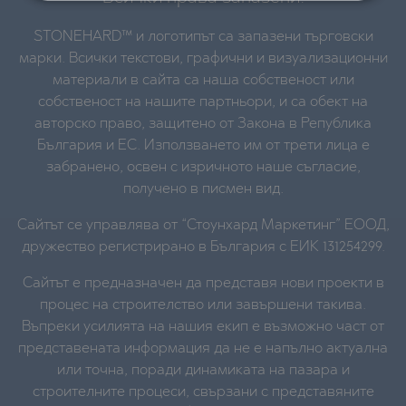
STONEHARD™ и логотипът са запазени търговски
марки. Всички текстови, графични и визуализационни
материали в сайта са наша собственост или
собственост на нашите партньори, и са обект на
авторско право, защитено от Закона в Република
България и ЕС. Използването им от трети лица е
забранено, освен с изричното наше съгласие,
получено в писмен вид.
Сайтът се управлява от “Стоунхард Маркетинг” ЕООД,
дружество регистрирано в България с ЕИК 131254299.
Сайтът е предназначен да представя нови проекти в
процес на строителство или завършени такива.
Въпреки усилията на нашия екип е възможно част от
представената информация да не е напълно актуална
или точна, поради динамиката на пазара и
строителните процеси, свързани с представяните