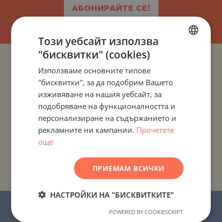
АБОНИРАЙТЕ СЕ!
Този уебсайт използва
"бисквитки" (cookies)
BULGARIAN
ПРОЕКТИ И ИМОТИ ПО ДЪРЖАВИ
Използваме основните типове
ENGLISH
"бисквитки", за да подобрим Вашето
RUSSIAN
ПРОЕКТИ И ИМОТИ ПО НАСЕЛЕНИ МЕСТА
изживяване на нашия уебсайт, за
подобряване на функционалността и
GERMAN
персонализиране на съдържанието и
ПРОЕКТИ И ИМОТИ ПО ТИП ИМОТ
FRENCH
рекламните ни кампании.
Прочетете
POLISH
още
ПРОЕКТИ И ИМОТИ ПО РАЙОН
ROMANIAN
ПРИЕМАМ ВСИЧКИ
ПРОЕКТИ И ИМОТИ ПО ИМЕ НА СГРАДА/КОМПЛЕКС
SERBIAN
CZECH
НАСТРОЙКИ НА "БИСКВИТКИТЕ"
© 2016-2026 “Стоунхард Маркетинг” ЕООД.
POWERED BY COOKIESCRIPT
Всички права запазени.