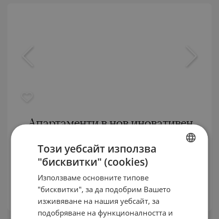
Апартаменти в нов иновативен
комплекс в кв. "Остромила"
Този уебсайт използва
КВ. ОСТРОМИЛА / ГР. ПЛОВДИВ / ПЛОВДИВ /
"бисквитки" (cookies)
BULGARIAN
БЪЛГАРИЯ
КАРТА
Използваме основните типове
ENGLISH
Цени
:
82 628
-
163 085
€
"бисквитки", за да подобрим Вашето
2
Цени на м²:
1 150 - 1 326 €/м
RUSSIAN
изживяване на нашия уебсайт, за
подобряване на функционалността и
GERMAN