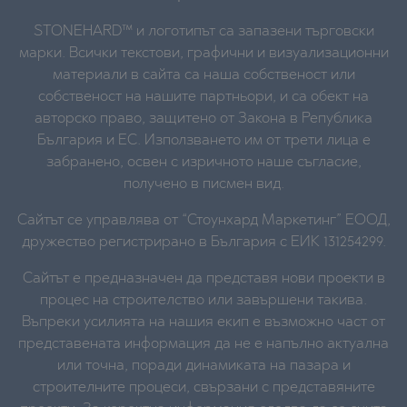
STONEHARD™ и логотипът са запазени търговски
марки. Всички текстови, графични и визуализационни
материали в сайта са наша собственост или
собственост на нашите партньори, и са обект на
авторско право, защитено от Закона в Република
България и ЕС. Използването им от трети лица е
забранено, освен с изричното наше съгласие,
получено в писмен вид.
Сайтът се управлява от “Стоунхард Маркетинг” ЕООД,
дружество регистрирано в България с ЕИК 131254299.
Сайтът е предназначен да представя нови проекти в
процес на строителство или завършени такива.
Въпреки усилията на нашия екип е възможно част от
представената информация да не е напълно актуална
или точна, поради динамиката на пазара и
строителните процеси, свързани с представяните