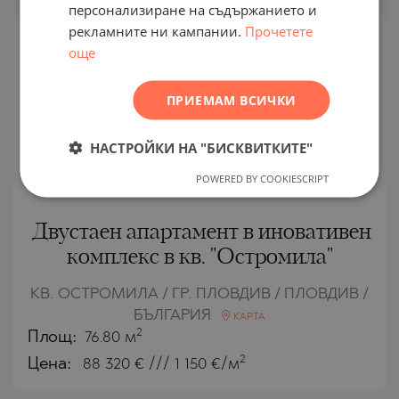
персонализиране на съдържанието и
FRENCH
рекламните ни кампании.
Прочетете
POLISH
още
ЕДИНИЧНА
ОФЕРТА
ROMANIAN
ПРИЕМАМ ВСИЧКИ
SERBIAN
CZECH
НАСТРОЙКИ НА "БИСКВИТКИТЕ"
POWERED BY COOKIESCRIPT
Двустаен апартамент в иновативен
комплекс в кв. "Остромила"
КВ. ОСТРОМИЛА / ГР. ПЛОВДИВ / ПЛОВДИВ /
БЪЛГАРИЯ
КАРТА
2
Площ:
76.80 м
2
Цена:
88 320
€ /// 1 150 €/м