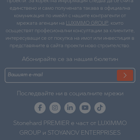
проекти. За коректна информация следва да се счита
единствено и само получената такава в официална
комуникация по имейл с нашите контрагенти от
мрежата агенции на
LUXIMMO GROUP
, които
осъществят професионални консултации за клиентите,
интересуващи се от покупка на имот или инвестиция в
представяните в сайта проекти ново строителство.
Абонирайте се за нашия бюлетин
Последвайте ни в социалните мрежи
Stonehard PREMIER е част от LUXIMMO
GROUP и STOYANOV ENTERPRISES