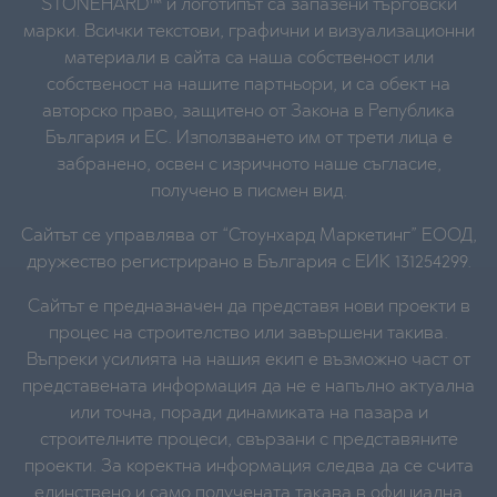
STONEHARD™ и логотипът са запазени търговски
марки. Всички текстови, графични и визуализационни
материали в сайта са наша собственост или
собственост на нашите партньори, и са обект на
авторско право, защитено от Закона в Република
България и ЕС. Използването им от трети лица е
забранено, освен с изричното наше съгласие,
получено в писмен вид.
Сайтът се управлява от “Стоунхард Маркетинг” ЕООД,
дружество регистрирано в България с ЕИК 131254299.
Сайтът е предназначен да представя нови проекти в
процес на строителство или завършени такива.
Въпреки усилията на нашия екип е възможно част от
представената информация да не е напълно актуална
или точна, поради динамиката на пазара и
строителните процеси, свързани с представяните
проекти. За коректна информация следва да се счита
единствено и само получената такава в официална