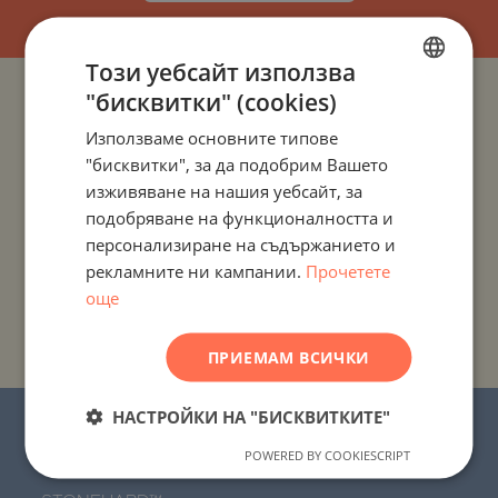
Този уебсайт използва
"бисквитки" (cookies)
BULGARIAN
ПРОЕКТИ И ИМОТИ ПО ДЪРЖАВИ
Използваме основните типове
ENGLISH
"бисквитки", за да подобрим Вашето
ПРОЕКТИ И ИМОТИ ПО НАСЕЛЕНИ МЕСТА
RUSSIAN
изживяване на нашия уебсайт, за
подобряване на функционалността и
GERMAN
ПРОЕКТИ И ИМОТИ ПО ТИП ИМОТ
персонализиране на съдържанието и
FRENCH
рекламните ни кампании.
Прочетете
ПРОЕКТИ И ИМОТИ ПО РАЙОН
POLISH
още
ROMANIAN
ПРОЕКТИ И ИМОТИ ПО ИМЕ НА СГРАДА/КОМПЛЕКС
ПРИЕМАМ ВСИЧКИ
SERBIAN
CZECH
НАСТРОЙКИ НА "БИСКВИТКИТЕ"
© 2016-2026 “Стоунхард Маркетинг” ЕООД.
Всички права запазени.
POWERED BY COOKIESCRIPT