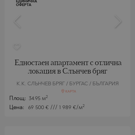
ЕДИНИЧНА
ОФЕРТА
Едностаен апартамент с отлична
локация в Слънчев бряг
К.К. СЛЪНЧЕВ БРЯГ / БУРГАС / БЪЛГАРИЯ
КАРТА
2
Площ:
34.95 м
2
Цена:
69 500
€ /// 1 989 €/м