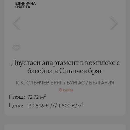
ЕДИНИЧНА
ОФЕРТА
Двустаен апартамент в комплекс с
басейна в Слънчев бряг
К.К. СЛЪНЧЕВ БРЯГ / БУРГАС / БЪЛГАРИЯ
КАРТА
2
Площ:
72.72 м
2
Цена:
130 896
€ /// 1 800 €/м