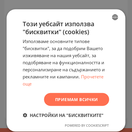
Този уебсайт използва
"бисквитки" (cookies)
BULGARIAN
Използваме основните типове
ENGLISH
"бисквитки", за да подобрим Вашето
RUSSIAN
изживяване на нашия уебсайт, за
подобряване на функционалността и
GERMAN
Апартаменти в нова сграда с
персонализиране на съдържанието и
FRENCH
елегантна визия в Слънчев бряг
рекламните ни кампании.
Прочетете
POLISH
още
К.К. СЛЪНЧЕВ БРЯГ / БУРГАС / БЪЛГАРИЯ
ROMANIAN
КАРТА
ПРИЕМАМ ВСИЧКИ
Цени
:
69 500
-
130 896
€
SERBIAN
2
Цени на м²:
1 510 - 2 548 €/м
CZECH
НАСТРОЙКИ НА "БИСКВИТКИТЕ"
POWERED BY COOKIESCRIPT