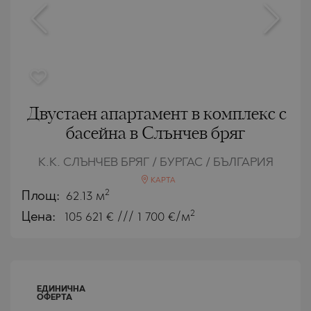
Двустаен апартамент в комплекс с
басейна в Слънчев бряг
К.К. СЛЪНЧЕВ БРЯГ / БУРГАС / БЪЛГАРИЯ
КАРТА
2
Площ:
62.13 м
2
Цена:
105 621
€ /// 1 700 €/м
ЕДИНИЧНА
ОФЕРТА