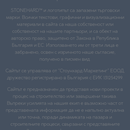
STONEHARD™ и логотипът са запазени търговски
марки. Всички текстови, графични и визуализационни
материали в сайта са наша собственост или
собственост на нашите партньори, и са обект на
авторско право, защитено от Закона в Република
България и ЕС. Използването им от трети лица е
забранено, освен с изричното наше съгласие,
получено в писмен вид.
Сайтът се управлява от “Стоунхард Маркетинг” ЕООД,
дружество регистрирано в България с ЕИК 131254299.
Сайтът е предназначен да представя нови проекти в
процес на строителство или завършени такива.
Въпреки усилията на нашия екип е възможно част от
представената информация да не е напълно актуална
или точна, поради динамиката на пазара и
строителните процеси, свързани с представяните