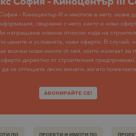
с София - Киноцентър III 
София - Киноцентър III и имотите в него, може 
нформация, свързани с него, както и нови оферт
Ви изпращаме новини относно хода на строителс
цените и условията, нови оферти. В случай, ч
 всички нови имоти от нея, които излизат за п
оферти директно от строителния предприемач.
да се отпишете лесно винаги, когато пожелаете
АБОНИРАЙТЕ СЕ!
ОТИ ПО
ПРОЕКТИ И ИМОТИ ПО
ПРОЕК