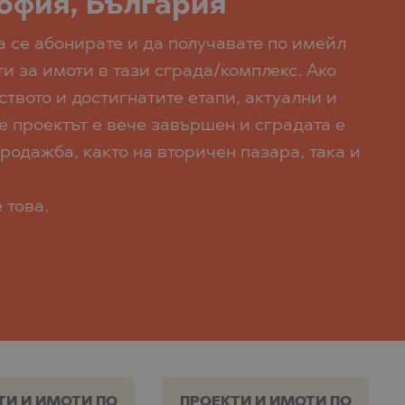
София, България
да се абонирате и да получавате по имейл
и за имоти в тази сграда/комплекс. Ако
твото и достигнатите етапи, актуални и
е проектът е вече завършен и сградата е
родажба, както на вторичен пазара, така и
 това.
ТИ И ИМОТИ ПО
ПРОЕКТИ И ИМОТИ ПО