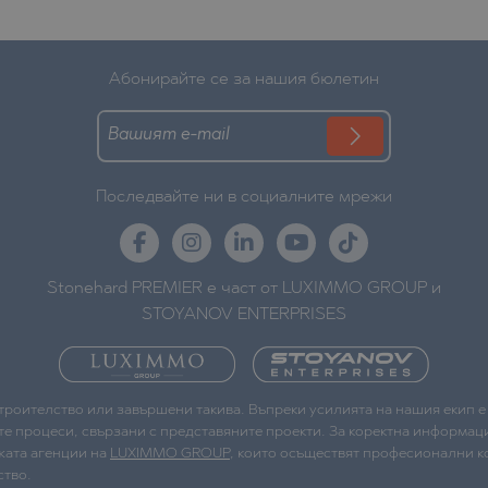
Абонирайте се за нашия бюлетин
Последвайте ни в социалните мрежи
Stonehard PREMIER е част от LUXIMMO GROUP и
STOYANOV ENTERPRISES
строителство или завършени такива. Въпреки усилията на нашия екип 
те процеси, свързани с представяните проекти. За коректна информаци
жата агенции на
LUXIMMO GROUP
, които осъществят професионални ко
ство.