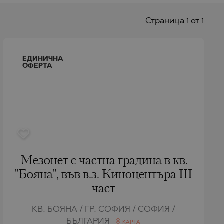
Страницa 1 от 1
ЕДИНИЧНА
ОФЕРТА
Мезонет с частна градина в кв.
"Бояна", във в.з. Киноцентъра III
част
КВ. БОЯНА / ГР. СОФИЯ / СОФИЯ /
БЪЛГАРИЯ
КАРТА