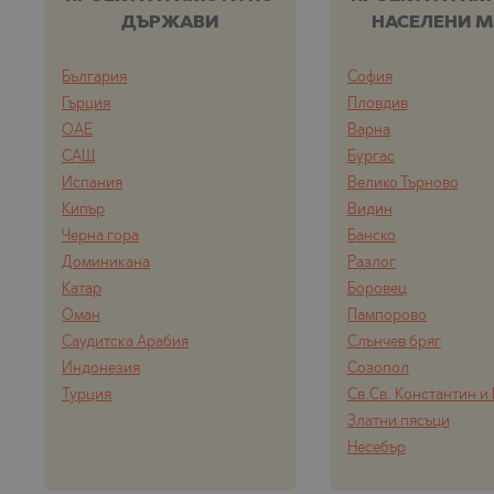
ДЪРЖАВИ
НАСЕЛЕНИ М
България
София
Гърция
Пловдив
ОАЕ
Варна
САЩ
Бургас
Испания
Велико Търново
Кипър
Видин
Черна гора
Банско
Доминикана
Разлог
Катар
Боровец
Оман
Пампорово
Саудитска Арабия
Слънчев бряг
Индонезия
Созопол
Турция
Св.Св. Константин и
Златни пясъци
Несебър