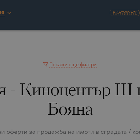
ИЯ
KYRA)
U
NAS
А
ILLAGE
ITY
INGO
AIMAH
А
YUH
Покажи още филтри
IA
WAIN
- Киноцентър III в
IA
A
РНОВО
RINIOU
 DEL SEGURA
Бояна
RASNA
TA
О
LO
О
и оферти за продажба на имоти в сградата / к