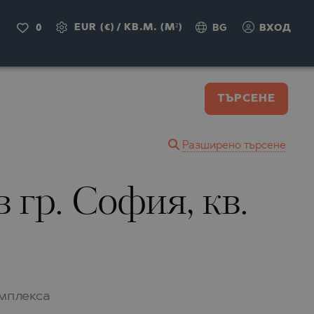
EUR (€)
/
КВ.М. (M²)
0
BG
ВХОД
ТЪРСЕНЕ
Разширено търсене
 гр. София, кв.
омплекса