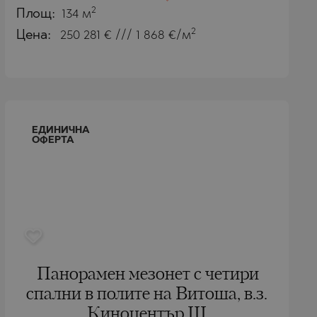
2
Площ:
134 м
2
Цена:
250 281
€ /// 1 868 €/м
ЕДИНИЧНА
ОФЕРТА
Панорамен мезонет с четири
спални в полите на Витоша, в.з.
Киноцентър III