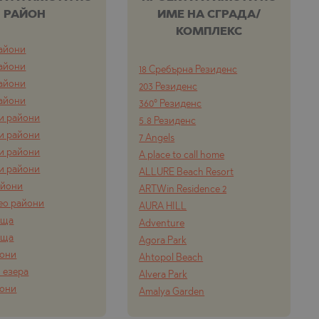
РАЙОН
ИМЕ НА СГРАДА/
КОМПЛЕКС
айони
айони
18 Сребърна Резиденс
айони
203 Резиденс
айони
360° Резиденс
и райони
5.8 Резиденс
и райони
7 Angels
и райони
A place to call home
и райони
ALLURE Beach Resort
айони
ARTWin Residence 2
ео райони
AURA HILL
ища
Adventure
ища
Agora Park
йони
Ahtopol Beach
 езера
Alvera Park
йони
Amalya Garden