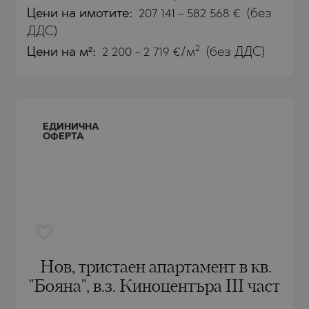
Цени
на имотите
:
207 141
-
582 568
€
(без
ДДС)
2
Цени на м²:
2 200 - 2 719 €/м
(без ДДС)
 ПЕЛИН
ЕДИНИЧНА
ОФЕРТА
 ПЕЛИН
Е
О
Нов, тристаен апартамент в кв.
"Бояна", в.з. Киноцентъра III част