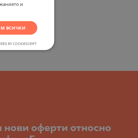
ржанието и
ENGLISH
RUSSIAN
М ВСИЧКИ
GERMAN
FRENCH
RED BY COOKIESCRIPT
POLISH
ROMANIAN
SERBIAN
CZECH
и нови оферти относно