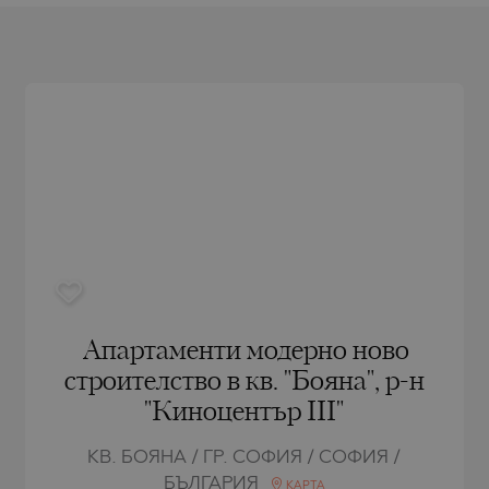
РЯГ
AMIAS
MENCA
РЯГ
HONI
A
СТАНТИН И
ENS)
СТАНТИН И
A
СЪЦИ
IROS
С
С
Апартаменти модерно ново
строителство в кв. "Бояна", р-н
"Киноцентър III"
КВ. БОЯНА / ГР. СОФИЯ / СОФИЯ /
БЪЛГАРИЯ
КАРТА