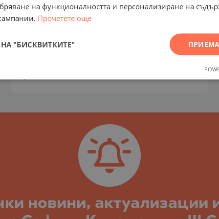
спални, модерно ново
добряване на функционалността и персонализиране на съдъ
строителство в "Бояна"
кампании.
Прочетете още
КВ. БОЯНА / ГР. СОФИЯ / СОФИЯ /
НА "БИСКВИТКИТЕ"
ПРИЕМА
БЪЛГАРИЯ
КАРТА
2
Площ:
176.07 м
POWE
2
Цена:
478 654
€ /// 2 719 €/м
чки новини, актуализации 