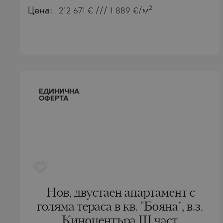
2
Цена:
212 671
€ /// 1 889 €/м
БИСТРИЦА
БАНКЯ
БЯЛА
БЕЛАЩИЦА
ВЕЛИНГРАД
БОЖУРЕЦ
ВЛАДАЯ
БЯЛА
ГАРА ЕЛИН
ВЛАДАЯ
ЕДИНИЧНА
ОФЕРТА
ГЕРМАН
ГАРА ЕЛИН
ГОДЕЧ
ДОБРИНИЩ
ГУРМАЗОВ
КАВАРНА
ДРАГИЧЕВО
КАЗАНЛЪК
ЛОЗЕН
КЛАДНИЦА
МАРКОВО
ЛОЗЕН
Нов, двустаен апартамент с
голяма тераса в кв. "Бояна", в.з.
ОБЗОР
МАНОЛЕ
Киноцентъра III част