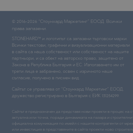
© 2016-2026 “Стоунхард Маркетинг” ЕООД. Всички
права запазени.
STONEHARD™ и логотипът са запазени търговски марки.
Всички текстови, графични и визуализационни материали
в сайта са наша собственост или собственост на нашите
партньори, и са обект на авторско право, защитено от
Закона в Република България и ЕС. Използването им от
трети лица е забранено, освен с изричното наше
съгласие, получено в писмен вид.
Сайтът се управлява от “Стоунхард Маркетинг” ЕООД,
дружество регистрирано в България с ЕИК 131254299.
Сайтът е предназначен да представя нови проекти в процес на 
актуална или точна, поради динамиката на пазара и строителни
официална комуникация по имейл с нашите контрагенти от мре
или инвестиция в представяните в сайта проекти ново строител