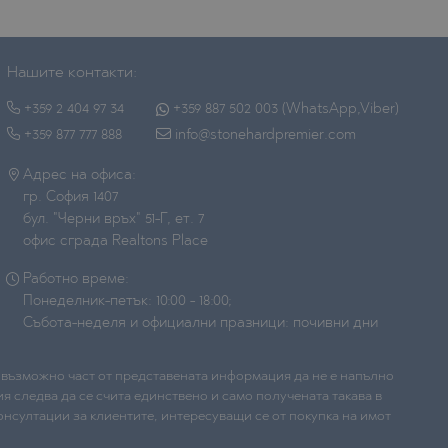
Нашите контакти:
+359 2 404 97 34
+359 887 502 003 (WhatsApp,Viber)
+359 877 777 888
info@stonehardpremier.com
Адрес на офиса:
гр. София 1407
бул. "Черни връх" 51-Г, ет. 7
офис сграда Realtons Place
Работно време:
Понеделник-петък: 10:00 - 18:00;
Събота-неделя и официални празници: почивни дни
е възможно част от представената информация да не е напълно
я следва да се счита единствено и само получената такава в
нсултации за клиентите, интересуващи се от покупка на имот