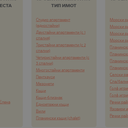
ЕСТА
ТИП ИМОТ
Студио апартамент
Морски р
(едностайни)
Морски р
Двустайни апартаменти (с 1
Морски р
спалня)
Морски р
Тристайни апартаменти (с 2
Планинск
спални)
Планинск
Четиристайни апартаменти (с
Планинск
3 спални)
Планинск
Многостайни апартаменти
Селски р
Пентхауси
Спа/балн
Мезонети
Голф игр
Къщи
Голф игр
Къщи-близнак
 Елена
Речни ра
Едноетажни къщи
Язовири и
Вили
Речни ра
Планински къщи (chalet)