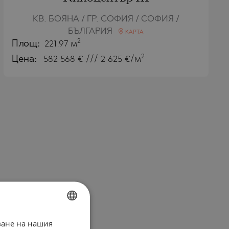
КВ. БОЯНА / ГР. СОФИЯ / СОФИЯ /
БЪЛГАРИЯ
КАРТА
2
Площ:
221.97 м
2
Цена:
582 568
€ /// 2 625 €/м
ване на нашия
BULGARIAN