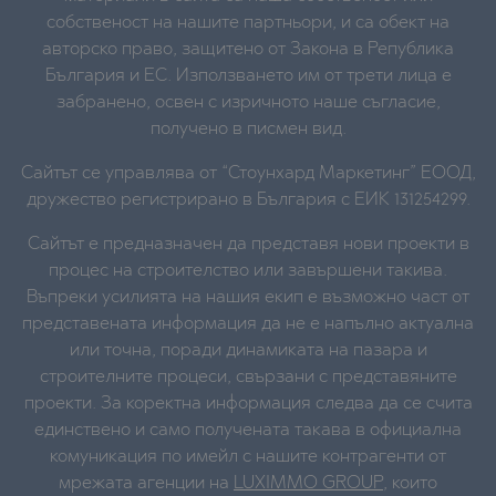
собственост на нашите партньори, и са обект на
авторско право, защитено от Закона в Република
България и ЕС. Използването им от трети лица е
забранено, освен с изричното наше съгласие,
получено в писмен вид.
Сайтът се управлява от “Стоунхард Маркетинг” ЕООД,
дружество регистрирано в България с ЕИК 131254299.
Сайтът е предназначен да представя нови проекти в
процес на строителство или завършени такива.
Въпреки усилията на нашия екип е възможно част от
представената информация да не е напълно актуална
или точна, поради динамиката на пазара и
строителните процеси, свързани с представяните
проекти. За коректна информация следва да се счита
единствено и само получената такава в официална
комуникация по имейл с нашите контрагенти от
мрежата агенции на
LUXIMMO GROUP
, които