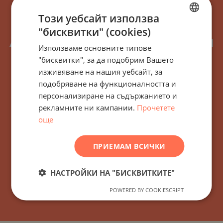
Този уебсайт използва
"бисквитки" (cookies)
BULGARIAN
Абонирайте се за всички
Използваме основните типове
ENGLISH
новини, актуализации и
"бисквитки", за да подобрим Вашето
RUSSIAN
изживяване на нашия уебсайт, за
нови оферти относно
подобряване на функционалността и
GERMAN
персонализиране на съдържанието и
сграда/комплекс
FRENCH
рекламните ни кампании.
Прочетете
Поморие - Княз Борис I -
POLISH
още
215 Поморие, България
ROMANIAN
ПРИЕМАМ ВСИЧКИ
SERBIAN
CZECH
НАСТРОЙКИ НА "БИСКВИТКИТЕ"
АБОНИРАЙТЕ СЕ!
POWERED BY COOKIESCRIPT