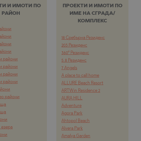
ТИ И ИМОТИ ПО
ПРОЕКТИ И ИМОТИ ПО
РАЙОН
ИМЕ НА СГРАДА/
КОМПЛЕКС
айони
айони
18 Сребърна Резиденс
айони
203 Резиденс
айони
360° Резиденс
и райони
5.8 Резиденс
и райони
7 Angels
и райони
A place to call home
и райони
ALLURE Beach Resort
айони
ARTWin Residence 2
ео райони
AURA HILL
ища
Adventure
ища
Agora Park
йони
Ahtopol Beach
 езера
Alvera Park
йони
Amalya Garden