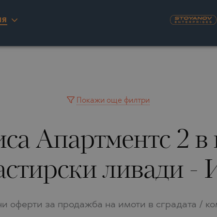
ИЯ
KYRA)
U
NAS
А
ILLAGE
ITY
INGO
AIMAH
А
YUH
Покажи още филтри
IA
WAIN
са Апартментс 2 в г
IA
A
РНОВО
RINIOU
 DEL SEGURA
стирски ливади - 
RASNA
TA
О
LO
О
и оферти за продажба на имоти в сградата / к