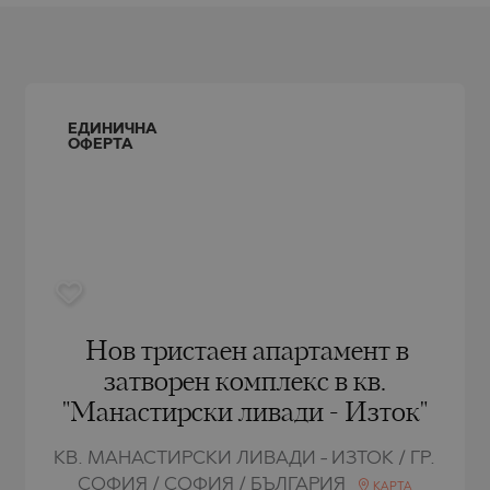
РЯГ
AMIAS
MENCA
РЯГ
HONI
A
СТАНТИН И
ENS)
СТАНТИН И
A
ЕДИНИЧНА
СЪЦИ
ОФЕРТА
IROS
С
С
Нов тристаен апартамент в
затворен комплекс в кв.
"Манастирски ливади - Изток"
КВ. МАНАСТИРСКИ ЛИВАДИ - ИЗТОК / ГР.
СОФИЯ / СОФИЯ / БЪЛГАРИЯ
КАРТА