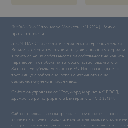
© 2016-2026 “Стоунхард Маркетинг” ЕООД. Всички
права запазени.
STONEHARD™ и логотипът са запазени търговски марки.
Всички текстови, графични и визуализационни материали
в сайта са наша собственост или собственост на нашите
партньори, и са обект на авторско право, защитено от
Закона в Република България и ЕС. Използването им от
трети лица е забранено, освен с изричното наше
съгласие, получено в писмен вид.
Сайтът се управлява от “Стоунхард Маркетинг” ЕООД,
дружество регистрирано в България с ЕИК 131254299.
Сайтът е предназначен да представя нови проекти в процес на 
актуална или точна, поради динамиката на пазара и строителни
официална комуникация по имейл с нашите контрагенти от мре