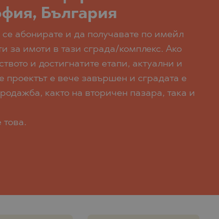
SERBIAN
офия, България
CZECH
а се абонирате и да получавате по имейл
и за имоти в тази сграда/комплекс. Ако
твото и достигнатите етапи, актуални и
е проектът е вече завършен и сградата е
родажба, както на вторичен пазара, така и
 това.