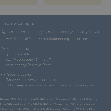
Нашите контакти:
+359 2 404 97 34
+359 887 502 003 (WhatsApp,Viber)
+359 877 777 888
info@stonehardpremier.com
Адрес на офиса:
гр. София 1407
бул. "Черни връх" 51-Г, ет. 7
офис сграда Realtons Place
Работно време:
Понеделник-петък: 10:00 - 18:00;
Събота-неделя и официални празници: почивни дни
е възможно част от представената информация да не е напълно
я следва да се счита единствено и само получената такава в
нсултации за клиентите, интересуващи се от покупка на имот