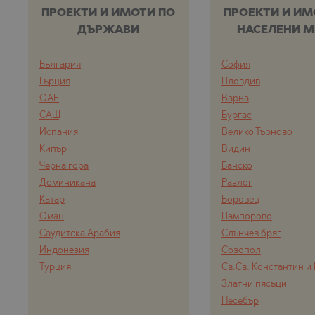
ПРОЕКТИ И ИМОТИ ПО
ПРОЕКТИ И ИМ
ДЪРЖАВИ
НАСЕЛЕНИ М
България
София
Гърция
Пловдив
ОАЕ
Варна
САЩ
Бургас
Испания
Велико Търново
Кипър
Видин
Черна гора
Банско
Доминикана
Разлог
Катар
Боровец
Оман
Пампорово
Саудитска Арабия
Слънчев бряг
Индонезия
Созопол
Турция
Св.Св. Константин и
Златни пясъци
Несебър