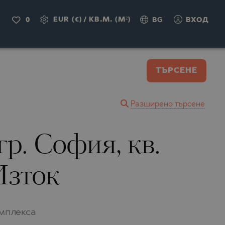
EUR (€)
/
КВ.М. (M²)
0
BG
ВХОД
ТЪРСЕНЕ
Разширено търсене
р. София, кв.
Изток
омплекса