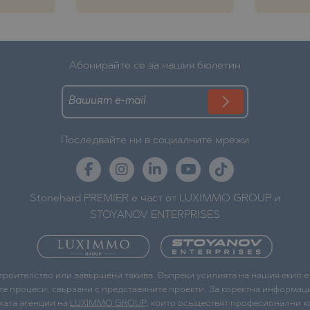
Абонирайте се за нашия бюлетин
Последвайте ни в социалните мрежи
Stonehard PREMIER е част от LUXIMMO GROUP и
STOYANOV ENTERPRISES
строителство или завършени такива. Въпреки усилията на нашия екип 
те процеси, свързани с представяните проекти. За коректна информаци
жата агенции на
LUXIMMO GROUP
, които осъществят професионални ко