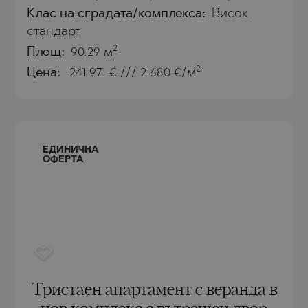
Клас на сградата/комплекса:
Висок
стандарт
2
Площ:
90.29 м
2
Цена:
241 971
€ /// 2 680 €/м
 ПЕЛИН
 ПЕЛИН
Е
ЕДИНИЧНА
ОФЕРТА
О
Тристаен апартамент с веранда в