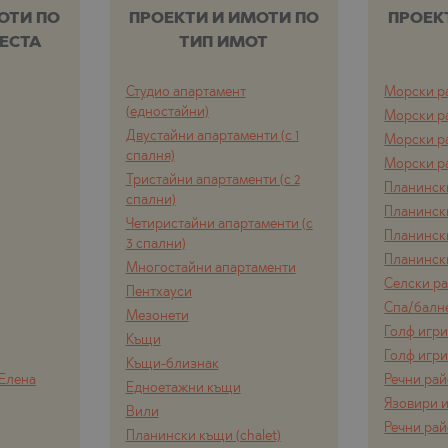
ОТИ ПО
ПРОЕКТИ И ИМОТИ ПО
ПРОЕК
ЕСТА
ТИП ИМОТ
Студио апартамент
Морски р
(едностайни)
Морски р
Двустайни апартаменти (с 1
Морски р
спалня)
Морски р
Тристайни апартаменти (с 2
Планинск
спални)
Планинск
Четиристайни апартаменти (с
Планинск
3 спални)
Планинск
Многостайни апартаменти
Селски р
Пентхауси
Спа/балн
Мезонети
Голф игр
Къщи
Голф игр
Къщи-близнак
 Елена
Речни ра
Едноетажни къщи
Язовири и
Вили
Речни ра
Планински къщи (chalet)