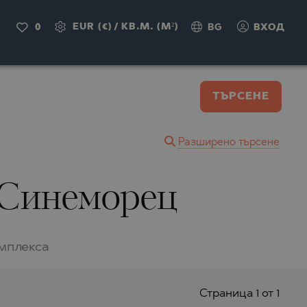
EUR (€)
/
КВ.М. (M²)
0
BG
ВХОД
ТЪРСЕНЕ
Разширено търсене
 Синеморец
омплекса
Страницa 1 от 1