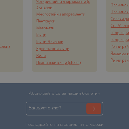
Четиристайни апартаменти (с
Планинск
3 спални)
Планинск
Многостайни апартаменти
Селски р
Пентхауси
Спа/балн
Мезонети
Голф игр
Къщи
Голф игр
Къщи-близнак
 Елена
Речни ра
Едноетажни къщи
Язовири и
Вили
Речни ра
Планински къщи (chalet)
Абонирайте се за нашия бюлетин
Последвайте ни в социалните мрежи