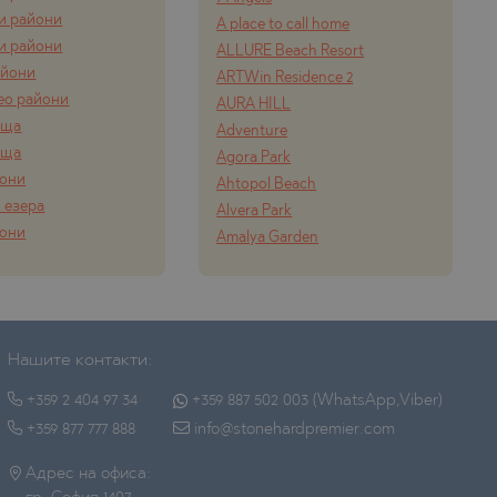
и райони
A place to call home
и райони
ALLURE Beach Resort
айони
ARTWin Residence 2
ео райони
AURA HILL
ища
Adventure
ища
Agora Park
йони
Ahtopol Beach
 езера
Alvera Park
йони
Amalya Garden
Нашите контакти:
+359 2 404 97 34
+359 887 502 003 (WhatsApp,Viber)
+359 877 777 888
info@stonehardpremier.com
Адрес на офиса: