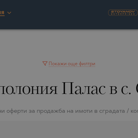
ИЯ
KYRA)
U
NAS
А
ILLAGE
ITY
INGO
AIMAH
А
YUH
Покажи още филтри
IA
WAIN
полония Палас в с.
IA
A
РНОВО
RINIOU
 DEL SEGURA
RASNA
и оферти за продажба на имоти в сградата / к
TA
О
LO
О