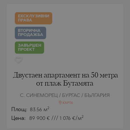
РЯГ
AMIAS
MENCA
РЯГ
HONI
A
ЕКСКЛУЗИВНИ
ПРАВА
СТАНТИН И
ENS)
СТАНТИН И
A
ВТОРИЧНА
ПРОДАЖБА
СЪЦИ
IROS
ЗАВЪРШЕН
ПРОЕКТ
С
С
Двустаен апартамент на 50 метра
от плаж Бутамята
С. СИНЕМОРЕЦ / БУРГАС / БЪЛГАРИЯ
КАРТА
2
Площ:
83.56 м
2
Цена:
89 900
€ /// 1 076 €/м