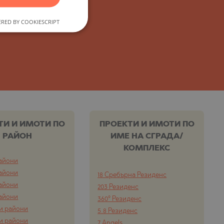
FRENCH
 това.
RED BY COOKIESCRIPT
POLISH
ROMANIAN
SERBIAN
CZECH
ТИ И ИМОТИ ПО
ПРОЕКТИ И ИМОТИ ПО
РАЙОН
ИМЕ НА СГРАДА/
КОМПЛЕКС
айони
айони
18 Сребърна Резиденс
айони
203 Резиденс
айони
360° Резиденс
и райони
5.8 Резиденс
и райони
7 Angels