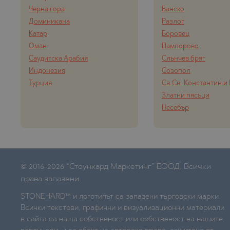
Черна гора
Банско
Доминикана
Разлог
Катар
Боровец
Оман
Пампорово
Саудитска Арабия
Слънчев бряг
Индонезия
Созопол
Турция
Св.Св. Константин и
Златни пясъци
Несебър
© 2016-2026 “Стоунхард Маркетинг” ЕООД. Всички
права запазени.
STONEHARD™ и логотипът са запазени търговски марки.
Всички текстови, графични и визуализационни материали
в сайта са наша собственост или собственост на нашите