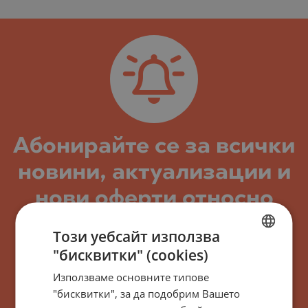
Абонирайте се за всички
новини, актуализации и
нови оферти относно
сграда/комплекс
Този уебсайт използва
Stonehard-Сухата
"бисквитки" (cookies)
BULGARIAN
река-1805 София,
Използваме основните типове
ENGLISH
"бисквитки", за да подобрим Вашето
България
RUSSIAN