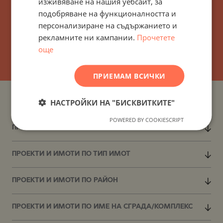
изживяване на нашия уебсайт, за
подобряване на функционалността и
GERMAN
персонализиране на съдържанието и
FRENCH
рекламните ни кампании.
Прочетете
АБОНИРАЙТЕ СЕ!
POLISH
още
ROMANIAN
ПРИЕМАМ ВСИЧКИ
SERBIAN
CZECH
НАСТРОЙКИ НА "БИСКВИТКИТЕ"
ПРОЕКТИ И ИМОТИ ПО ДЪРЖАВИ
POWERED BY COOKIESCRIPT
ПРОЕКТИ И ИМОТИ ПО НАСЕЛЕНИ МЕСТА
ПРОЕКТИ И ИМОТИ ПО ТИП ИМОТ
ПРОЕКТИ И ИМОТИ ПО РАЙОН
ПРОЕКТИ И ИМОТИ ПО ИМЕ НА СГРАДА/КОМПЛЕКС