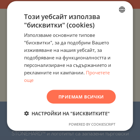
Този уебсайт използва
ПРОЕКТИ И ИМОТИ ПО ДЪРЖАВИ
"бисквитки" (cookies)
BULGARIAN
Използваме основните типове
ENGLISH
ПРОЕКТИ И ИМОТИ ПО НАСЕЛЕНИ МЕСТА
"бисквитки", за да подобрим Вашето
RUSSIAN
изживяване на нашия уебсайт, за
ПРОЕКТИ И ИМОТИ ПО ТИП ИМОТ
подобряване на функционалността и
GERMAN
персонализиране на съдържанието и
FRENCH
рекламните ни кампании.
Прочетете
ПРОЕКТИ И ИМОТИ ПО РАЙОН
POLISH
още
ПРОЕКТИ И ИМОТИ ПО ИМЕ НА СГРАДА/КОМПЛЕКС
ROMANIAN
ПРИЕМАМ ВСИЧКИ
SERBIAN
© 2016-2026 “Стоунхард Маркетинг” ЕООД.
CZECH
НАСТРОЙКИ НА "БИСКВИТКИТЕ"
Всички права запазени.
POWERED BY COOKIESCRIPT
STONEHARD™ и логотипът са запазени търговски