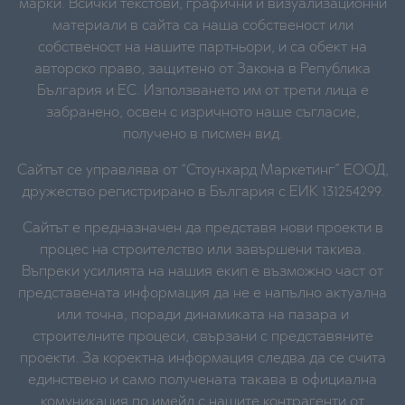
марки. Всички текстови, графични и визуализационни
материали в сайта са наша собственост или
собственост на нашите партньори, и са обект на
авторско право, защитено от Закона в Република
България и ЕС. Използването им от трети лица е
забранено, освен с изричното наше съгласие,
получено в писмен вид.
Сайтът се управлява от “Стоунхард Маркетинг” ЕООД,
дружество регистрирано в България с ЕИК 131254299.
Сайтът е предназначен да представя нови проекти в
процес на строителство или завършени такива.
Въпреки усилията на нашия екип е възможно част от
представената информация да не е напълно актуална
или точна, поради динамиката на пазара и
строителните процеси, свързани с представяните
проекти. За коректна информация следва да се счита
единствено и само получената такава в официална
комуникация по имейл с нашите контрагенти от