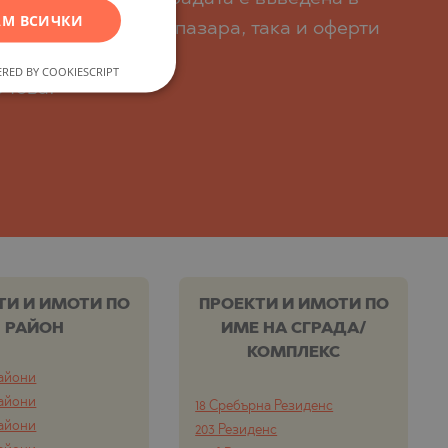
М ВСИЧКИ
GERMAN
както на вторичен пазара, така и оферти
FRENCH
RED BY COOKIESCRIPT
POLISH
 това.
ROMANIAN
SERBIAN
CZECH
ТИ И ИМОТИ ПО
ПРОЕКТИ И ИМОТИ ПО
РАЙОН
ИМЕ НА СГРАДА/
КОМПЛЕКС
айони
айони
18 Сребърна Резиденс
айони
203 Резиденс