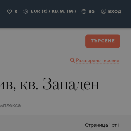
EUR (€)
/
КВ.М. (M²)
0
BG
ВХОД
ТЪРСЕНЕ
Разширено търсене
ив, кв. Западен
омплекса
Страницa 1 от 1