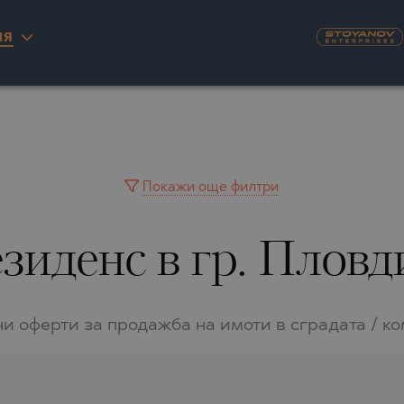
ИЯ
KYRA)
U
NAS
А
ILLAGE
ITY
INGO
AIMAH
А
YUH
Покажи още филтри
IA
WAIN
зиденс в гр. Пловд
IA
A
РНОВО
RINIOU
 DEL SEGURA
RASNA
и оферти за продажба на имоти в сградата / к
TA
О
LO
О