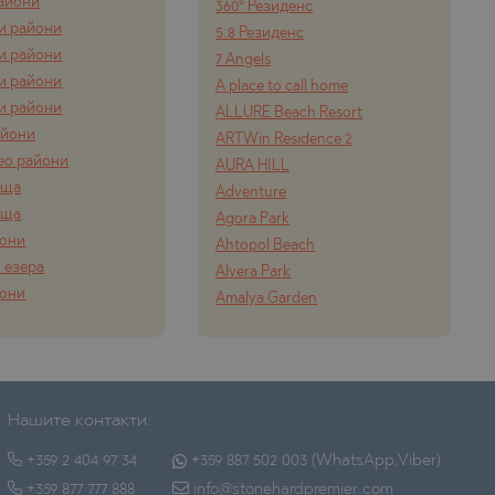
айони
360° Резиденс
и райони
5.8 Резиденс
и райони
7 Angels
и райони
A place to call home
и райони
ALLURE Beach Resort
айони
ARTWin Residence 2
ео райони
AURA HILL
ища
Adventure
ища
Agora Park
йони
Ahtopol Beach
 езера
Alvera Park
йони
Amalya Garden
Нашите контакти:
+359 2 404 97 34
+359 887 502 003 (WhatsApp,Viber)
+359 877 777 888
info@stonehardpremier.com