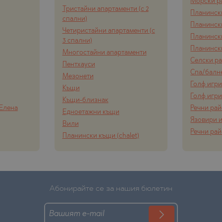
Морски р
Тристайни апартаменти (с 2
Планинск
спални)
Планинск
Четиристайни апартаменти (с
Планинск
3 спални)
Планинск
Многостайни апартаменти
Селски р
Пентхауси
Спа/балн
Мезонети
Голф игр
Къщи
Голф игр
Къщи-близнак
 Елена
Речни ра
Едноетажни къщи
Язовири и
Вили
Речни ра
Планински къщи (chalet)
Абонирайте се за нашия бюлетин