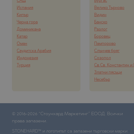
САЩ
Бургас
Испания
Велико Търново
Кипър
Видин
Черна гора
Банско
Доминикана
Разлог
Катар
Боровец
Оман
Пампорово
Саудитска Арабия
Слънчев бряг
Индонезия
Созопол
Турция
Св.Св. Константин и
Златни пясъци
Несебър
© 2016-2026 “Стоунхард Маркетинг” ЕООД. Всички
права запазени.
STONEHARD™ и логотипът са запазени търговски марки.