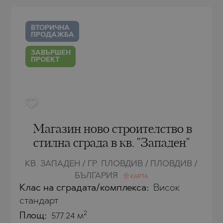
РЯГ
AMIAS
MENCA
РЯГ
HONI
A
ВТОРИЧНА
ПРОДАЖБА
СТАНТИН И
ENS)
СТАНТИН И
A
ЗАВЪРШЕН
ПРОЕКТ
СЪЦИ
IROS
С
С
Магазин ново строителство в
стилна сграда в кв. "Западен"
КВ. ЗАПАДЕН / ГР. ПЛОВДИВ / ПЛОВДИВ /
БЪЛГАРИЯ
КАРТА
Клас на сградата/комплекса:
Висок
стандарт
2
Площ:
577.24 м