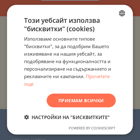
Този уебсайт използва
"бисквитки" (cookies)
BULGARIAN
ПРОЕКТИ И ИМОТИ ПО ДЪРЖАВИ
Използваме основните типове
ENGLISH
"бисквитки", за да подобрим Вашето
ПРОЕКТИ И ИМОТИ ПО НАСЕЛЕНИ МЕСТА
RUSSIAN
изживяване на нашия уебсайт, за
подобряване на функционалността и
GERMAN
ПРОЕКТИ И ИМОТИ ПО ТИП ИМОТ
персонализиране на съдържанието и
FRENCH
рекламните ни кампании.
Прочетете
ПРОЕКТИ И ИМОТИ ПО РАЙОН
POLISH
още
ROMANIAN
ПРОЕКТИ И ИМОТИ ПО ИМЕ НА СГРАДА/КОМПЛЕКС
ПРИЕМАМ ВСИЧКИ
SERBIAN
CZECH
НАСТРОЙКИ НА "БИСКВИТКИТЕ"
© 2016-2026 “Стоунхард Маркетинг” ЕООД.
Всички права запазени.
POWERED BY COOKIESCRIPT