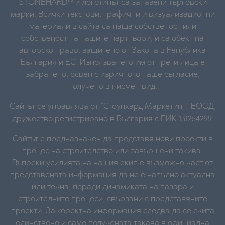
STONEHARD™ и логотипът са запазени търговски
марки. Всички текстови, графични и визуализационни
материали в сайта са наша собственост или
собственост на нашите партньори, и са обект на
авторско право, защитено от Закона в Република
България и ЕС. Използването им от трети лица е
забранено, освен с изричното наше съгласие,
получено в писмен вид.
Сайтът се управлява от “Стоунхард Маркетинг” ЕООД,
дружество регистрирано в България с ЕИК 131254299.
Сайтът е предназначен да представя нови проекти в
процес на строителство или завършени такива.
Въпреки усилията на нашия екип е възможно част от
представената информация да не е напълно актуална
или точна, поради динамиката на пазара и
строителните процеси, свързани с представяните
проекти. За коректна информация следва да се счита
единствено и само получената такава в официална