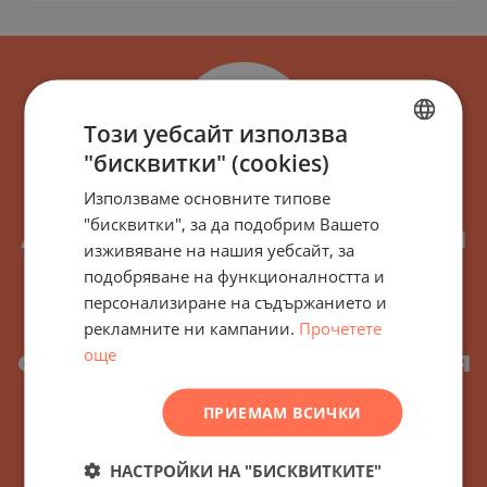
Този уебсайт използва
"бисквитки" (cookies)
BULGARIAN
Използваме основните типове
ENGLISH
"бисквитки", за да подобрим Вашето
Абонирайте се за всички
RUSSIAN
изживяване на нашия уебсайт, за
новини, актуализации и
подобряване на функционалността и
GERMAN
персонализиране на съдържанието и
нови оферти относно
FRENCH
рекламните ни кампании.
Прочетете
POLISH
още
сграда/комплекс Флавия
ROMANIAN
Гардън Св.Св.
ПРИЕМАМ ВСИЧКИ
SERBIAN
Константин и Елена,
CZECH
НАСТРОЙКИ НА "БИСКВИТКИТЕ"
България