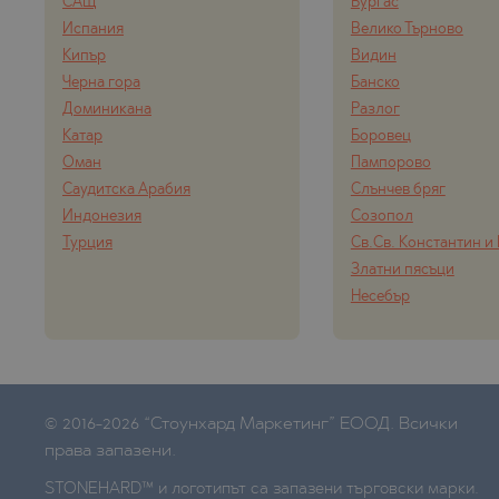
САЩ
Бургас
Испания
Велико Търново
Кипър
Видин
Черна гора
Банско
Доминикана
Разлог
Катар
Боровец
Оман
Пампорово
Саудитска Арабия
Слънчев бряг
Индонезия
Созопол
Турция
Св.Св. Константин и
Златни пясъци
Несебър
© 2016-2026 “Стоунхард Маркетинг” ЕООД. Всички
права запазени.
STONEHARD™ и логотипът са запазени търговски марки.