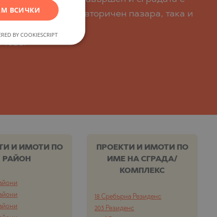
М ВСИЧКИ
GERMAN
родажба, както на вторичен пазара, така и
FRENCH
RED BY COOKIESCRIPT
POLISH
 това.
ROMANIAN
SERBIAN
CZECH
ТИ И ИМОТИ ПО
ПРОЕКТИ И ИМОТИ ПО
РАЙОН
ИМЕ НА СГРАДА/
КОМПЛЕКС
айони
айони
18 Сребърна Резиденс
айони
203 Резиденс