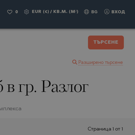
EUR (€)
/
КВ.М. (M²)
0
BG
ВХОД
ТЪРСЕНЕ
Разширено търсене
в гр. Разлог
омплекса
Страницa 1 от 1