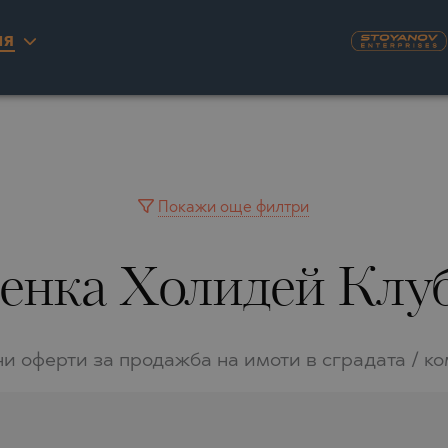
ИЯ
KYRA)
U
NAS
А
ILLAGE
ITY
INGO
AIMAH
А
YUH
Покажи още филтри
IA
WAIN
енка Холидей Клуб 
IA
A
РНОВО
RINIOU
 DEL SEGURA
RASNA
и оферти за продажба на имоти в сградата / к
TA
О
LO
О