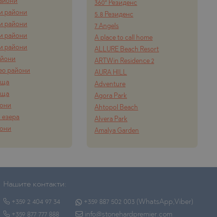
айони
360° Резиденс
и райони
5.8 Резиденс
и райони
7 Angels
и райони
A place to call home
и райони
ALLURE Beach Resort
айони
ARTWin Residence 2
ео райони
AURA HILL
ища
Adventure
ища
Agora Park
йони
Ahtopol Beach
 езера
Alvera Park
йони
Amalya Garden
Нашите контакти:
+359 2 404 97 34
+359 887 502 003 (WhatsApp,Viber)
+359 877 777 888
info@stonehardpremier.com