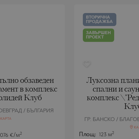
РЯГ
AMIAS
MENCA
РЯГ
HONI
A
ВТОРИЧНА
ПРОДАЖБА
СТАНТИН И
ENS)
СТАНТИН И
A
ЗАВЪРШЕН
ПРОЕКТ
СЪЦИ
IROS
С
С
пълно обзаведен
Луксозна плани
амент в комплекс
спални и саун
олидей Клуб
комплекс \"Ре
Клу
ГОЕВГРАД / БЪЛГАРИЯ
ГР. БАНСКО / БЛАГО
КАРТА
КА
2
2
Площ:
123 м
 076 €/м