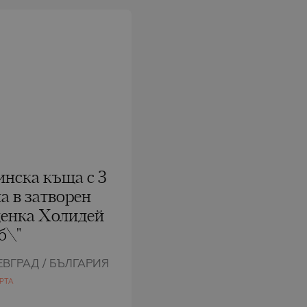
нска къща с 3
а в затворен
денка Холидей
б\"
ЕВГРАД / БЪЛГАРИЯ
РТА