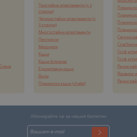
Морски р
Тристайни апартаменти (с 2
Планинск
спални)
Планинск
Четиристайни апартаменти (с
Планинск
3 спални)
Планинск
Многостайни апартаменти
Селски р
Пентхауси
Спа/балн
Мезонети
Голф игр
Къщи
Голф игр
Къщи-близнак
 Елена
Речни ра
Едноетажни къщи
Язовири и
Вили
Речни ра
Планински къщи (chalet)
Абонирайте се за нашия бюлетин