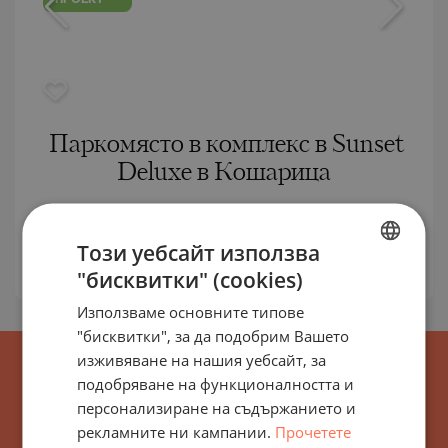
ПРОЕКТ
Паркомясто в комплекс в Sunset
Deluxe в Кошарица
С. КОШАРИЦА / БУРГАС / БЪЛГАРИЯ
КАРТА
2
Площ:
15 м
Този уебсайт използва
Цена:
7 000
€ ///
"бисквитки" (cookies)
BULGARIAN
Използваме основните типове
ENGLISH
"бисквитки", за да подобрим Вашето
RUSSIAN
изживяване на нашия уебсайт, за
подобряване на функционалността и
GERMAN
персонализиране на съдържанието и
FRENCH
рекламните ни кампании.
Прочетете