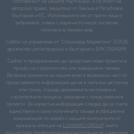
собственост на нашите партньори, и са обект на
авторско право, защитено от Закона в Република
България и ЕС. Използването им от трети лица е
забранено, освен с изричното наше съгласие,
получено в писмен вид.
Сайтът се управлява от “Стоунхард Маркетинг” ЕООД,
дружество регистрирано в България с ЕИК 131254299.
Сайтът е предназначен да представя нови проекти в
процес на строителство или завършени такива.
Въпреки усилията на нашия екип е възможно част от
представената информация да не е напълно актуална
или точна, поради динамиката на пазара и
строителните процеси, свързани с представяните
проекти. За коректна информация следва да се счита
единствено и само получената такава в официална
комуникация по имейл с нашите контрагенти от
мрежата агенции на
LUXIMMO GROUP
, които
осъществят професионални консултации за клиентите,