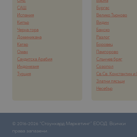
ПАНАГЮРИ
ОБЗОР
ОАЕ
Варна
САЩ
Бургас
ПАНЧАРЕВ
ПАНАГЮРИ
Испания
Велико Търново
ПОМОРИЕ
ПАНЧАРЕВ
Кипър
Видин
Черна гора
Банско
ПРИМОРСК
ПОМОРИЕ
Доминикана
Разлог
РАВНО ПОЛ
ПРИМОРСК
Катар
Боровец
Оман
Пампорово
РУДАРЦИ
СИНЕМОРЕ
Саудитска Арабия
Слънчев бряг
ЦАРЕВО
ТОПОЛА
Индонезия
Созопол
Турция
Св.Св. Константин и
ЧЕРНОМОР
ЦАР СИМЕ
Златни пясъци
ЦАРЕВО
Несебър
ЧЕРНОМОР
ШКОРПИЛО
ЯГОДОВО
© 2016-2026 “Стоунхард Маркетинг” ЕООД. Всички
права запазени.