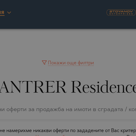
ИЯ
KYRA)
U
NAS
А
ILLAGE
ITY
INGO
AIMAH
А
YUH
Покажи още филтри
IA
WAIN
NTRER Residence 
IA
A
РНОВО
RINIOU
 DEL SEGURA
RASNA
и оферти за продажба на имоти в сградата / к
TA
О
LO
О
е намерихме никакви оферти по зададените от Вас критер