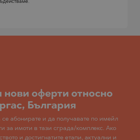
съдействаме.
и нови оферти относно
ргас, България
 се абонирате и да получавате по имейл
и за имоти в тази сграда/комплекс. Ако
твото и достигнатите етапи, актуални и