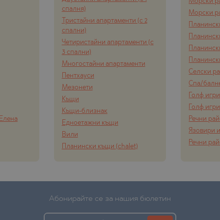
ЩЕ
Морски р
спалня)
Морски р
О
ЩЕ
Тристайни апартаменти (с 2
Планинск
спални)
О
Планинск
Четиристайни апартаменти (с
Планинск
О
3 спални)
Планинск
Многостайни апартаменти
Е
О
Селски р
Пентхауси
Спа/балн
Ц
Мезонети
Голф игр
Къщи
Голф игр
Къщи-близнак
 Елена
Речни ра
ЕЦ
ОНОВО
Едноетажни къщи
Язовири и
Вили
Речни ра
Планински къщи (chalet)
ЕЦ
ВЦИ
Абонирайте се за нашия бюлетин