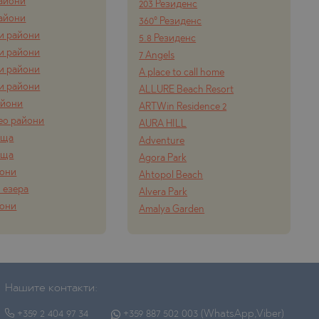
айони
203 Резиденс
айони
360° Резиденс
и райони
5.8 Резиденс
и райони
7 Angels
и райони
A place to call home
и райони
ALLURE Beach Resort
айони
ARTWin Residence 2
ео райони
AURA HILL
ища
Adventure
ища
Agora Park
йони
Ahtopol Beach
 езера
Alvera Park
йони
Amalya Garden
Нашите контакти:
+359 2 404 97 34
+359 887 502 003 (WhatsApp,Viber)