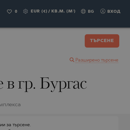
EUR (€)
/
КВ.М. (M²)
0
BG
ВХОД
ТЪРСЕНЕ
Разширено търсене
в гр. Бургас
омплекса
ии за търсене.