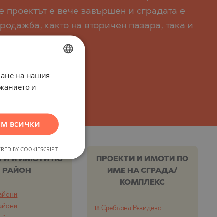
е проектът е вече завършен и сградата е
родажба, както на вторичен пазара, така и
 това.
ване на нашия
BULGARIAN
ржанието и
ENGLISH
RUSSIAN
М ВСИЧКИ
GERMAN
FRENCH
RED BY COOKIESCRIPT
POLISH
ТИ И ИМОТИ ПО
ПРОЕКТИ И ИМОТИ ПО
РАЙОН
ИМЕ НА СГРАДА/
ROMANIAN
КОМПЛЕКС
SERBIAN
айони
CZECH
айони
18 Сребърна Резиденс