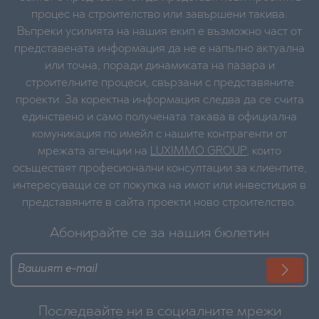
процес на строителство или завършени такива.
Въпреки усилията на нашия екип е възможно част от
представената информация да не е напълно актуална
или точна, поради динамиката на пазара и
строителните процеси, свързани с представяните
проекти. За коректна информация следва да се счита
единствено и само получената такава в официална
комуникация по имейл с нашите контрагенти от
мрежата агенции на
LUXIMMO GROUP
, които
осъществят професионални консултации за клиентите,
интересуващи се от покупка на имот или инвестиция в
представяните в сайта проекти ново строителство.
Абонирайте се за нашия бюлетин
Последвайте ни в социалните мрежи