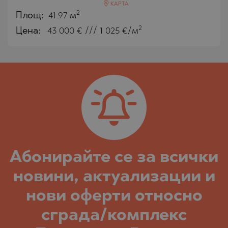
КАРТА
2
Площ:
41.97 м
2
Цена:
43 000
€ /// 1 025 €/м
Абонирайте се за всички
новини, актуализации и
нови оферти относно
сграда/комплекс