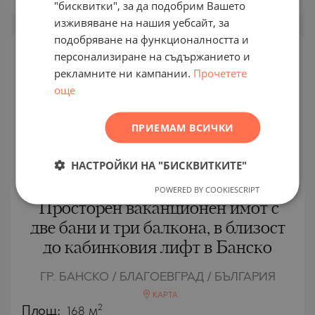
"бисквитки", за да подобрим Вашето
RUSSIAN
изживяване на нашия уебсайт, за
подобряване на функционалността и
GERMAN
персонализиране на съдържанието и
FRENCH
ВТОРИЧНА
рекламните ни кампании.
Прочетете
ПРОДАЖБА
POLISH
още
ЗАВЪРШЕН
ПРОЕКТ
ROMANIAN
ПРИЕМАМ ВСИЧКИ
SERBIAN
CZECH
НАСТРОЙКИ НА "БИСКВИТКИТЕ"
POWERED BY COOKIESCRIPT
Просторен ваканционен имот с
две бани и три балкона, в близост
до кабинковия лифт в Банско
ГР. БАНСКО / БЛАГОЕВГРАД / БЪЛГАРИЯ
КАРТА
2
Площ:
168 м