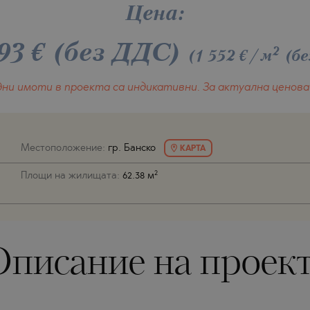
РЯГ
AMIAS
MENCA
РЯГ
Цена:
HONI
A
93
€
(без ДДС)
СТАНТИН И
ENS)
СТАНТИН И
2
(1 552 €/м
(б
A
СЪЦИ
дни имоти в проекта
са индикативни.
За актуална ценова
IROS
С
Местоположение:
гр. Банско
КАРТА
С
2
Площи на жилищата:
62.38 м
писание на проек