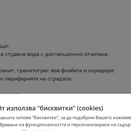
ощи;
за студена вода с дистанционно отчитане,
ранит, гранитогрес във фоайета и коридори;
по периферията на сградата;
йт използва "бисквитки" (cookies)
ние);
овните типове "бисквитки", за да подобрим Вашето изживя
ши, 2 бр. асансьори, по 1 във всеки вход;
добряване на функционалността и персонализиране на съдъ