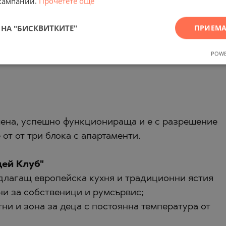
кампании.
Прочетете още
НА "БИСКВИТКИТЕ"
ПРИЕМА
аментът;
POWE
шена, успешно функционираща и е с разрешение
е от от три блока с апартаменти.
дей Клуб"
редлагащ европейска кухня и традиционни ястия
ни за собственици и румсървис;
тни и зона за деца с постоянна температура от