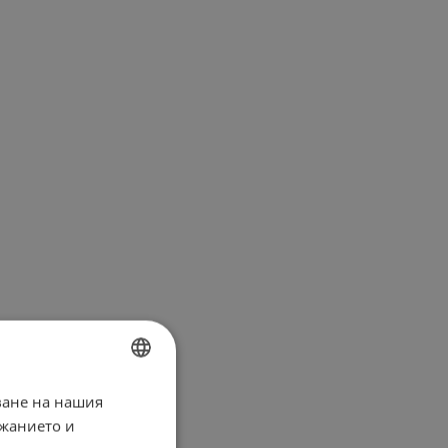
ване на нашия
BULGARIAN
ржанието и
ENGLISH