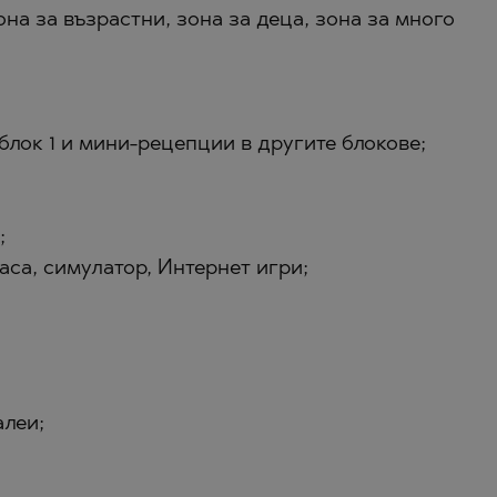
она за възрастни, зона за деца, зона за много
лок 1 и мини-рецепции в другите блокове;
;
маса, симулатор, Интернет игри;
алеи;