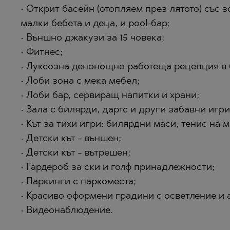
• Открит басейн (отопляем през лятото) със з
малки бебета и деца, и pool-бар;
• Външно джакузи за 15 човека;
• Фитнес;
• Луксозна денонощно работеща рецепция в б
• Лоби зона с мека мебел;
• Лоби бар, сервиращ напитки и храни;
• Зала с билярди, дартс и други забавни игри
• Кът за тихи игри: билярдни маси, тенис на 
• Детски кът - външен;
• Детски кът - вътрешен;
• Гардероб за ски и голф принадлежности;
• Паркинги с паркоместа;
• Красиво оформени градини с осветление и 
• Видеонаблюдение.