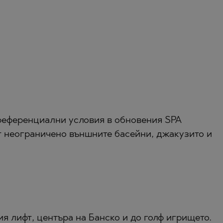
референциални условия в обновения SPA
т неограничено външните басейни, джакузито и
я лифт, центъра на Банско и до голф игрището.