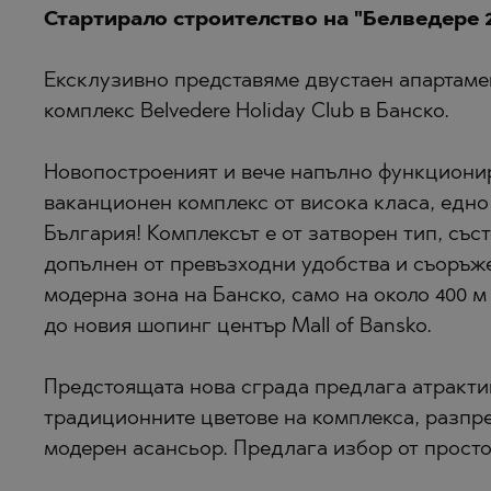
Стартирало строителство на "Белведере 2
БИСТРИЦА
БАНКЯ
БЯЛА
БЕЛАЩИЦА
Ексклузивно представяме двустаен апартаме
ВЕЛИНГРАД
БОЖУРЕЦ
комплекс Belvedere Holiday Club в Банско.
ВЛАДАЯ
БЯЛА
Новопостроеният и вече напълно функциони
ГАРА ЕЛИН
ВЛАДАЯ
ваканционен комплекс от висока класа, едно
ГЕРМАН
ГАРА ЕЛИН
България! Комплексът е от затворен тип, съ
ГОДЕЧ
ДОБРИНИЩ
допълнен от превъзходни удобства и съоръже
модерна зона на Банско, само на около 400 м
ГУРМАЗОВ
КАВАРНА
до новия шопинг център Mall of Bansko.
ДРАГИЧЕВО
КАЗАНЛЪК
ЛОЗЕН
КЛАДНИЦА
Предстоящата нова сграда предлага атракти
МАРКОВО
ЛОЗЕН
традиционните цветове на комплекса, разпреде
модерен асансьор. Предлага избор от просто
ОБЗОР
МАНОЛЕ