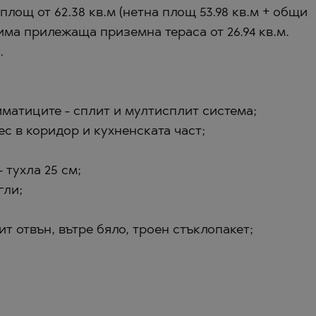
ЩЕ
лощ от 62.38 кв.м (нетна площ 53.98 кв.м + общи
О
и има прилежаща приземна тераса от 26.94 кв.м.
ЩЕ
.
О
О
Е
иматиците - сплит и мултисплит система;
О
ес в коридор и кухненската част;
Ц
 тухла 25 см;
ЕЦ
гли;
ОНОВО
т отвън, вътре бяло, троен стъклопакет;
ЕЦ
ВЦИ