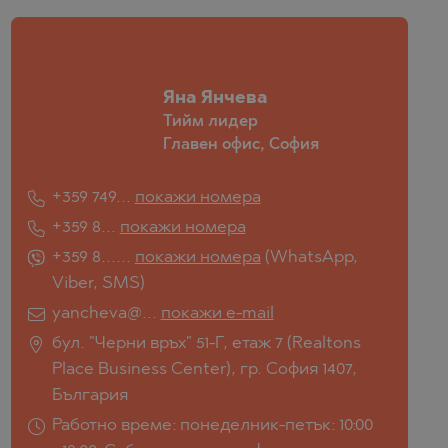
Яна Янчева
Тийм лидер
Главен офис, София
+359 749...
покажи номера
+359 8...
покажи номера
+359 8......
покажи номера
(
WhatsApp
,
Viber
,
SMS
)
yancheva@...
покажи e-mail
бул. "Черни връх" 51-Г, етаж 7 (Realtons
Place Business Center), гр. София 1407,
България
Работно време: понеделник-петък: 10:00