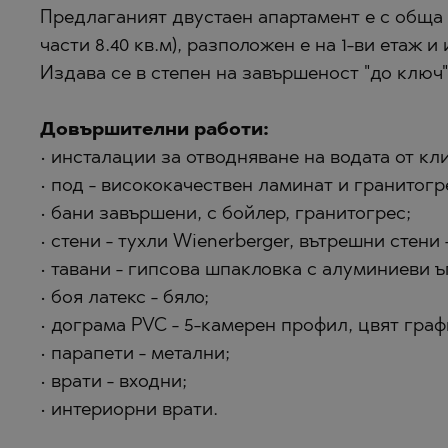
ПАНАГЮРИ
МАРКОВО
Предлаганият двустаен апартамент е с обща п
ПАНЧАРЕВ
ОБЗОР
части 8.40 кв.м), разположен е на 1-ви етаж 
ПОМОРИЕ
ПАНАГЮРИ
Издава се в степен на завършеност "до ключ"
ПРИМОРСК
ПАНЧАРЕВ
Довършителни работи:
РАВНО ПОЛ
ПОМОРИЕ
• инсталации за отводняване на водата от кл
РУДАРЦИ
ПРИМОРСК
• под - висококачествен ламинат и гранитогр
ЦАРЕВО
СИНЕМОРЕ
• бани завършени, с бойлер, гранитогрес;
• стени - тухли Wienerberger, вътрешни стени -
ЧЕРНОМОР
ТОПОЛА
• тавани - гипсова шпакловка с алуминиеви ъ
ЦАР СИМЕ
• боя латекс - бяло;
ЦАРЕВО
• дограма PVC - 5-камерен профил, цвят графи
ЧЕРНОМОР
• парапети - метални;
• врати - входни;
ШКОРПИЛО
• интериорни врати.
ЯГОДОВО