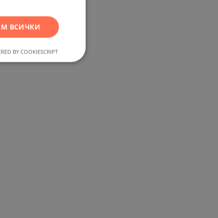
RUSSIAN
М ВСИЧКИ
GERMAN
FRENCH
RED BY COOKIESCRIPT
POLISH
ROMANIAN
SERBIAN
CZECH