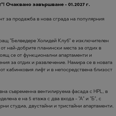
"! Очаквано завършване - 01.2027 г.
нт за продажба в нова сграда на популярния
ращ "Белведере Холидей Клуб" e изключителен
 ПЕЛИН
 от най-добрите планински места за отдих в
 ПЕЛИН
стоящ се от функционални апартаменти и
Е
ния за отдих и развлечение. Намира се в новата
 от кабинковия лифт и в непосредствена близост
О
вна съвременна вентилируема фасада с HPL, в
лена е на 5 етажа с два входа - "А" и "Б", с
рни студиа, двустайни и тристайни апартаменти.