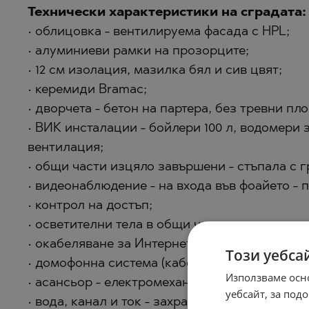
Технически характеристики на сградата:
• облицовка - вентилируема фасада с HPL;
• алуминиеви рамки на прозорците;
• 12 см изолация, мазилка бял и сив цвят;
• керемиди Bramac;
• дворчета - бетон на партера, без тревни пл
• ВИК инсталации - бойлери 100 л, водомери 
вентилация;
• общи части изцяло завършени - стъпала с г
• видеонаблюдение - на входа във фоайето - 
• контрол на достъп;
• осветителни тела в общи части с детектори;
• окабеляване за Интернет и кабел;
Този уебса
• домофонна система (кабел за видеонаблюде
Използваме осн
• асансьор - електромеханичен - Orona за 8 ду
уебсайт, за по
• вода, канал и ток - захранване.