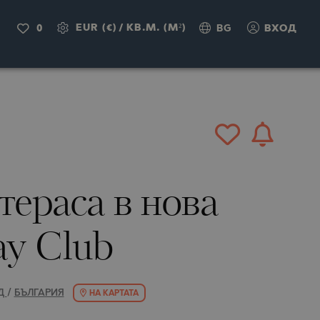
ВАНЕ
EUR (€)
/
КВ.М. (M²)
0
BG
ВХОД
тераса в нова
ay Club
АД
/
БЪЛГАРИЯ
НА КАРТАТА