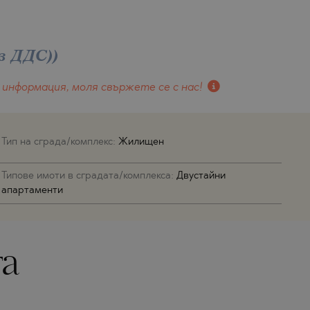
ез ДДС)
)
 информация, моля свържете се с нас!
Тип на сграда/комплекс:
Жилищен
Типове имоти в сградата/комплекса:
Двустайни
апартаменти
та