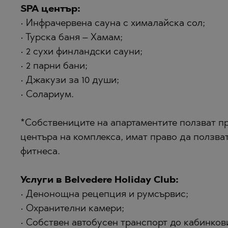
SPA център:
• Инфрачервена сауна с хималайска сол;
• Турска баня – Хамам;
• 2 сухи финландски сауни;
• 2 парни бани;
• Джакузи за 10 души;
• Солариум.
*Собствениците на апартаментите ползват п
центъра на комплекса, имат право да ползва
фитнеса.
Услуги в Belvedere Holiday Club:
• Денонощна рецепция и румсървис;
• Охранителни камери;
• Собствен автобусен транспорт до кабинкови