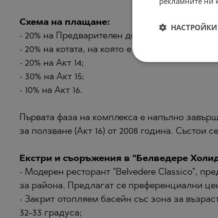
рекламните ни 
Схема на плащане:
НАСТРОЙКИ 
• 20% на Предварителен договор;
• 20% на котата, на която е разположен апарт
• 20% на Акт 14;
• 30% на Акт 15;
• 10% на Акт 16.
Първата фаза на комплекса е напълно завър
за ползване (Акт 16) от 2008 година. Състои с
Екстри и съоръжения в "Белведере Холи
• Модерен ресторант "Belvedere Classico", п
за района. Предлагат се преференциални це
• Закрит отопляем басейн със зона за възрас
32-33 градуса;