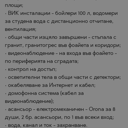
площи;
• ВИК инсталации - бойлери 100 л, водомери
за студена вода с дистанционно отчитане,
вентилация;
• общи части изцяло завършени - стъпала с
гранит, гранитогрес във фоайета и коридори;
• видеонаблюдение - на входа във фоайето -
по периферията на сградата;
• контрол на достъп;
• осветителни тела в общи части с детектори;
• окабеляване за Интернет и кабел;
• домофонна система (кабел за
видеонаблюдение);
• асансьор - електромеханичен - Orona за 8
души, 2 бр. асансьори, по 1 във всеки вход;
• вода, канал и ток - захранване.