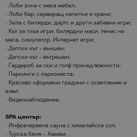
• Лоби зона с мека мебел;
• Лоби бар, сервиращ напитки и храни;
• Зала с билярди, дартс и други забавни игри;
• Кът за тихи игри: билярдни маси, тенис на
маса, симулатор, Интернет игри;
• Детски кът - външен;
• Детски кът - вътрешен;
• Гардероб за ски и голф принадлежности;
• Паркинги с паркоместа;
• Красиво оформени градини с осветление и
алеи;
• Видеонаблюдение.
SPA център:
• Инфрачервена сауна с хималайска сол;
• Турска баня – Хамам;