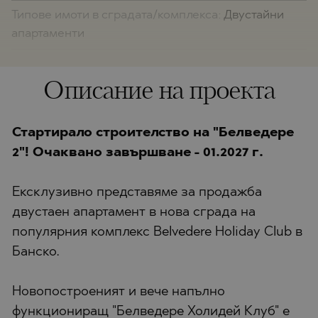
Типове имоти в сградата/комплекса:
Двустайни
апартаменти
Описание на проекта
Стартирало строителство на "Белведере
2"! Очаквано завършване - 01.2027 г.
Ексклузивно представяме за продажба
двустаен апартамент в нова сграда на
популярния комплекс Belvedere Holiday Club в
Банско.
Новопостроеният и вече напълно
функциониращ "Белведере Холидей Клуб" e