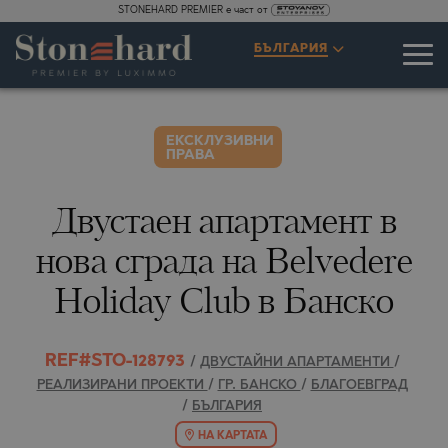
STONEHARD PREMIER е част от
СПЕЦИФИКАЦИИ
ОПИСАНИЕ
КАРТА
ГАЛЕРИЯ
ЦЕНИ
ЗАПИТВАНЕ
БЪЛГАРИЯ
2
65
ВИДЕО
СНИМКИ
ЕКСКЛУЗИВНИ
ПРАВА
Двустаен апартамент в
нова сграда на Belvedere
Holiday Club в Банско
REF#STO-128793
/
ДВУСТАЙНИ АПАРТАМЕНТИ
/
РЕАЛИЗИРАНИ ПРОЕКТИ
/
ГР. БАНСКО
/
БЛАГОЕВГРАД
/
БЪЛГАРИЯ
НА КАРТАТА