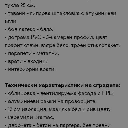
тухла 25 см;
• тавани - гипсова шпакловка с алуминиеви
ъгли;
• боя латекс - бяло;
• дограма PVC - 5-камерен профил, цвят
графит отвън, вътре бяло, троен стъклопакет;
• парапети - метални;
• врати - входни;
• интериорни врати.
Технически характеристики на сградата:
• облицовка - вентилируема фасада с HPL;
• алуминиеви рамки на прозорците;
• 12 см изолация, мазилка бял и сив цвят;
• керемиди Bramac;
• дворчета - бетон на партера, без тревни