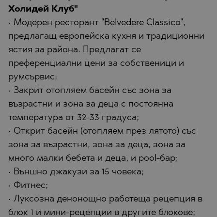
Холидей Клуб"
• Модерен ресторант "Belvedere Classico",
предлагащ европейска кухня и традиционни
ястия за района. Предлагат се
преференциални цени за собственици и
румсървис;
• Закрит отопляем басейн със зона за
възрастни и зона за деца с постоянна
температура от 32-33 градуса;
• Открит басейн (отопляем през лятото) със
зона за възрастни, зона за деца, зона за
много малки бебета и деца, и pool-бар;
• Външно джакузи за 15 човека;
• Фитнес;
• Луксозна денонощно работеща рецепция в
блок 1 и мини-рецепции в другите блокове;