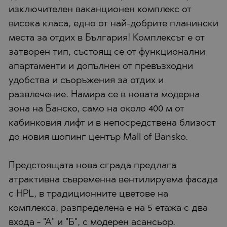
изключителен ваканционен комплекс от
висока класа, едно от най-добрите планински
места за отдих в България! Комплексът е от
затворен тип, състоящ се от функционални
апартаменти и допълнен от превъзходни
удобства и съоръжения за отдих и
развлечение. Намира се в новата модерна
зона на Банско, само на около 400 м от
кабинковия лифт и в непосредствена близост
до новия шопинг център Mall of Bansko.
Предстоящата нова сграда предлага
атрактивна съвременна вентилируема фасада
с HPL, в традиционните цветове на
комплекса, разпределена е на 5 етажа с два
входа - "А" и "Б", с модерен асансьор.