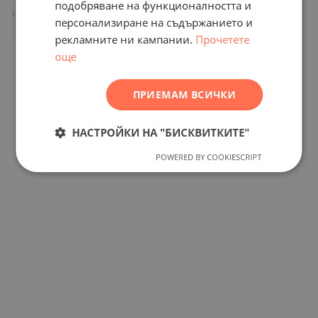
подобряване на функционалността и
GERMAN
нашата корпоративна група и са наши
персонализиране на съдържанието и
FRENCH
дългогодишни професионални партньори.
рекламните ни кампании.
Прочетете
POLISH
още
ROMANIAN
ПРИЕМАМ ВСИЧКИ
Местоположение на
SERBIAN
картата
CZECH
НАСТРОЙКИ НА "БИСКВИТКИТЕ"
POWERED BY COOKIESCRIPT