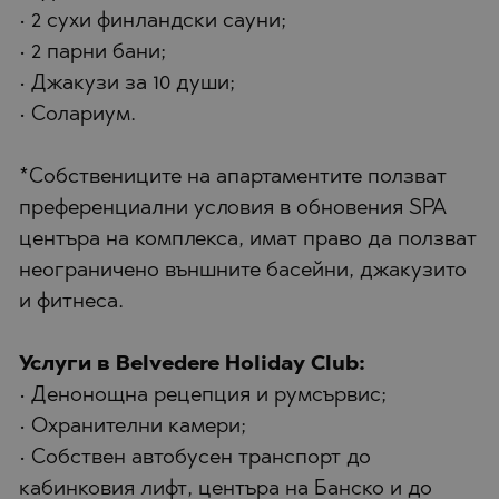
• 2 сухи финландски сауни;
• 2 парни бани;
• Джакузи за 10 души;
• Солариум.
*Собствениците на апартаментите ползват
преференциални условия в обновения SPA
центъра на комплекса, имат право да ползват
неограничено външните басейни, джакузито
и фитнеса.
Услуги в Belvedere Holiday Club:
• Денонощна рецепция и румсървис;
• Охранителни камери;
• Собствен автобусен транспорт до
кабинковия лифт, центъра на Банско и до