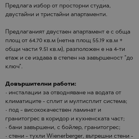
Предлага избор от просторни студиа,
двустайни и тристайни апартаменти.
Предлаганият двустаен апартамент е с обща
площ от 64.70 кв.м (нетна площ 55.19 кв.м +
общи части 9.51 кв.м), разположен е на 4-ти
етаж и се издава в степен на завършеност "до
ключ".
Довършителни работи:
• инсталации за отводняване на водата от
климатиците - сплит и мултисплит система;
• под - висококачествен ламинат и
гранитогрес в коридор и кухненската част;
• бани завършени, с бойлер, гранитогрес;
• стени - тухли Wienerberger, вътрешни стени -