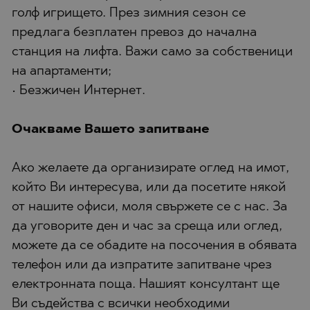
голф игрището. През зимния сезон се
предлага безплатен превоз до начална
станция на лифта. Важи само за собственици
на апартаменти;
• Безжичен Интернет.
Очакваме Вашето запитване
Ако желаете да организирате оглед на имот,
който Ви интересува, или да посетите някой
от нашите офиси, моля свържете се с нас. За
да уговорите ден и час за среща или оглед,
можете да се обадите на посочения в обявата
телефон или да изпратите запитване чрез
електронната поща. Нашият консултант ще
Ви съдейства с всички необходими