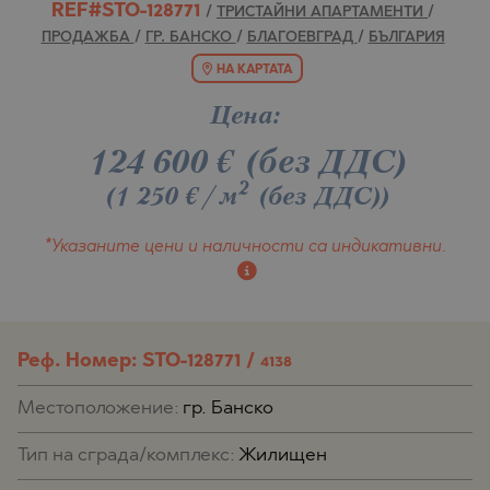
REF#STO-128771
/
ТРИСТАЙНИ АПАРТАМЕНТИ
/
ПРОДАЖБА
/
ГР. БАНСКО
/
БЛАГОЕВГРАД
/
БЪЛГАРИЯ
НА КАРТАТА
Цена:
124 600
€
(без ДДС)
2
(1 250 €/м
(без ДДС)
)
*Указаните цени и наличности
са индикативни.
Реф. Номер: STO-128771 /
4138
Местоположение:
гр. Банско
Тип на сграда/комплекс:
Жилищен