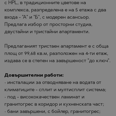
с HPL, в традиционните цветове на
комплекса, разпределена е на 5 етажа с два
входа - "А" и "Б", с модерен асансьор.
Предлага избор от просторни студиа,
двустайни и тристайни апартаменти.
Предлаганият тристаен апартамент е с обща
площ от 99,68 кв.м, разположен на 4-ти етаж,
издава се в степен на завършеност "до ключ".
Довършителни работи:
• инсталации за отводняване на водата от
климатиците - сплит и мултисплит система;
• под - висококачествен ламинат и
гранитогрес в коридор и кухненската част;
• бани завършени, с бойлер, гранитогрес;