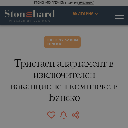
STONEHARD PREMIER е част от
СПЕЦИФИКАЦИИ
ОПИСАНИЕ
КАРТА
ГАЛЕРИЯ
ЦЕНИ
ЗАПИТВАНЕ
БЪЛГАРИЯ
2
65
ВИДЕО
СНИМКИ
ЕКСКЛУЗИВНИ
ПРАВА
Тристаен апартамент в
изключителен
ваканционен комплекс в
Банско