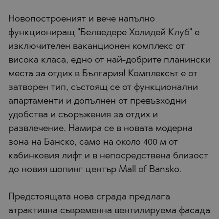
Новопостроеният и вече напълно
функциониращ "Белведере Холидей Клуб" e
изключителен ваканционен комплекс от
висока класа, едно от най-добрите планински
места за отдих в България! Комплексът е от
затворен тип, състоящ се от функционални
апартаменти и допълнен от превъзходни
удобства и съоръжения за отдих и
развлечение. Намира се в новата модерна
зона на Банско, само на около 400 м от
кабинковия лифт и в непосредствена близост
до новия шопинг център Mall of Bansko.
Предстоящата нова сграда предлага
атрактивна съвременна вентилируема фасада