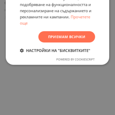
специализирани фирми, които са част от
подобряване на функционалността и
GERMAN
нашата корпоративна група и са наши
персонализиране на съдържанието и
FRENCH
рекламните ни кампании.
Прочетете
дългогодишни професионални партньори.
POLISH
още
ROMANIAN
ПРИЕМАМ ВСИЧКИ
Местоположение на
SERBIAN
CZECH
картата
НАСТРОЙКИ НА "БИСКВИТКИТЕ"
POWERED BY COOKIESCRIPT