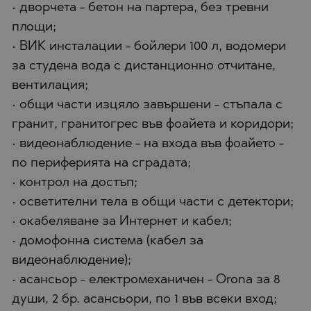
• дворчета - бетон на партера, без тревни
площи;
• ВИК инсталации - бойлери 100 л, водомери
за студена вода с дистанционно отчитане,
вентилация;
• общи части изцяло завършени - стъпала с
гранит, гранитогрес във фоайета и коридори;
• видеонаблюдение - на входа във фоайето -
по периферията на сградата;
• контрол на достъп;
• осветителни тела в общи части с детектори;
• окабеляване за Интернет и кабел;
• домофонна система (кабел за
видеонаблюдение);
• асансьор - електромеханичен - Orona за 8
души, 2 бр. асансьори, по 1 във всеки вход;