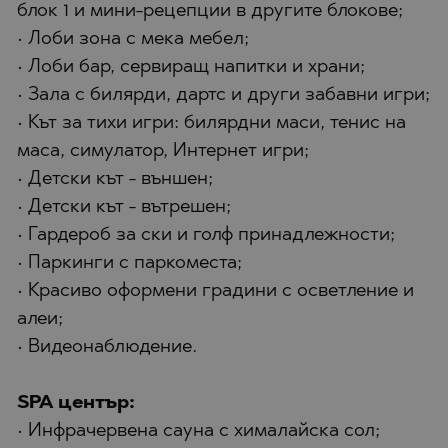
блок 1 и мини-рецепции в другите блокове;
• Лоби зона с мека мебел;
• Лоби бар, сервиращ напитки и храни;
• Зала с билярди, дартс и други забавни игри;
• Кът за тихи игри: билярдни маси, тенис на
маса, симулатор, Интернет игри;
• Детски кът - външен;
• Детски кът - вътрешен;
• Гардероб за ски и голф принадлежности;
• Паркинги с паркоместа;
• Красиво оформени градини с осветление и
алеи;
• Видеонаблюдение.
SPA център:
• Инфрачервена сауна с хималайска сол;