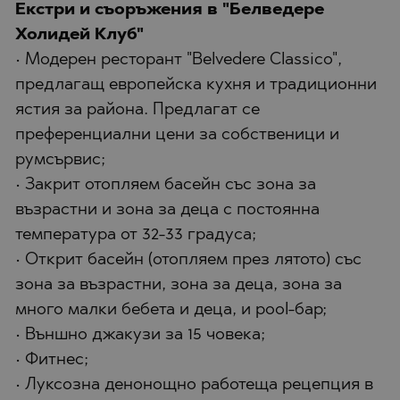
Екстри и съоръжения в "Белведере
Холидей Клуб"
• Модерен ресторант "Belvedere Classico",
предлагащ европейска кухня и традиционни
ястия за района. Предлагат се
преференциални цени за собственици и
румсървис;
• Закрит отопляем басейн със зона за
възрастни и зона за деца с постоянна
температура от 32-33 градуса;
• Открит басейн (отопляем през лятото) със
зона за възрастни, зона за деца, зона за
много малки бебета и деца, и pool-бар;
• Външно джакузи за 15 човека;
• Фитнес;
• Луксозна денонощно работеща рецепция в