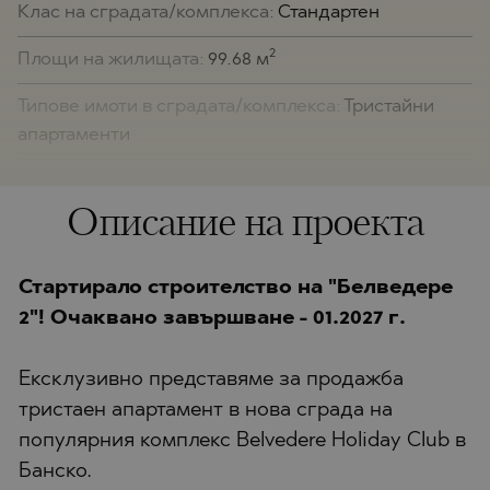
Клас на сградата/комплекса:
Стандартен
2
Площи на жилищата:
99.68 м
Типове имоти в сградата/комплекса:
Тристайни
апартаменти
Описание на проекта
Стартирало строителство на "Белведере
2"! Очаквано завършване - 01.2027 г.
Ексклузивно представяме за продажба
тристаен апартамент в нова сграда на
популярния комплекс Belvedere Holiday Club в
Банско.