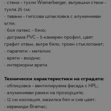
• стени - тухли Wienerberger, вътрешни стени -
тухла 25 см;
• тавани - гипсова шпакловка с алуминиеви
ъгли;
• боя латекс - бяло;
• дограма PVC - 5-камерен профил, цвят
графит отвън, вътре бяло, троен стъклопакет;
• парапети - метални;
• врати - входни;
• интериорни врати.
Технически характеристики на сградата:
• облицовка - вентилируема фасада с HPL;
• алуминиеви рамки на прозорците;
• 12 см изолация, мазилка бял и сив цвят;
• керемиди Bramac;