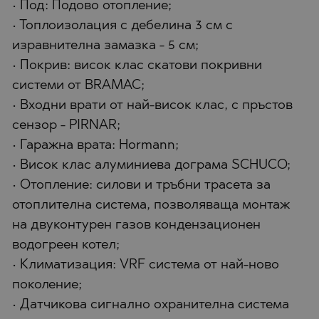
• Под: Подово отопление;
• Топлоизолация с дебелина 3 см с
изравнителна замазка - 5 см;
• Покрив: висок клас скатови покривни
системи от BRAMAC;
• Входни врати от най-висок клас, с пръстов
сензор - PIRNAR;
• Гаражна врата: Hormann;
• Висок клас алуминиева дограма SCHUCO;
• Отопление: силови и тръбни трасета за
отоплителна система, позволяваща монтаж
на двуконтурен газов кондензационен
водогреен котел;
• Климатизация: VRF система от най-ново
поколение;
• Датчикова сигнално охранителна система