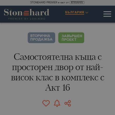
STONEHARD PREMIER е част от
СПЕЦИФИКАЦИИ
ОПИСАНИЕ
КАРТА
ГАЛЕРИЯ
ЦЕНИ
ЗАПИТВАНЕ
БЪЛГАРИЯ
1
21
ВИДЕО
СНИМКИ
ВТОРИЧНА
ЗАВЪРШЕН
ПРОДАЖБА
ПРОЕКТ
Самостоятелна къща с
просторен двор от най-
висок клас в комплекс с
Акт 16