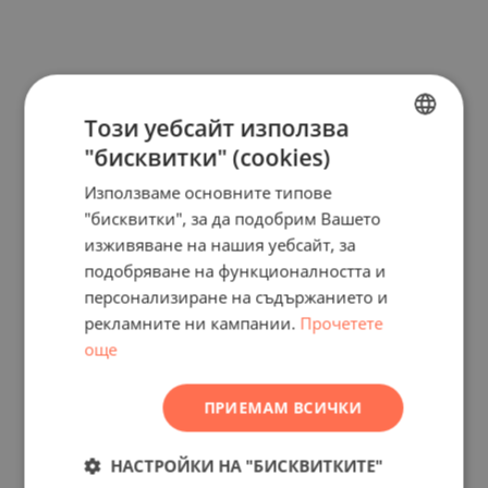
Този уебсайт използва
"бисквитки" (cookies)
BULGARIAN
Използваме основните типове
ENGLISH
"бисквитки", за да подобрим Вашето
RUSSIAN
изживяване на нашия уебсайт, за
подобряване на функционалността и
GERMAN
персонализиране на съдържанието и
FRENCH
рекламните ни кампании.
Прочетете
POLISH
още
ROMANIAN
ПРИЕМАМ ВСИЧКИ
SERBIAN
CZECH
НАСТРОЙКИ НА "БИСКВИТКИТЕ"