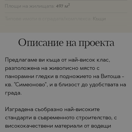
2
Площи на жилищата:
497 м
Типове имоти в сградата/комплекса:
Къщи
Описание на проекта
Предлагаме ви къща от най-висок клас,
разположена на живописно място с
панорамни гледки в подножието на Витоша -
кв. "Симеоново", и в близост до удобствата на
града.
Изградена съобразно най-високите
стандарти в съвременното строителство, с
висококачествени материали от водещи