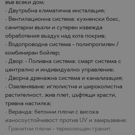
във всеки дом;
• Двутръбна климатична инсталация;
• Вентилационна система: кухненски бокс,
санитарни възли и сутерен извежда
обработения въздух над кота покрив;
• Водопроводна система - полипропилен /
комбиниран бойлер;
• Двор: - Поливна система: смарт система с
централно и индивидуално управление;
• Дворна дренажна система и канализация;
• Озеленяване: иглолистна и широколистна
растителност, жив плет, цъфтящи храсти,
тревна настилка;
• Веранда: бетонни плочи с висока
износоустойчивост против UV и замръзване;
• Гранитни плочи - термолющен гранит.