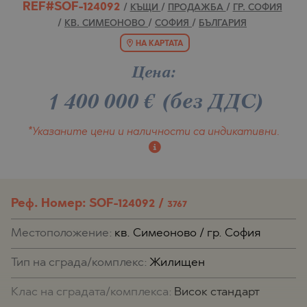
REF#SOF-124092
/
КЪЩИ
/
ПРОДАЖБА
/
ГР. СОФИЯ
/
КВ. СИМЕОНОВО
/
СОФИЯ
/
БЪЛГАРИЯ
НА КАРТАТА
Цена:
1 400 000
€
(без ДДС)
*Указаните цени и наличности
са индикативни.
Реф. Номер: SOF-124092 /
3767
Местоположение:
кв. Симеоново / гр. София
Тип на сграда/комплекс:
Жилищен
Клас на сградата/комплекса:
Висок стандарт