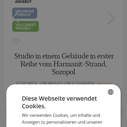
ANGEBOT
SEKUNDÄR
VERKAUF
VOLLENDET
PROJEKT
Studio in einem Gebäude in erster
Reihe vom Harmanit-Strand,
Sozopol
SOZOPOL / BURGAS / BULGARIEN
KARTE
2
Bereich:
37 m
Diese Webseite verwendet
2
Preis:
109 000
€ /// 2 946 €/m
Cookies.
BULGARIAN
Wir verwenden Cookies, um Inhalte und
ENGLISH
Anzeigen zu personalisieren und unseren
RUSSIAN