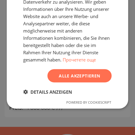
Datenverkehr zu analysieren. Wir geben
VOLLENDET
PROJEKT
Informationen über Ihre Nutzung unserer
GERMAN
Website auch an unsere Werbe- und
FRENCH
Analysepartner weiter, die diese
POLISH
möglicherweise mit anderen
Informationen kombinieren, die Sie ihnen
ROMANIAN
bereitgestellt haben oder die sie im
SERBIAN
Rahmen Ihrer Nutzung ihrer Dienste
gesammelt haben.
Прочетете още
CZECH
Neat multi-storey building for sale in
the center of Veliko Tarnovo
ALLE AKZEPTIEREN
CENTER / VELIKO TARNOVO / VELIKO
DETAILS ANZEIGEN
TURNOVO / BULGARIEN
KARTE
2
Bereich:
530 m
POWERED BY COOKIESCRIPT
Preis:
1 600 000
€ ///