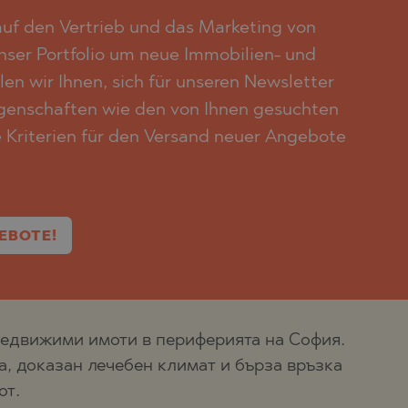
f den Vertrieb und das Marketing von
unser Portfolio um neue Immobilien- und
en wir Ihnen, sich für unseren Newsletter
igenschaften wie den von Ihnen gesuchten
e Kriterien für den Versand neuer Angebote
EBOTE!
 недвижими имоти в периферията на София.
, доказан лечебен климат и бърза връзка
от.