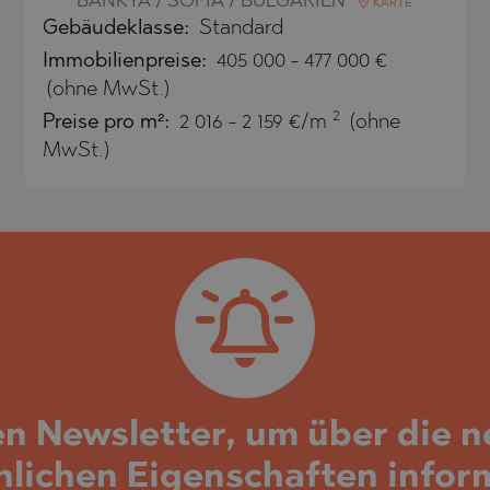
BANKYA / SOFIA / BULGARIEN
KARTE
SA
Gebäudeklasse:
Standard
NA)
Immobilienpreise
:
405 000
-
477 000
€
RETS
NA)
(ohne MwSt.)
2
Preise pro m²:
2 016 - 2 159 €/m
(ohne
O
RETS
MwSt.)
PELIN
TE
PELIN
O
en Newsletter, um über die 
SHTE
nlichen Eigenschaften infor
VO