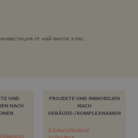
инвестиция от най-висок клас.
KTE UND
PROJEKTE UND IMMOBILIEN
IEN NACH
NACH
IONEN
GEBÄUDE-/KOMPLEXNAMEN
18 Srebarna Residence
m Meerkurort
203 Residence