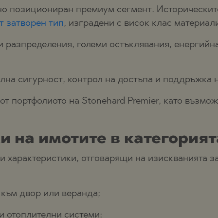
о позициониран премиум сегмент. Историческите 
т затворен тип
, изградени с висок клас материа
 разпределения, големи остъклявания, енергийна
лна сигурност, контрол на достъпа и поддръжка н
 от портфолиото на Stonehard Premier, като възм
и на имотите в категорият
ви характеристики, отговарящи на изискванията 
 към двор или веранда;
и отоплителни системи;