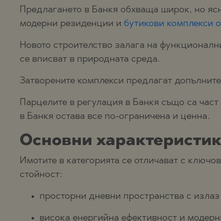
Предлагането в Банкя обхваща широк, но ясн
модерни резиденции и
бутикови комплекси о
Новото строителство залага на функционални
се вписват в природната среда.
Затворените комплекси предлагат допълните
Парцелите в регулация в Банкя също са част
в Банкя остава все по-ограничена и ценна.
Основни характеристик
Имотите в категорията се отличават с ключо
стойност:
просторни дневни пространства с излаз
висока енергийна ефективност и модерн