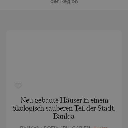
CH
BLO
CH
der Region
AMIAS
MENCA
ANTINE AND ELENA
HONI
A
ANTINE AND ELENA
TA
ANDS
S
IROS
A
S
A
Neu gebaute Häuser in einem
ökologisch sauberen Teil der Stadt.
Bankja
SA