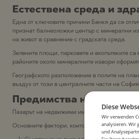
Естествена среда и зд
Една от ключовите причини Банкя да се отли
признат балнеоложки център с минерални изв
на живот в сравнение с градската среда.
Зелените площи, парковете и екопътеките са
районите около минералните извори оформят 
Географското разположение в полите на план
въздух от този в централните части на София
Предимства на имотите
Diese Webse
Пазарът на недвижими имоти в Банкя се отли
Wir verwenden Co
analysieren. Wir
Основните фактори, които правят района пре
und Analysepartn
Sie ihnen bereitg