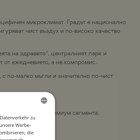
пецифичен микроклимат. Градът е национално
гуряват чист въздух и по-високо качество
ята на здравето“, централният парк и
т от ежедневието, а не компромис.
 с по-малко мъгли и значително по-чист
на
абилно търсене в премиум сегмента.
 Datenverkehr zu
BULGARIAN
 unsere Werbe-
ENGLISH
ombinieren, die
RUSSIAN
e gesammelt