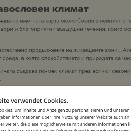
равословен климат
чава на имотната карта около София е нейният с
ори и благоприятни въздушни течения, които оси
 естествено продължение на жилищните зони. „Але
среда, в която спокойствието и природата са час
ината създава по-мек климат през всички сезони,
.
 в полите на Люлин плани
ite verwendet Cookies.
чава с устойчивост, ограничено предлагане и ст
okies, um Inhalte und Anzeigen zu personalisieren und unseren
 geben Informationen über Ihre Nutzung unserer Website auch an
дпочитан избор, са:
er weiter, die diese möglicherweise mit anderen Informationen k
estellt haben oder die sie im Rahmen Ihrer Nutzung ihrer Dienst