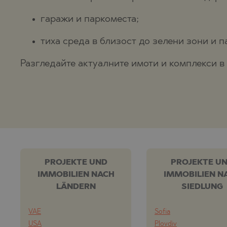
гаражи и паркоместа;
тиха среда в близост до зелени зони и п
Разгледайте актуалните имоти и комплекси в
PROJEKTE UND
PROJEKTE U
IMMOBILIEN NACH
IMMOBILIEN N
LÄNDERN
SIEDLUNG
VAE
Sofia
USA
Plovdiv