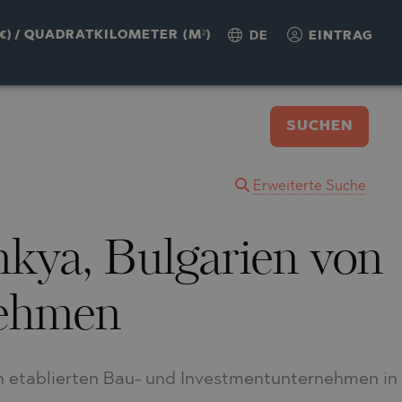
€)
/
QUADRATKILOMETER (M²)
DE
EINTRAG
SUCHEN
Erweiterte Suche
kya, Bulgarien von
nehmen
n etablierten Bau- und Investmentunternehmen in