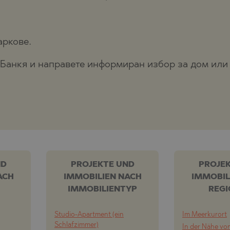
аркове.
 Банкя и направете информиран избор за дом или 
ND
PROJEKTE UND
PROJE
ACH
IMMOBILIEN NACH
IMMOBIL
IMMOBILIENTYP
REG
Studio-Apartment (ein
Im Meerkurort
Schlafzimmer)
In der Nähe vo