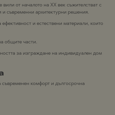
вили от началото на XX век съжителстват с
ли и съвременни архитектурни решения.
 ефективност и естествени материали, които
а общите части.
ожността за изграждане на индивидуален дом
а
за съвременен комфорт и дългосрочна