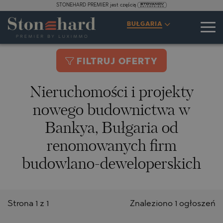
STONEHARD PREMIER jest częścią
BUŁGARIA
FILTRUJ OFERTY
Nieruchomości i projekty
nowego budownictwa w
Bankya, Bułgaria od
renomowanych firm
budowlano-deweloperskich
Strona 1 z 1
Znaleziono 1 ogłoszeń