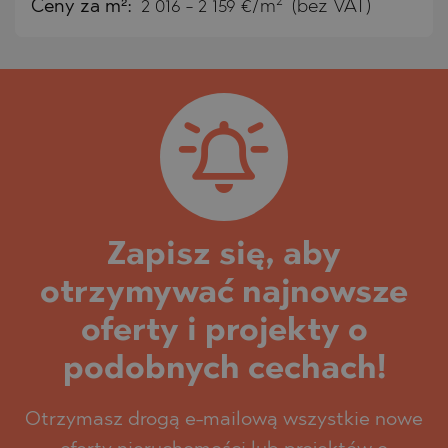
2
Ceny za m²:
2 016 - 2 159 €/m
(bez VAT)
Zapisz się, aby
otrzymywać najnowsze
oferty i projekty o
podobnych cechach!
Otrzymasz drogą e-mailową wszystkie nowe