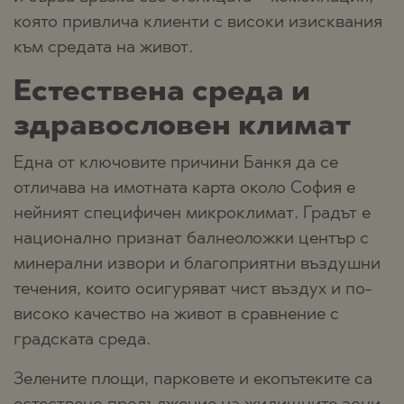
която привлича клиенти с високи изисквания
към средата на живот.
Естествена среда и
здравословен климат
Една от ключовите причини Банкя да се
отличава на имотната карта около София е
нейният специфичен микроклимат. Градът е
национално признат балнеоложки център с
минерални извори и благоприятни въздушни
течения, които осигуряват чист въздух и по-
високо качество на живот в сравнение с
градската среда.
Зелените площи, парковете и екопътеките са