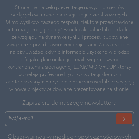
Strona ma na celu prezentację nowych projektów
będących w trakcie realizacji lub już zrealizowanych.
Mimo wysiłków naszego zespołu, niektóre przedstawione
informacje mogą nie być w pełni aktualne lub dokładne
ze względu na dynamikę rynku i procesy budowlane
związane z przedstawionymi projektami. Za wiarygodne
należy uważać jedynie informacje uzyskane w drodze
oficjalnej komunikacji e-mailowej z naszymi
kontrahentami z sieci agencji
LUXIMMO GROUP
którzy
udzielają profesjonalnych konsultacji klientom
zainteresowanym nabyciem nieruchomości lub inwestycją
w nowe projekty budowlane prezentowane na stronie.
Zapisz się do naszego newslettera
Obserwuj nas w mediach społecznościowych