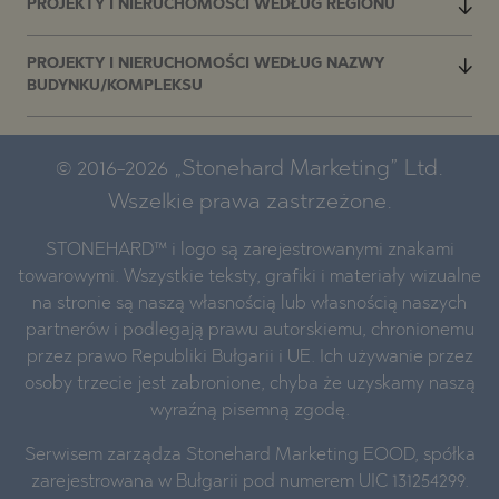
PROJEKTY I NIERUCHOMOŚCI WEDŁUG REGIONU
PROJEKTY I NIERUCHOMOŚCI WEDŁUG NAZWY
BUDYNKU/KOMPLEKSU
© 2016-2026 „Stonehard Marketing” Ltd.
Wszelkie prawa zastrzeżone.
STONEHARD™ i logo są zarejestrowanymi znakami
towarowymi. Wszystkie teksty, grafiki i materiały wizualne
na stronie są naszą własnością lub własnością naszych
partnerów i podlegają prawu autorskiemu, chronionemu
przez prawo Republiki Bułgarii i UE. Ich używanie przez
osoby trzecie jest zabronione, chyba że uzyskamy naszą
wyraźną pisemną zgodę.
Serwisem zarządza Stonehard Marketing EOOD, spółka
zarejestrowana w Bułgarii pod numerem UIC 131254299.