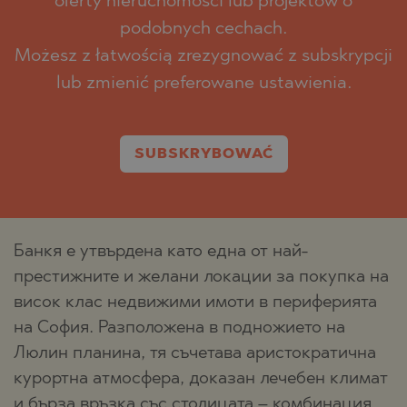
oferty nieruchomości lub projektów o
podobnych cechach.
Możesz z łatwością zrezygnować z subskrypcji
lub zmienić preferowane ustawienia.
SUBSKRYBOWAĆ
Банкя е утвърдена като една от най-
престижните и желани локации за покупка на
висок клас недвижими имоти в периферията
на София. Разположена в подножието на
Люлин планина, тя съчетава аристократична
курортна атмосфера, доказан лечебен климат
и бърза връзка със столицата – комбинация,