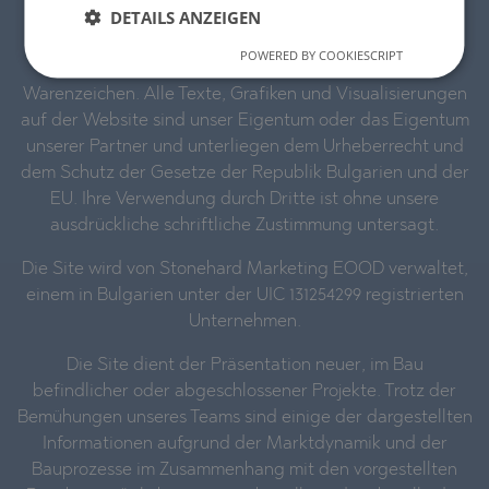
DETAILS ANZEIGEN
Rechte vorbehalten.
POWERED BY COOKIESCRIPT
STONEHARD™ und das Logo sind eingetragene
Warenzeichen. Alle Texte, Grafiken und Visualisierungen
auf der Website sind unser Eigentum oder das Eigentum
unserer Partner und unterliegen dem Urheberrecht und
dem Schutz der Gesetze der Republik Bulgarien und der
EU. Ihre Verwendung durch Dritte ist ohne unsere
ausdrückliche schriftliche Zustimmung untersagt.
Die Site wird von Stonehard Marketing EOOD verwaltet,
einem in Bulgarien unter der UIC 131254299 registrierten
Unternehmen.
Die Site dient der Präsentation neuer, im Bau
befindlicher oder abgeschlossener Projekte. Trotz der
Bemühungen unseres Teams sind einige der dargestellten
Informationen aufgrund der Marktdynamik und der
Bauprozesse im Zusammenhang mit den vorgestellten