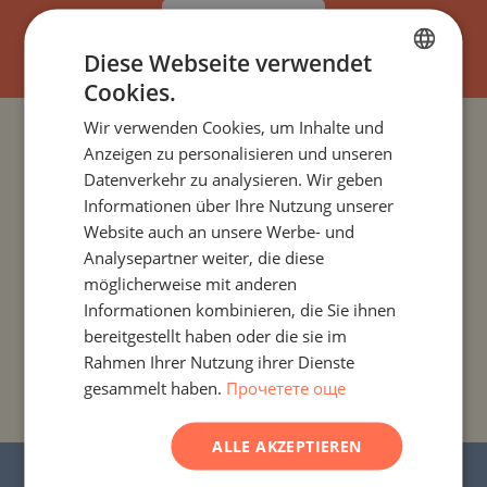
ABONNIEREN
Diese Webseite verwendet
Cookies.
BULGARIAN
Wir verwenden Cookies, um Inhalte und
ENGLISH
PROJEKTE UND IMMOBILIEN NACH LÄNDERN
Anzeigen zu personalisieren und unseren
RUSSIAN
Datenverkehr zu analysieren. Wir geben
PROJEKTE UND IMMOBILIEN NACH SIEDLUNG
Informationen über Ihre Nutzung unserer
GERMAN
Website auch an unsere Werbe- und
FRENCH
Analysepartner weiter, die diese
PROJEKTE UND IMMOBILIEN NACH IMMOBILIENTYP
POLISH
möglicherweise mit anderen
Informationen kombinieren, die Sie ihnen
ROMANIAN
PROJEKTE UND IMMOBILIEN NACH REGIONEN
bereitgestellt haben oder die sie im
SERBIAN
Rahmen Ihrer Nutzung ihrer Dienste
PROJEKTE UND IMMOBILIEN NACH
gesammelt haben.
Прочетете още
CZECH
GEBÄUDE-/KOMPLEXNAMEN
ALLE AKZEPTIEREN
© 2016–2025 „Stonehard Marketing“ Ltd. Alle