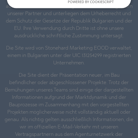
POWERED BY COOKIESCRIPT
auf der Website sind unser Eigentum oder das Eigentum
unserer Partner und unterliegen dem Urheberrecht und
dem Schutz der Gesetze der Republik Bulgarien und der
EU. Ihre Verwendung durch Dritte ist ohne unsere
ausdrückliche schriftliche Zustimmung untersagt.
Die Site wird von Stonehard Marketing EOOD verwaltet,
einem in Bulgarien unter der UIC 131254299 registrierten
Unternehmen.
Die Site dient der Präsentation neuer, im Bau
befindlicher oder abgeschlossener Projekte. Trotz der
Bemühungen unseres Teams sind einige der dargestellten
Informationen aufgrund der Marktdynamik und der
Bauprozesse im Zusammenhang mit den vorgestellten
Projekten möglicherweise nicht vollständig aktuell oder
genau. Als richtig gelten ausschließlich Informationen, die
wir im offiziellen E-Mail-Verkehr mit unseren
Vertragspartnern aus dem Agenturnetzwerk der