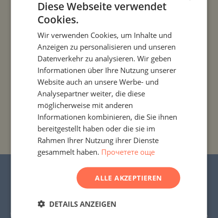
Diese Webseite verwendet
Cookies.
BULGARIAN
PROJEKTE UND IMMOBILIEN NACH LÄNDERN
Wir verwenden Cookies, um Inhalte und
ENGLISH
Anzeigen zu personalisieren und unseren
PROJEKTE UND IMMOBILIEN NACH SIEDLUNG
RUSSIAN
Datenverkehr zu analysieren. Wir geben
Informationen über Ihre Nutzung unserer
GERMAN
PROJEKTE UND IMMOBILIEN NACH IMMOBILIENTYP
Website auch an unsere Werbe- und
FRENCH
Analysepartner weiter, die diese
PROJEKTE UND IMMOBILIEN NACH REGIONEN
POLISH
möglicherweise mit anderen
Informationen kombinieren, die Sie ihnen
ROMANIAN
PROJEKTE UND IMMOBILIEN NACH
bereitgestellt haben oder die sie im
GEBÄUDE-/KOMPLEXNAMEN
SERBIAN
Rahmen Ihrer Nutzung ihrer Dienste
gesammelt haben.
Прочетете още
CZECH
© 2016–2025 „Stonehard Marketing“ Ltd. Alle
ALLE AKZEPTIEREN
Rechte vorbehalten.
DETAILS ANZEIGEN
STONEHARD™ und das Logo sind eingetragene
Warenzeichen. Alle Texte, Grafiken und Visualisierungen