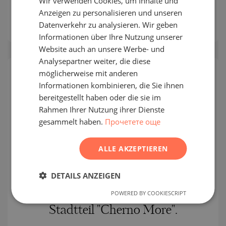
Wir verwenden Cookies, um Inhalte und
ENGLISH
2
Bereich:
80.61 m
Anzeigen zu personalisieren und unseren
RUSSIAN
Datenverkehr zu analysieren. Wir geben
2
Preis:
124 952
€ /// 1 550 €/m
Informationen über Ihre Nutzung unserer
GERMAN
Website auch an unsere Werbe- und
FRENCH
Analysepartner weiter, die diese
POLISH
möglicherweise mit anderen
EINZELANGEBOT
Informationen kombinieren, die Sie ihnen
ROMANIAN
bereitgestellt haben oder die sie im
SERBIAN
Rahmen Ihrer Nutzung ihrer Dienste
gesammelt haben.
Прочетете още
CZECH
ALLE AKZEPTIEREN
DETAILS ANZEIGEN
Ein-Zimmer-Apartment in einem
POWERED BY COOKIESCRIPT
exklusiven Neubaukomplex im
Stadtteil "Cherno More".