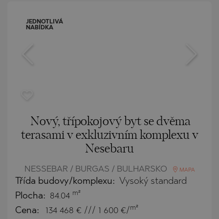
JEDNOTLIVÁ
NABÍDKA
Nový, třípokojový byt se dvěma
terasami v exkluzivním komplexu v
Nesebaru
NESSEBAR / BURGAS / BULHARSKO
MAPA
Třída budovy/komplexu:
Vysoký standard
m²
Plocha:
84.04
m²
Cena:
134 468
€ /// 1 600 €/