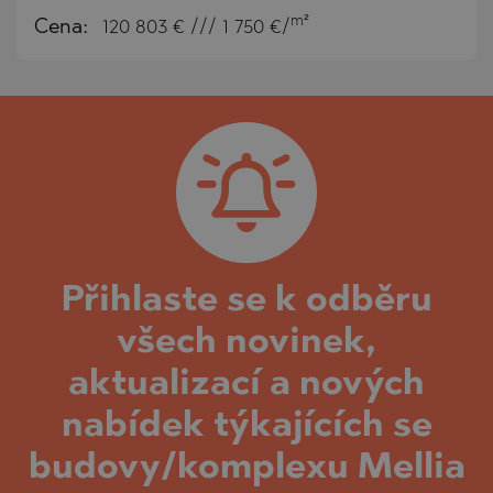
m²
Cena:
120 803
€ /// 1 750 €/
Přihlaste se k odběru
všech novinek,
aktualizací a nových
nabídek týkajících se
budovy/komplexu Mellia