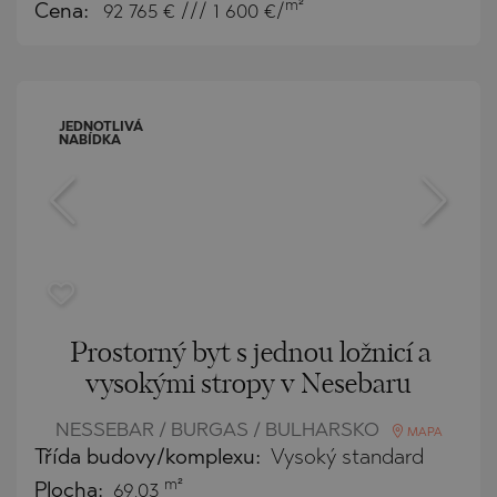
m²
Cena:
92 765
€ /// 1 600 €/
JEDNOTLIVÁ
NABÍDKA
Prostorný byt s jednou ložnicí a
vysokými stropy v Nesebaru
NESSEBAR / BURGAS / BULHARSKO
MAPA
Třída budovy/komplexu:
Vysoký standard
m²
Plocha:
69.03