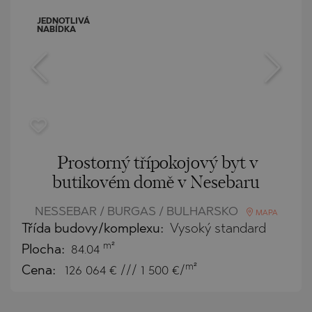
JEDNOTLIVÁ
NABÍDKA
Prostorný třípokojový byt v
butikovém domě v Nesebaru
NESSEBAR / BURGAS / BULHARSKO
MAPA
Třída budovy/komplexu:
Vysoký standard
m²
Plocha:
84.04
m²
Cena:
126 064
€ /// 1 500 €/