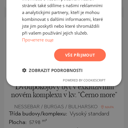
stránek také sdílíme s našimi reklamními
GERMAN
a analytickými partnery, kteří je mohou
FRENCH
kombinovat s dalšími informacemi, které
POLISH
jste jim poskytli nebo které shromáždili
JEDNOTLIVÁ
při vašem používání jejich služeb.
NABÍDKA
ROMANIAN
Прочетете още
SERBIAN
CZECH
VŠE PŘIJMOUT
ZOBRAZIT PODROBNOSTI
POWERED BY COOKIESCRIPT
Dvoupokojový byt v exkluzivním
novém komplexu v kv. "Černo more"
NESSEBAR / BURGAS / BULHARSKO
MAPA
Třída budovy/komplexu:
Vysoký standard
m²
Plocha:
57.98