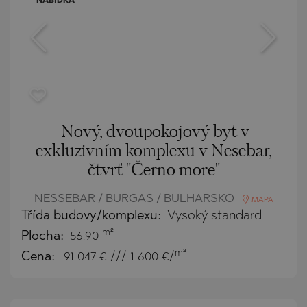
NABÍDKA
Nový, dvoupokojový byt v
exkluzivním komplexu v Nesebar,
čtvrť "Černo more"
NESSEBAR / BURGAS / BULHARSKO
MAPA
Třída budovy/komplexu:
Vysoký standard
m²
Plocha:
56.90
m²
Cena:
91 047
€ /// 1 600 €/