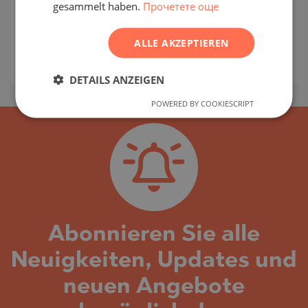
gesammelt haben.
Прочетете още
VITOSHA / SOFIA / SOFIA / BULGARIEN
CZECH
KARTE
Gebäude-/Komplexklasse:
Standard
2
ALLE AKZEPTIEREN
Bereich:
71.37 m
2
Preis:
160 583
€ /// 2 250 €/m
DETAILS ANZEIGEN
POWERED BY COOKIESCRIPT
Abonnieren Sie alle
Neuigkeiten, Updates und
neuen Angebote