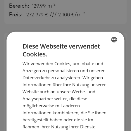
2
Bereich:
129.99 m
2
Preis:
272 979
€ /// 2 100 €/m
Diese Webseite verwendet
EINZELANGEBOT
Cookies.
BULGARIAN
EXKLUSIV
RECHTE
Wir verwenden Cookies, um Inhalte und
ENGLISH
Anzeigen zu personalisieren und unseren
RUSSIAN
Datenverkehr zu analysieren. Wir geben
Informationen über Ihre Nutzung unserer
GERMAN
Website auch an unsere Werbe- und
FRENCH
Analysepartner weiter, die diese
Ein-Zimmer-Wohnung in einem
POLISH
möglicherweise mit anderen
Informationen kombinieren, die Sie ihnen
modernen Neubau an der
ROMANIAN
bereitgestellt haben oder die sie im
„Simeonovsko Shose“
SERBIAN
Rahmen Ihrer Nutzung ihrer Dienste