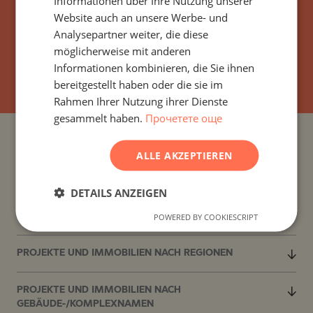
Informationen über Ihre Nutzung unserer
GERMAN
Website auch an unsere Werbe- und
FRENCH
Analysepartner weiter, die diese
POLISH
möglicherweise mit anderen
ABONNIEREN
Informationen kombinieren, die Sie ihnen
ROMANIAN
bereitgestellt haben oder die sie im
SERBIAN
Rahmen Ihrer Nutzung ihrer Dienste
gesammelt haben.
Прочетете още
CZECH
PROJEKTE UND IMMOBILIEN NACH LÄNDERN
ALLE AKZEPTIEREN
PROJEKTE UND IMMOBILIEN NACH SIEDLUNG
DETAILS ANZEIGEN
POWERED BY COOKIESCRIPT
PROJEKTE UND IMMOBILIEN NACH IMMOBILIENTYP
PROJEKTE UND IMMOBILIEN NACH REGIONEN
PROJEKTE UND IMMOBILIEN NACH
GEBÄUDE-/KOMPLEXNAMEN