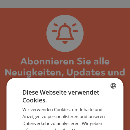
Abonnieren Sie alle
Neuigkeiten, Updates und
neuen Angebote
Diese Webseite verwendet
bezüglich des
Cookies.
BULGARIAN
Gebäudes/Komplexes
Wir verwenden Cookies, um Inhalte und
ENGLISH
Central Residence 2
Anzeigen zu personalisieren und unseren
RUSSIAN
Datenverkehr zu analysieren. Wir geben
Burgas, Bulgarien