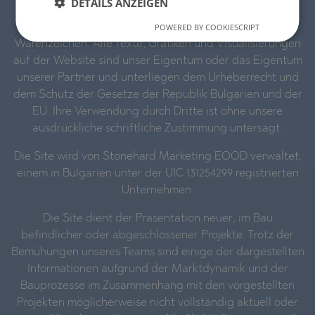
DETAILS ANZEIGEN
POWERED BY COOKIESCRIPT
STONEHARD™ und das Logo sind eingetragene
Warenzeichen. Alle Texte, Grafiken und Visualisierungen
auf der Website sind unser Eigentum oder das Eigentum
unserer Partner und unterliegen dem Urheberrecht und
dem Schutz der Gesetze der Republik Bulgarien und der
EU. Ihre Verwendung durch Dritte ist ohne unsere
ausdrückliche schriftliche Zustimmung untersagt.
Die Site wird von Stonehard Marketing EOOD verwaltet,
einem in Bulgarien unter der UIC 131254299 registrierten
Unternehmen.
Die Site dient der Präsentation neuer, im Bau
befindlicher oder abgeschlossener Projekte. Trotz der
Bemühungen unseres Teams sind einige der dargestellten
Informationen aufgrund der Marktdynamik und der
Bauprozesse im Zusammenhang mit den vorgestellten
Projekten möglicherweise nicht vollständig aktuell oder