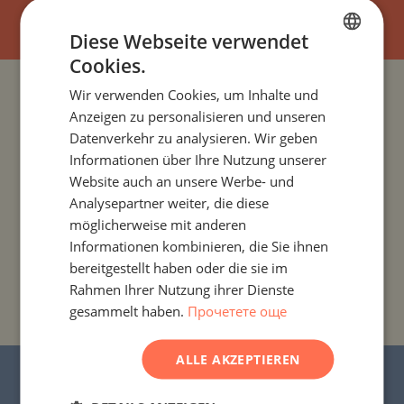
Diese Webseite verwendet
Cookies.
BULGARIAN
Wir verwenden Cookies, um Inhalte und
PROJEKTE UND IMMOBILIEN NACH LÄNDERN
ENGLISH
Anzeigen zu personalisieren und unseren
RUSSIAN
Datenverkehr zu analysieren. Wir geben
PROJEKTE UND IMMOBILIEN NACH SIEDLUNG
Informationen über Ihre Nutzung unserer
GERMAN
Website auch an unsere Werbe- und
FRENCH
PROJEKTE UND IMMOBILIEN NACH IMMOBILIENTYP
Analysepartner weiter, die diese
POLISH
möglicherweise mit anderen
PROJEKTE UND IMMOBILIEN NACH REGIONEN
Informationen kombinieren, die Sie ihnen
ROMANIAN
bereitgestellt haben oder die sie im
SERBIAN
Rahmen Ihrer Nutzung ihrer Dienste
PROJEKTE UND IMMOBILIEN NACH
GEBÄUDE-/KOMPLEXNAMEN
gesammelt haben.
Прочетете още
CZECH
ALLE AKZEPTIEREN
© 2016–2025 „Stonehard Marketing“ Ltd. Alle
Rechte vorbehalten.