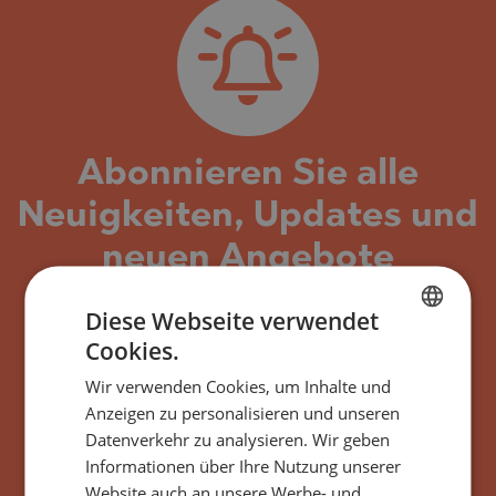
Abonnieren Sie alle
Neuigkeiten, Updates und
neuen Angebote
bezüglich des
Diese Webseite verwendet
Gebäudes/Komplexes
Cookies.
BULGARIAN
J’Adore Secret Garden
Wir verwenden Cookies, um Inhalte und
ENGLISH
Anzeigen zu personalisieren und unseren
Sunny Beach, Bulgarien
RUSSIAN
Datenverkehr zu analysieren. Wir geben
Informationen über Ihre Nutzung unserer
GERMAN
Website auch an unsere Werbe- und