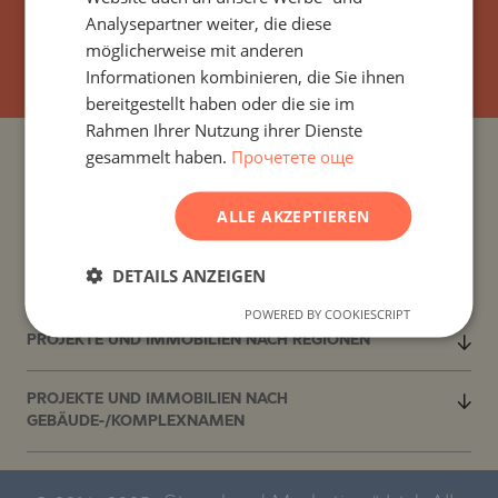
FRENCH
Analysepartner weiter, die diese
ABONNIEREN
POLISH
möglicherweise mit anderen
Informationen kombinieren, die Sie ihnen
ROMANIAN
bereitgestellt haben oder die sie im
SERBIAN
Rahmen Ihrer Nutzung ihrer Dienste
gesammelt haben.
Прочетете още
CZECH
PROJEKTE UND IMMOBILIEN NACH LÄNDERN
ALLE AKZEPTIEREN
PROJEKTE UND IMMOBILIEN NACH SIEDLUNG
DETAILS ANZEIGEN
PROJEKTE UND IMMOBILIEN NACH IMMOBILIENTYP
POWERED BY COOKIESCRIPT
PROJEKTE UND IMMOBILIEN NACH REGIONEN
PROJEKTE UND IMMOBILIEN NACH
GEBÄUDE-/KOMPLEXNAMEN