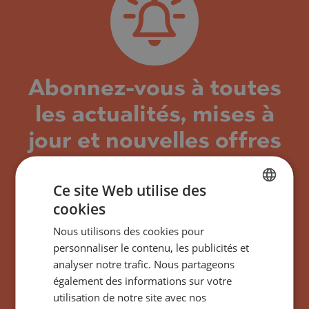
Abonnez-vous à toutes
les actualités, mises à
jour et nouvelles offres
concernant le
Ce site Web utilise des
bâtiment/complexe
cookies
BULGARIAN
J’Adore Secret Garden
Nous utilisons des cookies pour
ENGLISH
Sunny Beach, Bulgarie
personnaliser le contenu, les publicités et
RUSSIAN
analyser notre trafic. Nous partageons
également des informations sur votre
GERMAN
utilisation de notre site avec nos
FRENCH