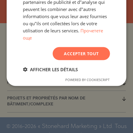
partenaires de publicité et d"analyse qui
S`ABONNER
POLISH
peuvent les combiner avec d"autres
informations que vous leur avez fournies
ROMANIAN
ou qu"ils ont collectées lors de votre
SERBIAN
utilisation de leurs services.
Прочетете
PROJETS ET PROPRIÉTÉS PAR PAYS
още
CZECH
PROJETS ET PROPRIÉTÉS PAR COLONIE
ACCEPTER TOUT
PROJETS ET PROPRIÉTÉS PAR TYPE DE PROPRIÉTÉ
AFFICHER LES DÉTAILS
POWERED BY COOKIESCRIPT
PROJETS ET PROPRIÉTÉS PAR RÉGION
PROJETS ET PROPRIÉTÉS PAR NOM DE
BÂTIMENT/COMPLEXE
© 2016-2026 « Stonehard Marketing » Ltd. Tous