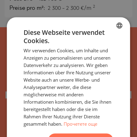
2
Preise pro m²:
2 300 - 2 300 €/m
Diese Webseite verwendet
Cookies.
BULGARIAN
Wir verwenden Cookies, um Inhalte und
ENGLISH
Anzeigen zu personalisieren und unseren
RUSSIAN
Datenverkehr zu analysieren. Wir geben
Informationen über Ihre Nutzung unserer
GERMAN
Website auch an unsere Werbe- und
Abonnieren Sie alle
FRENCH
Analysepartner weiter, die diese
POLISH
Neuigkeiten, Updates und
möglicherweise mit anderen
Informationen kombinieren, die Sie ihnen
ROMANIAN
neuen Angebote
bereitgestellt haben oder die sie im
SERBIAN
Rahmen Ihrer Nutzung ihrer Dienste
bezüglich des
gesammelt haben.
Прочетете още
CZECH
Gebäudes/Komplexes