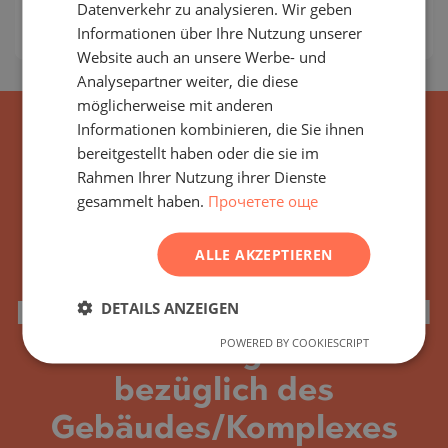
Datenverkehr zu analysieren. Wir geben
2
Preis:
104 718
€ /// 1 550 €/m
Informationen über Ihre Nutzung unserer
GERMAN
Website auch an unsere Werbe- und
FRENCH
Analysepartner weiter, die diese
POLISH
möglicherweise mit anderen
Informationen kombinieren, die Sie ihnen
ROMANIAN
bereitgestellt haben oder die sie im
SERBIAN
Rahmen Ihrer Nutzung ihrer Dienste
gesammelt haben.
Прочетете още
CZECH
ALLE AKZEPTIEREN
Abonnieren Sie alle
DETAILS ANZEIGEN
Neuigkeiten, Updates und
POWERED BY COOKIESCRIPT
neuen Angebote
bezüglich des
Gebäudes/Komplexes