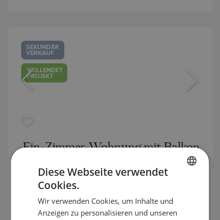
SEKUNDÄR
VERKAUF
VOLLENDET
PROJEKT
Ein-Zimmer-Wohnung mit Balkon
im englischen Hofstil in Bansko, nur
Diese Webseite verwendet
wenige Meter vom Skilift entfernt
Cookies.
BULGARIAN
BANSKO / BLAGOEVGRAD / BULGARIEN
Wir verwenden Cookies, um Inhalte und
ENGLISH
KARTE
Anzeigen zu personalisieren und unseren
2
Bereich:
67.56 m
RUSSIAN