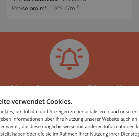
SA
2
Preise pro m²:
1 922 €/m
NA)
RETS
NA)
O
RETS
PELIN
TE
PELIN
O
en Newsletter, um über die 
nlichen Eigenschaften infor
ite verwendet Cookies.
okies, um Inhalte und Anzeigen zu personalisieren und unseren
unternehmen der LUXIMMO GROUP, spezialisiert au
 geben Informationen über Ihre Nutzung unserer Website auch an
SHTE
ten etablierter Bauträger. Täglich erweitern wir 
er weiter, die diese möglicherweise mit anderen Informationen k
Suchkriterien entsprechen könnten. Daher empfehl
estellt haben oder die sie im Rahmen Ihrer Nutzung ihrer Dienst
VO