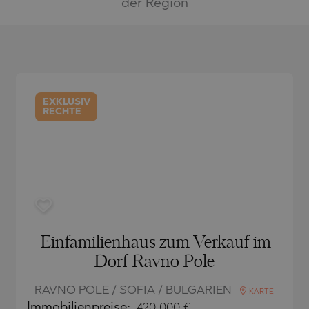
CH
BLO
CH
der Region
AMIAS
MENCA
ANTINE AND ELENA
HONI
A
ANTINE AND ELENA
TA
ANDS
EXKLUSIV
RECHTE
S
IROS
A
S
A
Einfamilienhaus zum Verkauf im
Dorf Ravno Pole
RAVNO POLE / SOFIA / BULGARIEN
SA
KARTE
Immobilienpreise
:
420 000
€