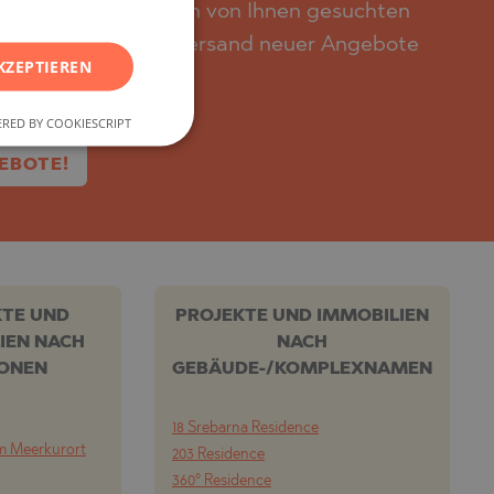
igenschaften wie den von Ihnen gesuchten
GERMAN
e Kriterien für den Versand neuer Angebote
FRENCH
KZEPTIEREN
POLISH
RED BY COOKIESCRIPT
ROMANIAN
SERBIAN
EBOTE!
CZECH
KTE UND
PROJEKTE UND IMMOBILIEN
IEN NACH
NACH
IONEN
GEBÄUDE-/KOMPLEXNAMEN
18 Srebarna Residence
m Meerkurort
203 Residence
360° Residence