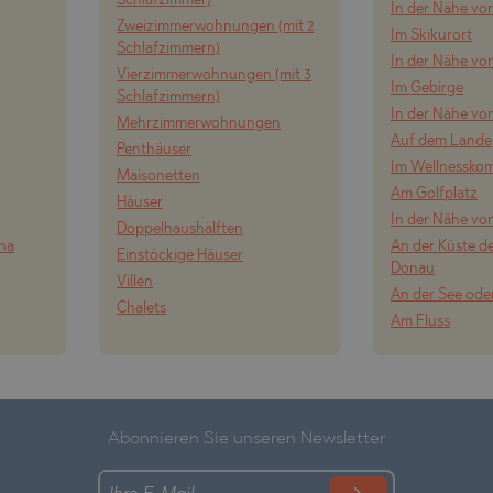
Schlafzimmer)
In der Nähe v
Zweizimmerwohnungen (mit 2
Im Skikurort
Schlafzimmern)
In der Nähe vo
Vierzimmerwohnungen (mit 3
Im Gebirge
Schlafzimmern)
In der Nähe vo
Mehrzimmerwohnungen
Auf dem Lande
Penthäuser
Im Wellnessko
Maisonetten
Am Golfplatz
Häuser
In der Nähe vo
Doppelhaushälften
ena
An der Küste de
Einstöckige Häuser
Donau
Villen
An der See ode
Chalets
Am Fluss
Abonnieren Sie unseren Newsletter