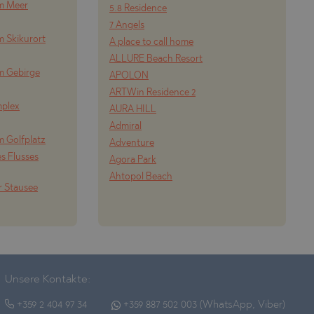
om Meer
5.8 Residence
7 Angels
m Skikurort
A place to call home
ALLURE Beach Resort
m Gebirge
APOLON
ARTWin Residence 2
mplex
AURA HILL
Admiral
m Golfplatz
Adventure
s Flusses
Agora Park
Ahtopol Beach
r Stausee
Unsere Kontakte:
+359 2 404 97 34
+359 887 502 003 (WhatsApp, Viber)