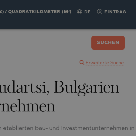
€)
/
QUADRATKILOMETER (M²)
DE
EINTRAG
SUCHEN
Erweiterte Suche
dartsi, Bulgarien
rnehmen
n etablierten Bau- und Investmentunternehmen in