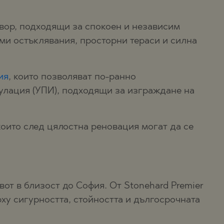
вор, подходящи за спокоен и независим
еми остъклявания, просторни тераси и силна
ия
, които позволяват по-ранно
улация (УПИ), подходящи за изграждане на
които след цялостна реновация могат да се
вот в близост до София. От Stonehard Premier
ху сигурността, стойността и дългосрочната