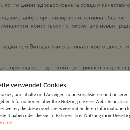
, които ценят здравословната среда и качеството
ещане с добре организирана и активна общност. 
ионалисти, които търсят спокойствие извън град
гледки към Витоша или равнината, което допълни
да – природен ресурс, който допринася за дългос
ложки потенциал.
ite verwendet Cookies.
в Рударци и инвестицион
okies, um Inhalte und Anzeigen zu personalisieren und unseren
 geben Informationen über Ihre Nutzung unserer Website auch an
 решение, базирано на ясно измерими предимства:
er weiter, die diese möglicherweise mit anderen Informationen k
estellt haben oder die sie im Rahmen Ihrer Nutzung ihrer Dienst
ючови пътни артерии
е още
а „Люлин“ и основните пътни артерии прави локац