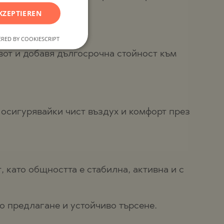
FRENCH
KZEPTIEREN
POLISH
RED BY COOKIESCRIPT
ROMANIAN
от и добавя дългосрочна стойност към
SERBIAN
CZECH
осигурявайки чист въздух и комфорт през
 като общността е стабилна, активна и с
о предлагане и устойчиво търсене.