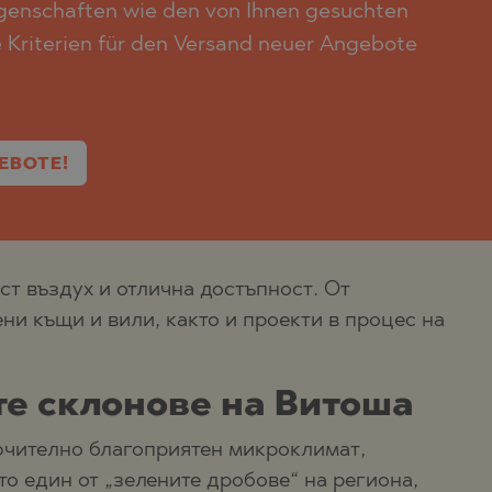
igenschaften wie den von Ihnen gesuchten
e Kriterien für den Versand neuer Angebote
EBOTE!
ст въздух и отлична достъпност. От
ни къщи и вили, както и проекти в процес на
те склонове на Витоша
лючително благоприятен микроклимат,
о един от „зелените дробове“ на региона,