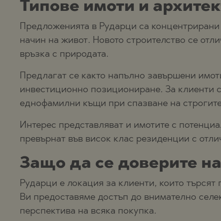
Типове имоти и архите
Предложенията в Рударци са концентрирани 
начин на живот. Новото строителство се отли
връзка с природата.
Предлагат се както напълно завършени имоти
инвестиционно позициониране. За клиенти с
еднофамилни къщи при спазване на строгите
Интерес представляват и имотите с потенциа
превърнат във висок клас резиденции с отли
Защо да се доверите на
Рударци е локация за клиенти, които търсят 
Ви предоставяме достъп до внимателно селек
перспектива на всяка покупка.