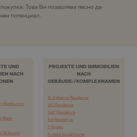
покупка. Това Ви позволява лесно да
нен потенциал.
KTE UND
PROJEKTE UND IMMOBILIEN
IEN NACH
NACH
IONEN
GEBÄUDE-/KOMPLEXNAMEN
18 Srebarna Residence
m Meerkurort
203 Residence
360° Residence
om Meer
5.8 Residence
7 Angels
m Skikurort
A place to call home