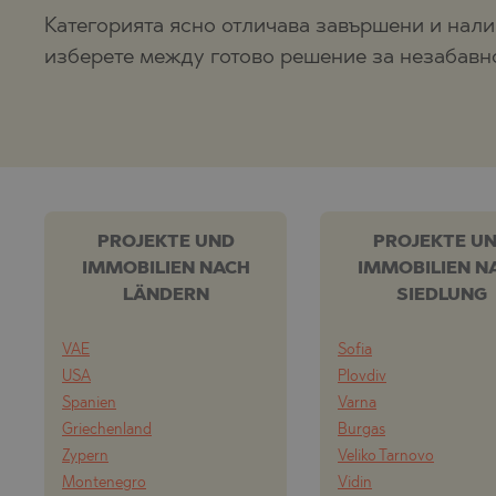
Категорията ясно отличава завършени и нали
изберете между готово решение за незабавн
PROJEKTE UND
PROJEKTE U
IMMOBILIEN NACH
IMMOBILIEN N
LÄNDERN
SIEDLUNG
VAE
Sofia
USA
Plovdiv
Spanien
Varna
Griechenland
Burgas
Zypern
Veliko Tarnovo
Montenegro
Vidin