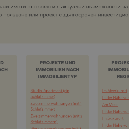
чни имоти от проекти с актуални възможности за 
о ползване или проект с дългосрочен инвестицио
ND
PROJEKTE UND
PROJE
ACH
IMMOBILIEN NACH
IMMOBIL
IMMOBILIENTYP
REG
Studio-Apartment (ein
Im Meerkurort
Schlafzimmer)
In der Nähe vo
Zweizimmerwohnungen (mit 1
Am Meer
Schlafzimmer)
In der Nähe v
Zweizimmerwohnungen (mit 2
Im Skikurort
Schlafzimmern)
In der Nähe vo