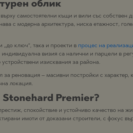
ктурен облик
върху самостоятелни къщи и вили със собствен д
чава с модерна архитектура, ниска етажност, гол
 „до ключ“, така и проекти в
процес на реализац
 индивидуална визия са налични и парцели в рег
 устройствени изисквания за района.
л за реновация – масивни постройки с характер, 
чна локация.
 Stonehard Premier?
престиж, спокойствие и устойчиво качество на жи
тирани имоти от доказани строители, с фокус вър