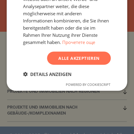
FRENCH
Analysepartner weiter, die diese
ABONNIEREN
POLISH
möglicherweise mit anderen
Informationen kombinieren, die Sie ihnen
ROMANIAN
bereitgestellt haben oder die sie im
SERBIAN
Rahmen Ihrer Nutzung ihrer Dienste
gesammelt haben.
Прочетете още
CZECH
PROJEKTE UND IMMOBILIEN NACH LÄNDERN
ALLE AKZEPTIEREN
PROJEKTE UND IMMOBILIEN NACH SIEDLUNG
DETAILS ANZEIGEN
PROJEKTE UND IMMOBILIEN NACH IMMOBILIENTYP
POWERED BY COOKIESCRIPT
PROJEKTE UND IMMOBILIEN NACH REGIONEN
PROJEKTE UND IMMOBILIEN NACH
GEBÄUDE-/KOMPLEXNAMEN