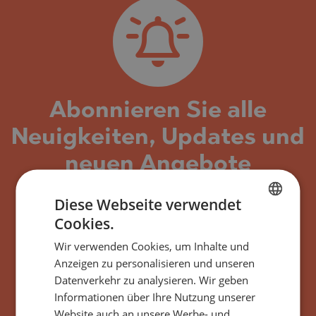
Abonnieren Sie alle
Neuigkeiten, Updates und
neuen Angebote
bezüglich des
Diese Webseite verwendet
Gebäudes/Komplexes
Cookies.
BULGARIAN
Serenity Six Aheloy,
Wir verwenden Cookies, um Inhalte und
ENGLISH
Anzeigen zu personalisieren und unseren
Bulgarien
RUSSIAN
Datenverkehr zu analysieren. Wir geben
Informationen über Ihre Nutzung unserer
GERMAN
Website auch an unsere Werbe- und