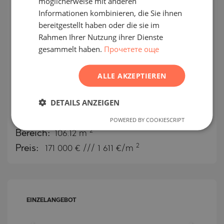
möglicherweise mit anderen
Informationen kombinieren, die Sie ihnen
ROMANIAN
bereitgestellt haben oder die sie im
SERBIAN
Rahmen Ihrer Nutzung ihrer Dienste
gesammelt haben.
Прочетете още
CZECH
Zwei-Zimmer-Wohnung in einem
ALLE AKZEPTIEREN
Neubau, 500 m vom Strand
Harmanite in Sozopol entfernt.
DETAILS ANZEIGEN
POWERED BY COOKIESCRIPT
SOZOPOL / BURGAS / BULGARIEN
KARTE
2
Bereich:
106.12 m
2
Preis:
171 000
€ /// 1 611 €/m
EINZELANGEBOT