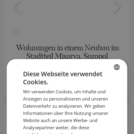
Wohnungen in einem Neubau im
Stadtteil Misarya, Sozopol
SOZOPOL / BURGAS / BULGARIEN
KARTE
Diese Webseite verwendet
:
98 000
-
171 000
€
Cookies.
BULGARIAN
2
Preise pro m²:
1 599 - 2 254 €/m
Wir verwenden Cookies, um Inhalte und
ENGLISH
Anzeigen zu personalisieren und unseren
RUSSIAN
Datenverkehr zu analysieren. Wir geben
Informationen über Ihre Nutzung unserer
GERMAN
EINZELANGEBOT
Website auch an unsere Werbe- und
FRENCH
Analysepartner weiter, die diese
POLISH