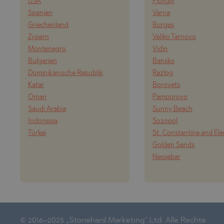
USA
Plovdiv
POMORIE
PANAGYURI
Spanien
Varna
PRIMORSK
PANCHARE
Griechenland
Burgas
Zypern
Veliko Tarnovo
RAVNO POL
POMORIE
Montenegro
Vidin
RUDARTSI
PRIMORSK
Bulgarien
Bansko
Dominikanische Republik
Razlog
TSAREVO
SHKORPILO
Katar
Borovets
VELINGRAD
SINEMORE
Oman
Pamporovo
Saudi Arabia
Sunny Beach
VLADAYA
TOPOLA
Indonesia
Sozopol
TSAR SIME
Türkei
St. Constantine and El
Golden Sands
TSAREVO
Nessebar
VLADAYA
YAGODOVO
© 2016–2025 „Stonehard Marketing“ Ltd. Alle Rechte