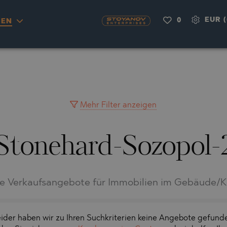
EUR (
0
IEN
OU
NAS
H
A
RKYRA)
CITY
A
VILLAGE
MINGO
AYUH
Mehr Filter anzeigen
Stonehard-Sozopol-
LIA
AIMAH
RNOVO
IA
UWAIN
A
FRINIOU
R DEL SEGURA
le Verkaufsangebote für Immobilien im Gebäude/
RASNA
O
TA
O
ider haben wir zu Ihren Suchkriterien keine Angebote gefund