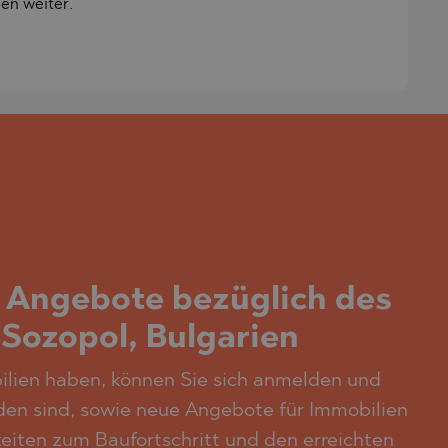
en weiter.
n Angebote bezüglich des
Sozopol, Bulgarien
bilien haben, können Sie sich anmelden und
nden sind, sowie neue Angebote für Immobilien
eiten zum Baufortschritt und den erreichten