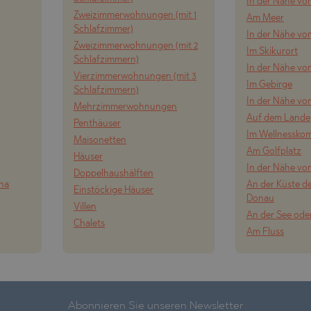
In der Nähe vo
SHTE
Zweizimmerwohnungen (mit 1
Am Meer
Schlafzimmer)
O
VO
In der Nähe v
Zweizimmerwohnungen (mit 2
Im Skikurort
E
Schlafzimmern)
In der Nähe vo
Vierzimmerwohnungen (mit 3
O
Im Gebirge
Schlafzimmern)
In der Nähe vo
Mehrzimmerwohnungen
VTSI
Auf dem Lande
Penthäuser
TS
Im Wellnessko
Maisonetten
Am Golfplatz
Häuser
In der Nähe vo
Doppelhaushälften
ONOVO
ena
An der Küste de
Einstöckige Häuser
Donau
Villen
An der See ode
Chalets
Am Fluss
Abonnieren Sie unseren Newsletter