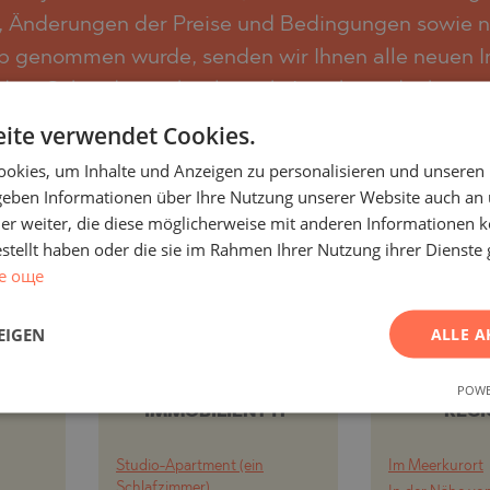
SA
 Änderungen der Preise und Bedingungen sowie ne
NA)
b genommen wurde, senden wir Ihnen alle neuen Im
RETS
NA)
 dem Sekundärmarkt als auch Angebote direkt vom
sich jederzeit ganz einfach abmelden, wenn Sie di
O
RETS
ite verwendet Cookies.
PELIN
TE
okies, um Inhalte und Anzeigen zu personalisieren und unseren
 geben Informationen über Ihre Nutzung unserer Website auch an
PELIN
ABONNIEREN
er weiter, die diese möglicherweise mit anderen Informationen k
estellt haben oder die sie im Rahmen Ihrer Nutzung ihrer Dienst
е още
O
EIGEN
ALLE A
ND
PROJEKTE UND
PROJE
ACH
IMMOBILIEN NACH
IMMOBIL
POWE
IMMOBILIENTYP
REG
SHTE
Studio-Apartment (ein
Im Meerkurort
VO
Schlafzimmer)