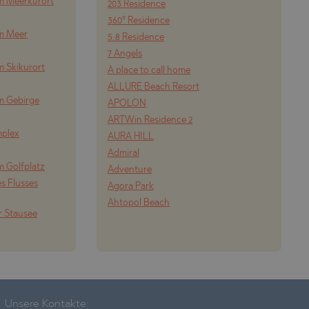
m Meerkurort
203 Residence
360° Residence
om Meer
5.8 Residence
7 Angels
m Skikurort
A place to call home
ALLURE Beach Resort
m Gebirge
APOLON
ARTWin Residence 2
mplex
AURA HILL
Admiral
m Golfplatz
Adventure
s Flusses
Agora Park
Ahtopol Beach
r Stausee
Unsere Kontakte: