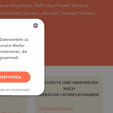
ue Angebote. Falls das Projekt bereits
mobilien daraus, die zum Verkauf stehen,
 Bauträger.
es wünschen.
 Datenverkehr zu
BULGARIAN
 unsere Werbe-
ENGLISH
ombinieren, die
RUSSIAN
e gesammelt
GERMAN
FRENCH
KZEPTIEREN
POLISH
KTE UND
PROJEKTE UND IMMOBILIEN
IEN NACH
NACH
RED BY COOKIESCRIPT
ROMANIAN
IONEN
GEBÄUDE-/KOMPLEXNAMEN
SERBIAN
CZECH
18 Srebarna Residence