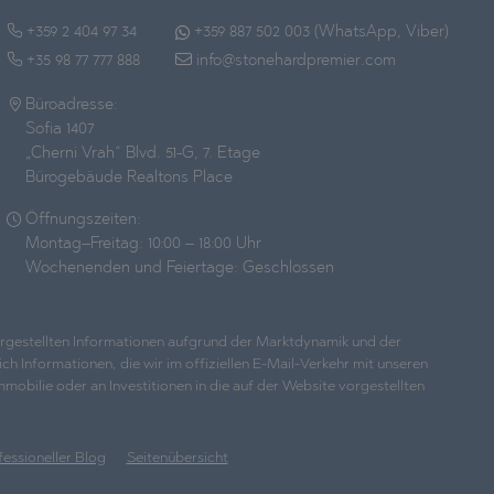
+359 2 404 97 34
+359 887 502 003 (WhatsApp, Viber)
+35 98 77 777 888
info@stonehardpremier.com
Büroadresse:
Sofia 1407
„Cherni Vrah“ Blvd. 51-G, 7. Etage
Bürogebäude Realtons Place
Öffnungszeiten:
Montag–Freitag: 10:00 – 18:00 Uhr
Wochenenden und Feiertage: Geschlossen
dargestellten Informationen aufgrund der Marktdynamik und der
h Informationen, die wir im offiziellen E-Mail-Verkehr mit unseren
bilie oder an Investitionen in die auf der Website vorgestellten
fessioneller Blog
Seitenübersicht