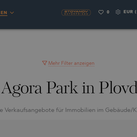
EUR (
0
IEN
OU
NAS
H
A
RKYRA)
CITY
A
VILLAGE
MINGO
AYUH
Mehr Filter anzeigen
 Agora Park in Plovd
LIA
AIMAH
RNOVO
IA
UWAIN
A
FRINIOU
R DEL SEGURA
le Verkaufsangebote für Immobilien im Gebäude/
RASNA
O
TA
O