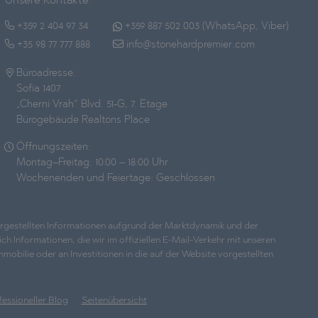
Unsere Kontakte:
+359 2 404 97 34
+359 887 502 003 (WhatsApp, Viber)
+35 98 77 777 888
info@stonehardpremier.com
Büroadresse:
Sofia 1407
„Cherni Vrah“ Blvd. 51-G, 7. Etage
Bürogebäude Realtons Place
Öffnungszeiten:
Montag–Freitag: 10:00 – 18:00 Uhr
Wochenenden und Feiertage: Geschlossen
dargestellten Informationen aufgrund der Marktdynamik und der
h Informationen, die wir im offiziellen E-Mail-Verkehr mit unseren
bilie oder an Investitionen in die auf der Website vorgestellten
fessioneller Blog
Seitenübersicht