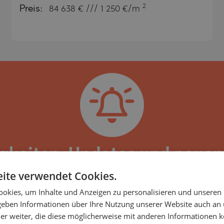
SA
2
Preis:
84 638
€ /// 1 250 €/m
NA)
RETS
NA)
O
RETS
PELIN
TE
PELIN
O
igkeiten, Updates und neue
omplexes Agora Park Plovdiv
ite verwendet Cookies.
okies, um Inhalte und Anzeigen zu personalisieren und unseren
ark und den darin befindlichen Immobilien haben, k
SHTE
 geben Informationen über Ihre Nutzung unserer Website auch an
er E-Mail erhalten, die damit verbunden sind, so
er weiter, die diese möglicherweise mit anderen Informationen k
VO