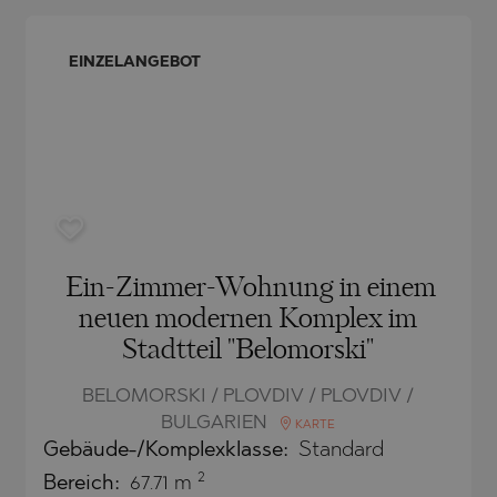
CH
BLO
CH
AMIAS
MENCA
EINZELANGEBOT
ANTINE AND ELENA
HONI
A
ANTINE AND ELENA
TA
ANDS
S
IROS
A
S
A
Ein-Zimmer-Wohnung in einem
neuen modernen Komplex im
Stadtteil "Belomorski"
BELOMORSKI / PLOVDIV / PLOVDIV /
BULGARIEN
KARTE
Gebäude-/Komplexklasse:
Standard
SA
2
Bereich:
67.71 m