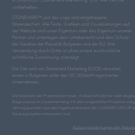
© 2016–2025 „Stonehard Marketing“ Ltd. Alle Rechte
vorbehalten.
STONEHARD™ und das Logo sind eingetragene
Warenzeichen. Alle Texte, Grafiken und Visualisierungen auf
der Website sind unser Eigentum oder das Eigentum unserer
Partner und unterliegen dem Urheberrecht und dem Schutz
der Gesetze der Republik Bulgarien und der EU. Ihre
Verwendung durch Dritte ist ohne unsere ausdrückliche
schriftliche Zustimmung untersagt.
Die Site wird von Stonehard Marketing EOOD verwaltet,
einem in Bulgarien unter der UIC 131254299 registrierten
Unternehmen.
Die Site dient der Präsentation neuer, im Bau befindlicher oder abg
Bauprozesse im Zusammenhang mit den vorgestellten Projekten möglicher
Vertragspartnern aus dem Agenturnetzwerk der LUXIMMO GROUP erhalten
Neubauprojekte interessiert sind.
Nutzungsbedingungen der Websit