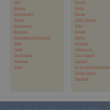
USA
Plovdiv
Spanien
Varna
Griechenland
Burgas
Zypern
Veliko Tarnovo
Montenegro
Vidin
Bulgarien
Bansko
Dominikanische Republik
Razlog
Katar
Borovets
Oman
Pamporovo
Saudi Arabia
Sunny Beach
Indonesia
Sozopol
Türkei
St. Constantine and El
Golden Sands
Nessebar