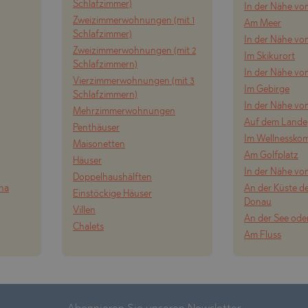
Schlafzimmer)
In der Nähe vo
Zweizimmerwohnungen (mit 1
Am Meer
Schlafzimmer)
In der Nähe v
Zweizimmerwohnungen (mit 2
Im Skikurort
Schlafzimmern)
In der Nähe vo
Vierzimmerwohnungen (mit 3
Im Gebirge
Schlafzimmern)
In der Nähe vo
Mehrzimmerwohnungen
Auf dem Lande
Penthäuser
Im Wellnessko
Maisonetten
Am Golfplatz
Häuser
In der Nähe vo
Doppelhaushälften
ena
An der Küste de
Einstöckige Häuser
Donau
Villen
An der See ode
Chalets
Am Fluss