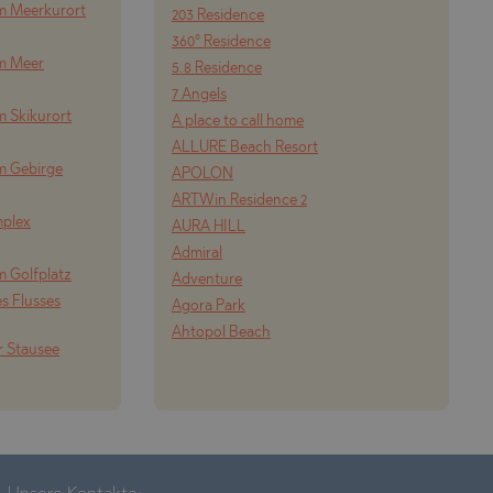
m Meerkurort
203 Residence
360° Residence
om Meer
5.8 Residence
7 Angels
m Skikurort
A place to call home
ALLURE Beach Resort
m Gebirge
APOLON
ARTWin Residence 2
mplex
AURA HILL
Admiral
m Golfplatz
Adventure
s Flusses
Agora Park
Ahtopol Beach
r Stausee