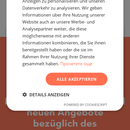
Anzeigen zu personalisieren und unseren
Gebäudeklasse:
Standard
RUSSIAN
Datenverkehr zu analysieren. Wir geben
:
66 751
-
157 122
€
Informationen über Ihre Nutzung unserer
GERMAN
2
Preise pro m²:
1 090 - 1 290 €/m
Website auch an unsere Werbe- und
FRENCH
Analysepartner weiter, die diese
POLISH
möglicherweise mit anderen
Informationen kombinieren, die Sie ihnen
ROMANIAN
bereitgestellt haben oder die sie im
SERBIAN
Rahmen Ihrer Nutzung ihrer Dienste
gesammelt haben.
Прочетете още
CZECH
ALLE AKZEPTIEREN
Abonnieren Sie alle
DETAILS ANZEIGEN
Neuigkeiten, Updates und
POWERED BY COOKIESCRIPT
neuen Angebote
bezüglich des