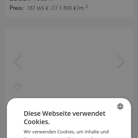
2
Preis:
137 165
€ /// 1 390 €/m
Wohnungen in einer neuen
Wohnanlage im Stadtteil "Gagarin"
Diese Webseite verwendet
Cookies.
BULGARIAN
GAGARIN / PLOVDIV / PLOVDIV / BULGARIEN
Wir verwenden Cookies, um Inhalte und
ENGLISH
KARTE