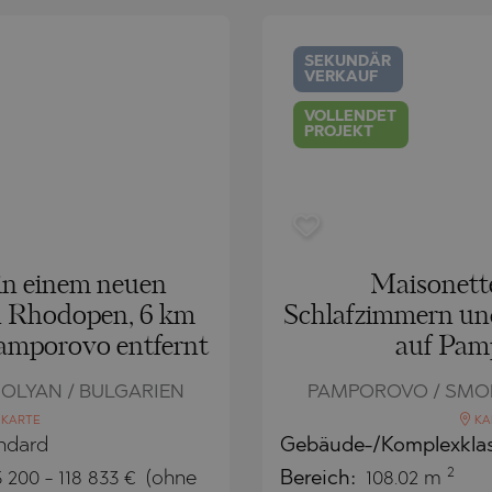
CH
BLO
CH
AMIAS
MENCA
SEKUNDÄR
VERKAUF
ANTINE AND ELENA
HONI
A
ANTINE AND ELENA
TA
ANDS
VOLLENDET
PROJEKT
S
IROS
A
S
A
in einem neuen
Maisonette
n Rhodopen, 6 km
Schlafzimmern un
amporovo entfernt
auf Pam
OLYAN / BULGARIEN
PAMPOROVO / SMOL
KARTE
KA
ndard
Gebäude-/Komplexkla
SA
2
5 200
-
118 833
€
(ohne
Bereich:
108.02 m