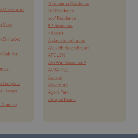
18 Srebarna Residence
m Meerkurort
203 Residence
360° Residence
om Meer
5.8 Residence
7 Angels
m Skikurort
A place to call home
ALLURE Beach Resort
m Gebirge
APOLON
ARTWin Residence 2
mplex
AURA HILL
Admiral
m Golfplatz
Adventure
s Flusses
Agora Park
Ahtopol Beach
r Stausee