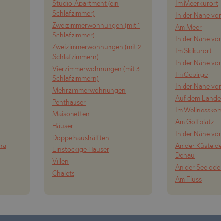
Studio-Apartment (ein
Im Meerkurort
Schlafzimmer)
In der Nähe vo
Zweizimmerwohnungen (mit 1
Am Meer
Schlafzimmer)
In der Nähe v
Zweizimmerwohnungen (mit 2
Im Skikurort
Schlafzimmern)
In der Nähe vo
Vierzimmerwohnungen (mit 3
Im Gebirge
Schlafzimmern)
In der Nähe vo
Mehrzimmerwohnungen
Auf dem Lande
Penthäuser
Im Wellnessko
Maisonetten
Am Golfplatz
Häuser
In der Nähe vo
Doppelhaushälften
ena
An der Küste de
Einstöckige Häuser
Donau
Villen
An der See ode
Chalets
Am Fluss