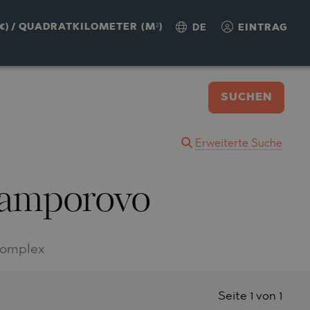
€)
/
QUADRATKILOMETER (M²)
DE
EINTRAG
SUCHEN
Erweiterte Suche
 Pamporovo
Komplex
Seite 1 von 1