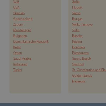
VAE
Sofia
USA
Plovdiv
Spanien
Varna
Griechenland
Burgas
Zypern
Veliko Tarnovo
Montenegro
Vidin
Bulgarien
Bansko
Dominikanische Republik
Razlog
Katar
Borovets
Oman
Pamporovo
Saudi Arabia
Sunny Beach
Indonesia
Sozopol
Türkei
St. Constantine and El
Golden Sands
Nessebar