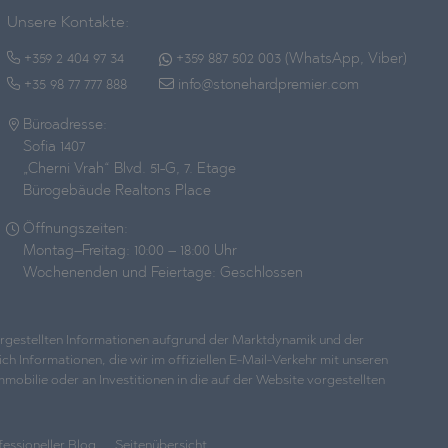
Unsere Kontakte:
+359 2 404 97 34
+359 887 502 003 (WhatsApp, Viber)
+35 98 77 777 888
info@stonehardpremier.com
Büroadresse:
Sofia 1407
„Cherni Vrah“ Blvd. 51-G, 7. Etage
Bürogebäude Realtons Place
Öffnungszeiten:
Montag–Freitag: 10:00 – 18:00 Uhr
Wochenenden und Feiertage: Geschlossen
dargestellten Informationen aufgrund der Marktdynamik und der
h Informationen, die wir im offiziellen E-Mail-Verkehr mit unseren
bilie oder an Investitionen in die auf der Website vorgestellten
fessioneller Blog
Seitenübersicht