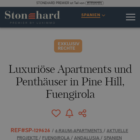
STONEHARD PREMIER ist Teil von
SPEZIFIKATIONEN
BESCHREIBUNG
KARTE
GALERIE
PREISE
ANFRAGE
SPANIEN
16
FOTOS
EXKLUSIV
RECHTE
Luxuriöse Apartments und
Penthäuser in Pine Hill,
Fuengirola
REF#SP-129626
/
4-RAUM-APARTMENTS
/
AKTUELLE
PROJEKTE
/
FUENGIROLA
/
ANDALUSIA
/
SPANIEN