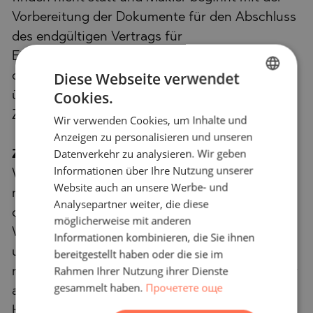
Vorbereitung der Dokumente für den Abschluss
des endgültigen Vertrags für
Eigentumsübertragung. Bitte kontaktieren Sie
Diese Webseite verwendet
den zuständigen Makler für mehr Information
Cookies.
über den Kauf einer Immobilie und
BULGARIAN
Zahlungsarten.
Wir verwenden Cookies, um Inhalte und
ENGLISH
Anzeigen zu personalisieren und unseren
RUSSIAN
Datenverkehr zu analysieren. Wir geben
Zusatzleistungen und Kundendienst
Informationen über Ihre Nutzung unserer
GERMAN
Wir sind ein seriöses Unternehmen und werden
Website auch an unsere Werbe- und
nicht nur während des Kaufs, sondern auch
FRENCH
Analysepartner weiter, die diese
danach bei Ihnen sein und Ihnen auf Ihren
POLISH
möglicherweise mit anderen
Wunsch zusätzliche Dienstleistungen anbieten,
Informationen kombinieren, die Sie ihnen
ROMANIAN
um die neu gekaufte Immobilie vollständig und
bereitgestellt haben oder die sie im
SERBIAN
Rahmen Ihrer Nutzung ihrer Dienste
nahtlos zu nutzen. Die Dienstleistungen, die wir
gesammelt haben.
Прочетете още
CZECH
anbieten können, umfassen die Erlangung einer
Hypothekengenehmigung, eine Versicherung