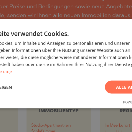
SA
er Preise und Bedingungen sowie neue Angebote. 
NA)
 senden wir Ihnen alle neuen Immobilien daraus,
RETS
NA)
undärmarkt als auch Angebote direkt vom Bauträ
ite verwendet Cookies.
sich jederzeit ganz einfach abmelden, wenn Sie di
O
RETS
okies, um Inhalte und Anzeigen zu personalisieren und unseren
PELIN
TE
 geben Informationen über Ihre Nutzung unserer Website auch an
PELIN
er weiter, die diese möglicherweise mit anderen Informationen k
ABONNIEREN
estellt haben oder die sie im Rahmen Ihrer Nutzung ihrer Dienst
е още
O
EIGEN
ALLE A
ND
PROJEKTE UND
PROJE
POWE
ACH
IMMOBILIEN NACH
IMMOBIL
IMMOBILIENTYP
REG
SHTE
Studio-Apartment (ein
Im Meerkurort
VO
Schlafzimmer)