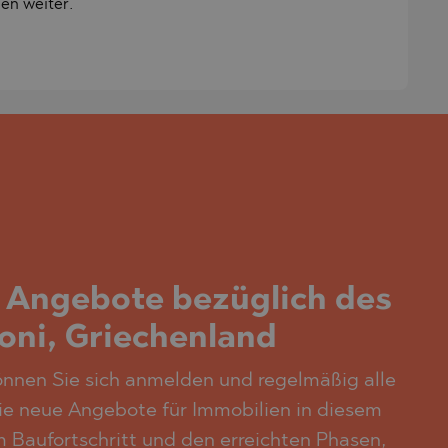
en weiter.
n Angebote bezüglich des
ni, Griechenland
önnen Sie sich anmelden und regelmäßig alle
wie neue Angebote für Immobilien in diesem
 Baufortschritt und den erreichten Phasen,