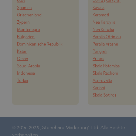
USA
Corfu (Kerkyra)
POMORIE
PANAGYURI
Spanien
Kavala
PRIMORSK
PANCHARE
Griechenland
Keramoti
Zypern
Nea Kardylia
RAVNO POL
POMORIE
Montenegro
Nea Kerdilia
RUDARTSI
PRIMORSK
Bulgarien
Paralia Ofriniou
Dominikanische Republik
Paralia Vrasna
TSAREVO
SHKORPILO
Katar
Perigiali
VELINGRAD
SINEMORE
Oman
Prinos
Saudi Arabia
Skala Potamias
VLADAYA
TOPOLA
Indonesia
Skala Rachoni
TSAR SIME
Türkei
Asprovalta
Kariani
TSAREVO
Skala Sotiros
VLADAYA
YAGODOVO
© 2016–2025 „Stonehard Marketing“ Ltd. Alle Rechte
vorbehalten.