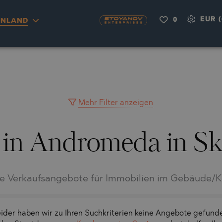
EUR (
0
ENLAND
OU
NAS
H
A
RKYRA)
CITY
A
VILLAGE
MINGO
AYUH
Mehr Filter anzeigen
 in Andromeda in Sk
LIA
AIMAH
RNOVO
IA
UWAIN
A
FRINIOU
R DEL SEGURA
le Verkaufsangebote für Immobilien im Gebäude/
RASNA
O
TA
O
ider haben wir zu Ihren Suchkriterien keine Angebote gefund