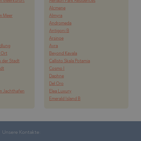
m Meerkurort
Aenaon Park Residences
Alcmene
om Meer
Almyra
Andromeda
Antigoni B
Arsinoe
edlung
Avra
 Ort
Beyond Kavala
 der Stadt
Callisto Skala Potamia
adt
Cosmo I
Daphne
Del Oro
m Jachthafen
Elea Luxury
Emerald Island B
Unsere Kontakte: