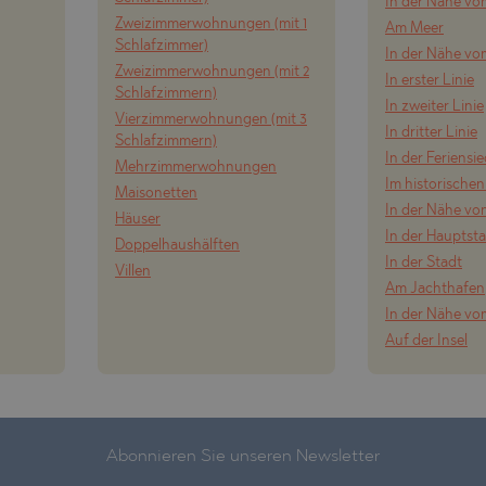
In der Nähe vo
SHTE
Zweizimmerwohnungen (mit 1
Am Meer
Schlafzimmer)
O
VO
In der Nähe v
Zweizimmerwohnungen (mit 2
In erster Linie
E
Schlafzimmern)
In zweiter Linie
Vierzimmerwohnungen (mit 3
O
In dritter Linie
Schlafzimmern)
In der Feriensi
Mehrzimmerwohnungen
VTSI
Im historischen
Maisonetten
TS
In der Nähe von
Häuser
In der Hauptst
Doppelhaushälften
In der Stadt
Villen
ONOVO
Am Jachthafen
In der Nähe vo
Auf der Insel
Abonnieren Sie unseren Newsletter