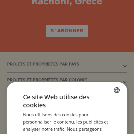
Rachoni, Grèce
S`ABONNER
PROJETS ET PROPRIÉTÉS PAR PAYS
PROJETS ET PROPRIÉTÉS PAR COLONIE
Ce site Web utilise des
PROJETS ET PROPRIÉTÉS PAR TYPE DE PROPRIÉTÉ
cookies
BULGARIAN
PROJETS ET PROPRIÉTÉS PAR RÉGION
Nous utilisons des cookies pour
ENGLISH
personnaliser le contenu, les publicités et
RUSSIAN
analyser notre trafic. Nous partageons
PROJETS ET PROPRIÉTÉS PAR NOM DE
BÂTIMENT/COMPLEXE