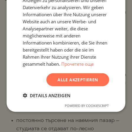
Anzeigen zu personalisieren und unseren
RUSSIAN
Datenverkehr zu analysieren. Wir geben
по-нисък бюджет за покупка – позволява
Informationen über Ihre Nutzung unserer
GERMAN
по-достъпно финансиране, по-малко
Website auch an unsere Werbe- und
FRENCH
Analysepartner weiter, die diese
самоучастие и по-нисък кредитен риск,
POLISH
möglicherweise mit anderen
което прави имота подходящ както за
Informationen kombinieren, die Sie ihnen
ROMANIAN
първа инвестиция, така и за по-
bereitgestellt haben oder die sie im
консервативна финансова стратегия;
SERBIAN
Rahmen Ihrer Nutzung ihrer Dienste
gesammelt haben.
Прочетете още
CZECH
минимални разходи за поддръжка –
ограничената площ значително намалява
ALLE AKZEPTIEREN
сметките за отопление, електроенергия и
вода, както и годишните данъци и такси,
DETAILS ANZEIGEN
което оптимизира дългосрочните
POWERED BY COOKIESCRIPT
разходи;
постоянно търсене на наемния пазар –
студиата се отдават по-лесно