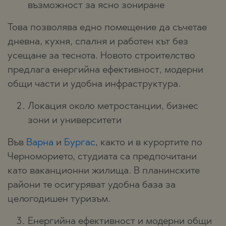
възможност за ясно зониране
Това позволява едно помещение да съчетае
дневна, кухня, спалня и работен кът без
усещане за теснота. Новото строителство
предлага енергийна ефективност, модерни
общи части и удобна инфраструктура.
Локация около метростанции, бизнес
зони и университети
Във
Варна
и
Бургас
, както и в курортите по
Черноморието, студиата са предпочитани
като ваканционни жилища. В планинските
райони те осигуряват удобна база за
целогодишен туризъм.
Енергийна ефективност и модерни общи