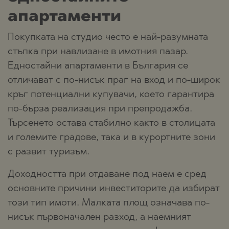
апартаменти
Покупката на студио често е най-разумната
стъпка при навлизане в имотния пазар.
Едностайни апартаменти в България се
отличават с по-нисък праг на вход и по-широк
кръг потенциални купувачи, което гарантира
по-бърза реализация при препродажба.
Търсенето остава стабилно както в столицата
и големите градове, така и в курортните зони
с развит туризъм.
Доходността при отдаване под наем е сред
основните причини инвеститорите да избират
този тип имоти. Малката площ означава по-
нисък първоначален разход, а наемният