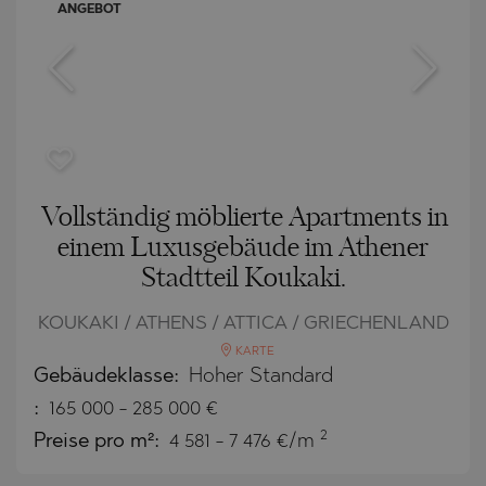
ANGEBOT
Vollständig möblierte Apartments in
einem Luxusgebäude im Athener
Stadtteil Koukaki.
KOUKAKI / ATHENS / ATTICA / GRIECHENLAND
KARTE
Gebäudeklasse:
Hoher Standard
:
165 000
-
285 000
€
2
Preise pro m²:
4 581 - 7 476 €/m