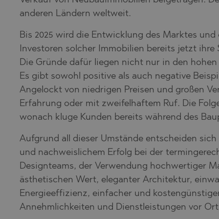
Verkauf von Neubauimmobilien beigetragen. Der A
POMORIE
PANAGYURI
anderen Ländern weltweit.
PRIMORSK
PANCHARE
Bis 2025 wird die Entwicklung des Marktes und 
RAVNO POL
POMORIE
Investoren solcher Immobilien bereits jetzt i
RUDARTSI
PRIMORSK
Die Gründe dafür liegen nicht nur in den hohen
Es gibt sowohl positive als auch negative Beisp
TSAREVO
SHKORPILO
Angelockt von niedrigen Preisen und großen Ve
VELINGRAD
SINEMORE
Erfahrung oder mit zweifelhaftem Ruf. Die Folg
VLADAYA
TOPOLA
wonach kluge Kunden bereits während des Baupr
TSAR SIME
Aufgrund all dieser Umstände entscheiden sic
TSAREVO
und nachweislichem Erfolg bei der termingerec
VLADAYA
Designteams, der Verwendung hochwertiger Mat
YAGODOVO
ästhetischen Wert, eleganter Architektur, ei
Energieeffizienz, einfacher und kostengünstige
Annehmlichkeiten und Dienstleistungen vor Ort