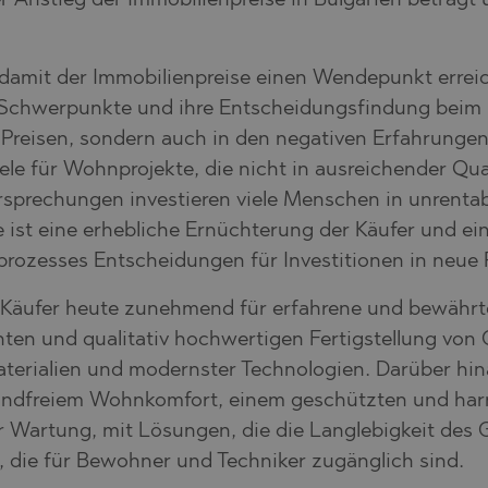
nstieg der Immobilienpreise in Bulgarien beträgt übe
SHTE
O
VO
damit der Immobilienpreise einen Wendepunkt erreic
E
hre Schwerpunkte und ihre Entscheidungsfindung beim
O
 Preisen, sondern auch in den negativen Erfahrungen 
iele für Wohnprojekte, die nicht in ausreichender Qua
VTSI
rsprechungen investieren viele Menschen in unrenta
TS
e ist eine erhebliche Ernüchterung der Käufer und 
ozesses Entscheidungen für Investitionen in neue Pr
ONOVO
h Käufer heute zunehmend für erfahrene und bewähr
hten und qualitativ hochwertigen Fertigstellung von
erialien und modernster Technologien. Darüber hina
nwandfreiem Wohnkomfort, einem geschützten und h
r Wartung, mit Lösungen, die die Langlebigkeit des 
, die für Bewohner und Techniker zugänglich sind.