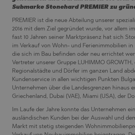
BISTRICA
BELASHTIT
Submarke Stonehard PREMIER zu grün
BYALA (VAR
BOJURETS
PREMIER ist die neue Abteilung unserer spezial
CHERNOMO
BYALA (VAR
2016 mit dem Ziel gegründet wurde, vor allem i
DRAGICHEV
CHERNOMO
fast 10 Jahren seiner Marktpräsenz hat sich S
GARA ELIN 
DOBRINISH
im Verkauf von Wohn- und Ferienimmobilien in
die sich im Bau befinden oder neu errichtet we
GERMAN
GARA ELIN 
Vertreter unserer Gruppe LUHIMMO GROWTH, die
GODECH
KAVARNA
Regionalstädte und Dörfer im ganzen Land abde
GURMAZOV
KAZANLAK
Kundenservice in allen wichtigen Punkten Bulga
LOZEN
KLADNITSA
Unternehmen über die Landesgrenzen hinaus en
Griechenland, Dubai (VAE), Miami (USA), der D
MARKOVO
LOZEN
OBZOR
MANOLE
Im Laufe der Jahre konnte das Unternehmen ein
ausländischen Kunden bei der Auswahl und dem
PANAGYURI
MARKOVO
Markt mit stetig steigenden Wohnimmobilienpre
PANCHARE
OBZOR