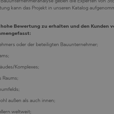
nd Bauunternehmeranalyse geben die Experten von S
tung kann das Projekt in unseren Katalog aufgenom
eine hohe Bewertung zu erhalten und den Kun
mmengefasst:
hmers oder der beteiligten Bauunternehmer;
ams;
bäudes/Komplexes;
es Raums;
numfelds;
ohl außen als auch innen;
llern weltweit;