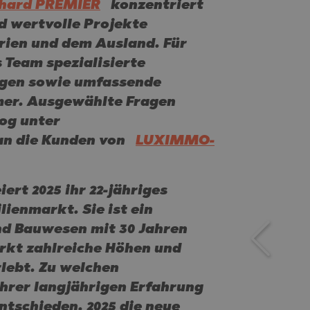
CH
BLO
CH
hard PREMIER
konzentriert
d wertvolle Projekte
AMIAS
MENCA
rien und dem Ausland. Für
ANTINE AND ELENA
HONI
A
ANTINE AND ELENA
s Team spezialisierte
TA
ANDS
ngen sowie umfassende
mer. Ausgewählte Fragen
og unter
S
IROS
an die Kunden von
LUXIMMO-
A
S
A
rt 2025 ihr 22-jähriges
ienmarkt. Sie ist ein
nd Bauwesen mit 30 Jahren
arkt zahlreiche Höhen und
rlebt. Zu welchen
Ihrer langjährigen Erfahrung
SA
tschieden, 2025 die neue