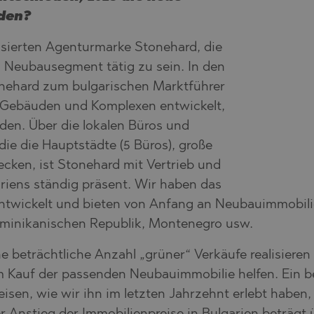
SA
den?
NA)
isierten Agenturmarke Stonehard, die
RETS
NA)
m Neubausegment tätig zu sein. In den
O
RETS
tonehard zum bulgarischen Marktführer
PELIN
TE
 Gebäuden und Komplexen entwickelt,
rden. Über die lokalen Büros und
PELIN
 die Hauptstädte (5 Büros), große
cken, ist Stonehard mit Vertrieb und
O
riens ständig präsent. Wir haben das
twickelt und bieten von Anfang an Neubauimmobilie
ominikanischen Republik, Montenegro usw.
e beträchtliche Anzahl „grüner“ Verkäufe realisiere
 Kauf der passenden Neubauimmobilie helfen. Ein b
SHTE
isen, wie wir ihn im letzten Jahrzehnt erlebt haben
VO