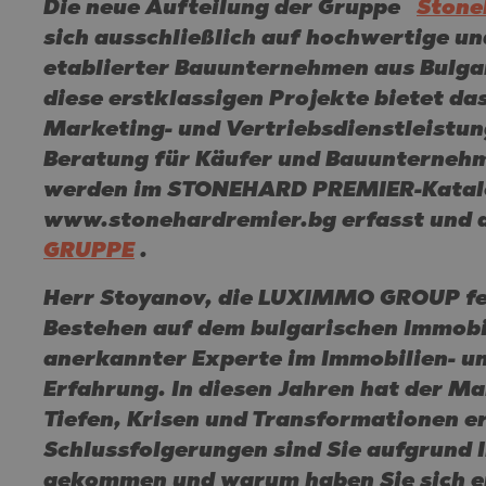
SUNNY BEA
PRINOS
MIJAS PUE
SUNNY BEA
Die neue Aufteilung der Gruppe
Stone
KATAR
sich ausschließlich auf hochwertige un
SOZOPOL
SKALA POT
PLAYA FLA
SOZOPOL
OMAN
etablierter Bauunternehmen aus Bulga
ST. CONST
SKALA RAC
TORREVIEJ
ST. CONST
SAUDI ARABIA
diese erstklassigen Projekte bietet da
NESSEBAR
ASPROVAL
GOLDEN S
INDONESIA
Marketing- und Vertriebsdienstleistu
RAVDA
KARIANI
NESSEBAR
Beratung für Käufer und Bauunterneh
werden im STONEHARD PREMIER-Katal
SVETI VLA
SKALA SOT
RAVDA
www.stonehardremier.bg erfasst und 
KOSHARITS
SVETI VLA
GRUPPE
.
LOZENETS
KOSHARITS
Herr Stoyanov, die LUXIMMO GROUP feie
AHELOY
LOZENETS
Bestehen auf dem bulgarischen Immobil
AHTOPOL
BALCHIK
anerkannter Experte im Immobilien- u
ALEN MAK
AHELOY
Erfahrung. In diesen Jahren hat der M
Tiefen, Krisen und Transformationen e
BANKYA
AHTOPOL
Schlussfolgerungen sind Sie aufgrund 
BELASHTIT
ALEN MAK
gekommen und warum haben Sie sich en