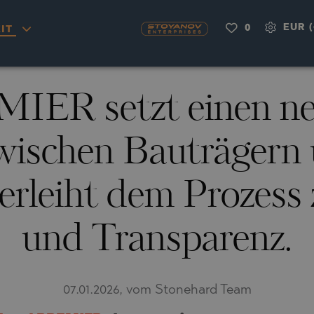
EUR (
0
IT
OU
NAS
H
A
IER setzt einen ne
RKYRA)
CITY
A
wischen Bauträgern
VILLAGE
MINGO
AYUH
rleiht dem Prozess 
LIA
AIMAH
RNOVO
IA
UWAIN
A
und Transparenz.
FRINIOU
R DEL SEGURA
RASNA
07.01.2026, vom Stonehard Team
O
TA
O