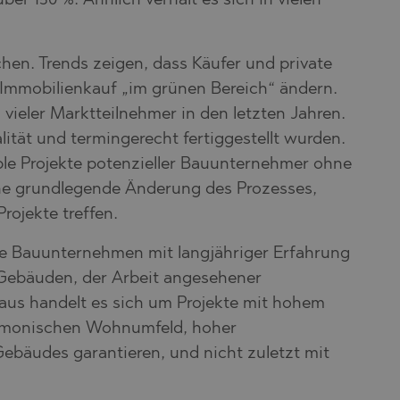
r 150 %. Ähnlich verhält es sich in vielen
hen. Trends zeigen, dass Käufer und private
 Immobilienkauf „im grünen Bereich“ ändern.
vieler Marktteilnehmer in den letzten Jahren.
lität und termingerecht fertiggestellt wurden.
ble Projekte potenzieller Bauunternehmer ohne
eine grundlegende Änderung des Prozesses,
ojekte treffen.
te Bauunternehmen mit langjähriger Erfahrung
 Gebäuden, der Arbeit angesehener
us handelt es sich um Projekte mit hohem
armonischen Wohnumfeld, hoher
Gebäudes garantieren, und nicht zuletzt mit