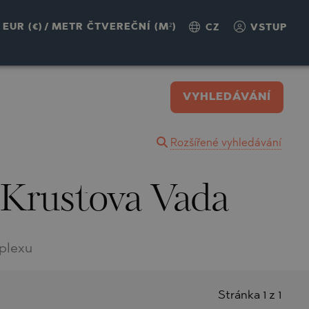
EUR (€)
/
METR ČTVEREČNÍ (M²)
CZ
VSTUP
VYHLEDÁVÁNÍ
Rozšířené vyhledávání
 Krustova Vada
plexu
Stránka 1 z 1