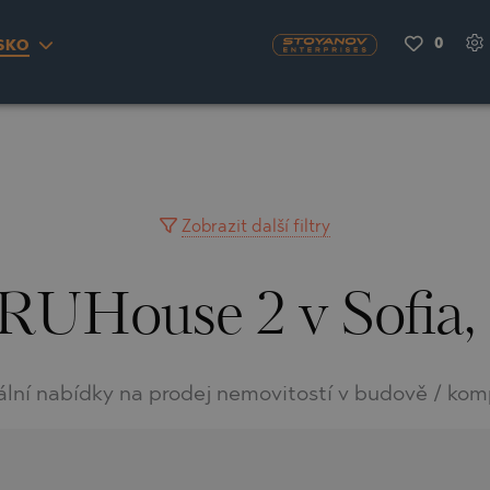
0
SKO
S
YRA)
TY
LLAGE
NGO
UH
Zobrazit další filtry
 RUHouse 2 v Sofia,
A
MAH
OVO
AIN
NIOU
DEL SEGURA
ální nabídky na prodej nemovitostí v budově / kom
SNA