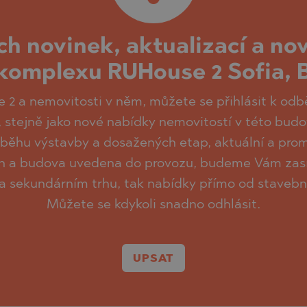
ch novinek, aktualizací a no
omplexu RUHouse 2 Sofia, 
 2 a nemovitosti v něm, můžete se přihlásit k od
, stejně jako nové nabídky nemovitostí v této bud
ůběhu výstavby a dosažených etap, aktuální a pr
čen a budova uvedena do provozu, budeme Vám zasíl
na sekundárním trhu, tak nabídky přímo od staveb
Můžete se kdykoli snadno odhlásit.
UPSAT