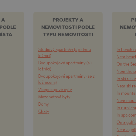
 A
PROJEKTY A
P
 PODLE
NEMOVITOSTI PODLE
NEMOV
ÍSTA
TYPU NEMOVITOSTI
Studiový apartmán (s jednou
In beach r
ložnicí)
Near beach
Dvoupokojové apartmány (s 1
On the Se
ložnicí)
Near the s
Dvoupokojové apartmány (se 2
In ski reso
ložnicemi)
Near ski r
Vícepokojové byty
In mounta
Mezonetové byty
Near moun
Domy
In rural c
Chaty
In spa co
On a golf 
Near a gol