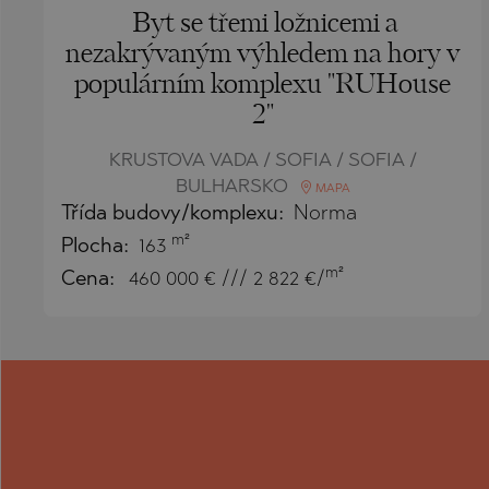
Byt se třemi ložnicemi a
nezakrývaným výhledem na hory v
populárním komplexu "RUHouse
2"
KRUSTOVA VADA / SOFIA / SOFIA /
BULHARSKO
MAPA
Třída budovy/komplexu:
Norma
m²
Plocha:
163
m²
Cena:
460 000
€ /// 2 822 €/