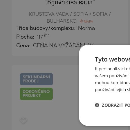
"Кръстова вада"
KRUSTOVA VADA / SOFIA / SOFIA /
BULHARSKO
MAPA
Třída budovy/komplexu:
Norma
m²
Plocha:
117
Cena:
CENA NA VYŽÁDÁNÍ ///
Tyto webové
K personalizaci 
vašem používání n
SEKUNDÁRNÍ
mohou kombinovat
PRODEJ
používání jejich s
DOKONČENO
PROJEKT
ZOBRAZIT P