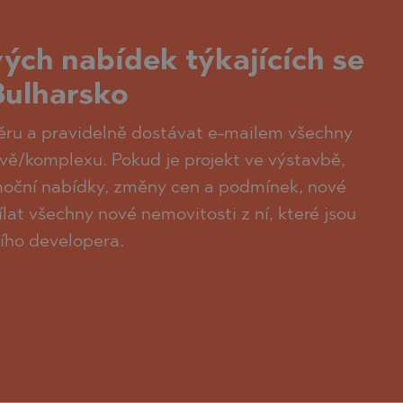
vých nabídek týkajících se
Bulharsko
běru a pravidelně dostávat e-mailem všechny
ově/komplexu. Pokud je projekt ve výstavbě,
omoční nabídky, změny cen a podmínek, nové
at všechny nové nemovitosti z ní, které jsou
ního developera.