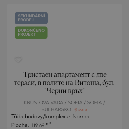
O
IAS
NCA
SEKUNDÁRNÍ
PRODEJ
TINE AND
NI
TINE AND
DOKONČENO
PROJEKT
DS
OS
Тристаен апартамент с две
тераси, в полите на Витоша, бул.
"Черни връх"
KRUSTOVA VADA / SOFIA / SOFIA /
BULHARSKO
MAPA
Třída budovy/komplexu:
Norma
m²
Plocha:
119.69