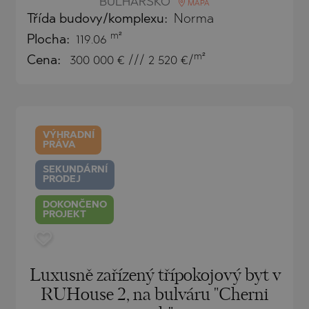
BULHARSKO
MAPA
Třída budovy/komplexu:
Norma
TE
m²
Plocha:
119.06
m²
Cena:
300 000
€ /// 2 520 €/
SI
VÝHRADNÍ
PRÁVA
SEKUNDÁRNÍ
PRODEJ
OVO
DOKONČENO
PROJEKT
Luxusně zařízený třípokojový byt v
RUHouse 2, na bulváru "Cherni