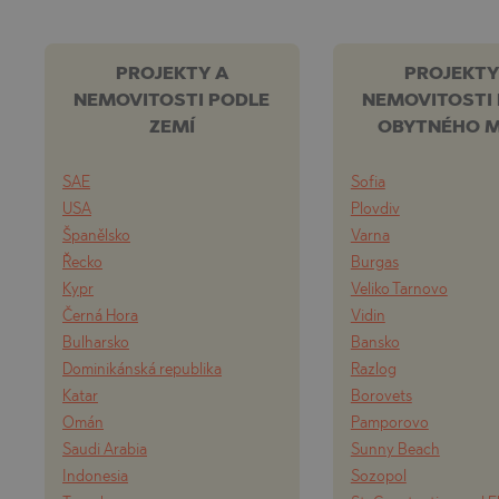
PROJEKTY A
PROJEKTY
NEMOVITOSTI PODLE
NEMOVITOSTI
ZEMÍ
OBYTNÉHO M
SAE
Sofia
USA
Plovdiv
Španělsko
Varna
Řecko
Burgas
Kypr
Veliko Tarnovo
Černá Hora
Vidin
Bulharsko
Bansko
Dominikánská republika
Razlog
Katar
Borovets
Omán
Pamporovo
Saudi Arabia
Sunny Beach
Indonesia
Sozopol