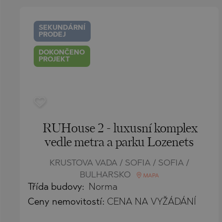
SUNNY BEACH
PRINOS
MIJAS PUEBL
SUNNY BEACH
KATAR
SOZOPOL
SKALA POTAM
PLAYA FLAME
SOZOPOL
OMÁN
SEKUNDÁRNÍ
PRODEJ
ST. CONSTAN
SKALA RACHO
TORREVIEJA
ST. CONSTAN
SAUDI ARABIA
ELENA
ELENA
ASPROVALTA
DOKONČENO
PROJEKT
INDONESIA
NESSEBAR
GOLDEN SAN
KARIANI
RAVDA
NESSEBAR
SKALA SOTIR
SVETI VLAS
RAVDA
KOSHARITSA
SVETI VLAS
RUHouse 2 - luxusní komplex
LOZENETS
KOSHARITSA
vedle metra a parku Lozenets
AHELOY
LOZENETS
KRUSTOVA VADA / SOFIA / SOFIA /
AHTOPOL
BALCHIK
BULHARSKO
MAPA
ALEN MAK
AHELOY
Třída budovy:
Norma
BANKYA
AHTOPOL
Ceny
nemovitostí
:
CENA NA VYŽÁDÁNÍ
BELASHTITSA
ALEN MAK