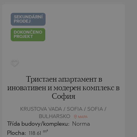
SEKUNDÁRNÍ
PRODEJ
DOKONČENO
PROJEKT
Тристаен апартамент в
иновативен и модерен комплекс в
София
KRUSTOVA VADA / SOFIA / SOFIA /
BULHARSKO
MAPA
Třída budovy/komplexu:
Norma
m²
Plocha:
118.61