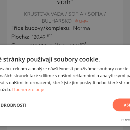
vrah"
KRUSTOVA VADA / SOFIA / SOFIA /
BULHARSKO
MAPA
Třída budovy/komplexu:
Norma
m²
Plocha:
120.49
m²
Cena:
430 000
€ /// 3 569 €/
 stránky používají soubory cookie.
obsahu, reklam a analýze návštěvnosti používáme soubory cookie.
ašich stránek také sdílíme s našimi reklamními a analytickými par
SEKUNDÁRNÍ
 s dalšími informacemi, které jste jim poskytli nebo které shro
PRODEJ
lužeb.
Прочетете още
DOKONČENO
PROJEKT
ODROBNOSTI
VŠ
POWE