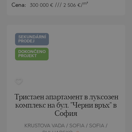
m²
Cena:
300 000
€ /// 2 506 €/
)
TS
)
SEKUNDÁRNÍ
TS
PRODEJ
LIN
DOKONČENO
PROJEKT
LIN
Тристаен апартамент в луксозен
комплекс на бул. "Черни връх" в
София
TE
KRUSTOVA VADA / SOFIA / SOFIA /