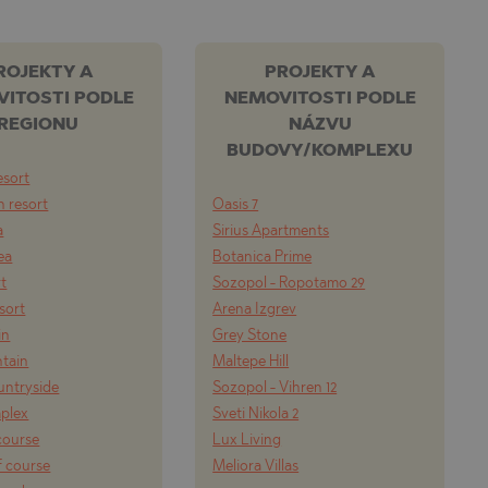
ROJEKTY A
PROJEKTY A
ITOSTI PODLE
NEMOVITOSTI PODLE
REGIONU
NÁZVU
BUDOVY/KOMPLEXU
esort
 resort
Oasis 7
a
Sirius Apartments
ea
Botanica Prime
rt
Sozopol - Ropotamo 29
esort
Arena Izgrev
in
Grey Stone
tain
Maltepe Hill
ountryside
Sozopol - Vihren 12
mplex
Sveti Nikola 2
course
Lux Living
f course
Meliora Villas