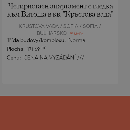
Четиристаен апартамент с гледка
SERBIAN
към Витоша в кв. "Кръстова вада"
CZECH
KRUSTOVA VADA / SOFIA / SOFIA /
BULHARSKO
MAPA
Třída budovy/komplexu:
Norma
m²
Plocha:
171.69
Cena:
CENA NA VYŽÁDÁNÍ ///