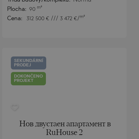
Třída budovy/komplexu:
Norma
m²
Plocha:
90
m²
Cena:
312 500
€ /// 3 472 €/
SEKUNDÁRNÍ
PRODEJ
DOKONČENO
PROJEKT
Нов двустаен апартамент в
RuHouse 2