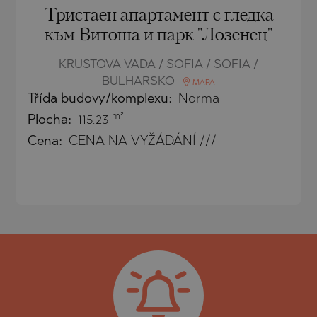
Тристаен апартамент с гледка
към Витоша и парк "Лозенец"
KRUSTOVA VADA / SOFIA / SOFIA /
BULHARSKO
MAPA
Třída budovy/komplexu:
Norma
m²
Plocha:
115.23
Cena:
CENA NA VYŽÁDÁNÍ ///