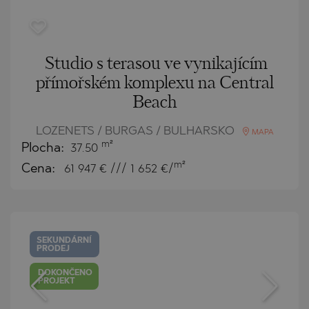
Studio s terasou ve vynikajícím
přímořském komplexu na Central
Beach
LOZENETS / BURGAS / BULHARSKO
MAPA
m²
Plocha:
37.50
m²
Cena:
61 947
€ /// 1 652 €/
SEKUNDÁRNÍ
PRODEJ
DOKONČENO
PROJEKT