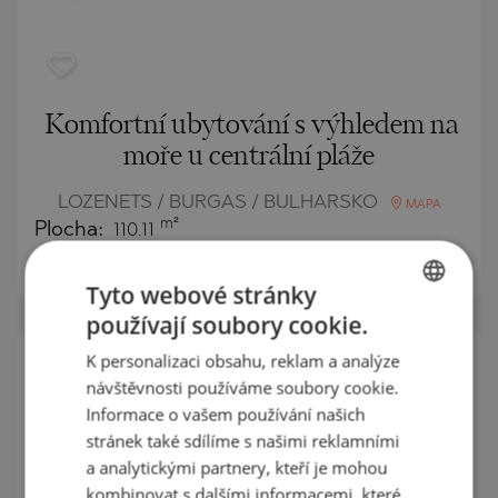
Komfortní ubytování s výhledem na
moře u centrální pláže
LOZENETS / BURGAS / BULHARSKO
MAPA
m²
Plocha:
110.11
m²
Cena:
215 479
€ /// 1 957 €/
Tyto webové stránky
používají soubory cookie.
BULGARIAN
K personalizaci obsahu, reklam a analýze
ENGLISH
NOVÝ
návštěvnosti používáme soubory cookie.
NABÍDKA
RUSSIAN
Informace o vašem používání našich
SEKUNDÁRNÍ
stránek také sdílíme s našimi reklamními
GERMAN
PRODEJ
a analytickými partnery, kteří je mohou
FRENCH
DOKONČENO
kombinovat s dalšími informacemi, které
PROJEKT