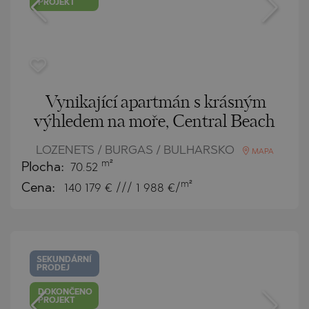
PROJEKT
Vynikající apartmán s krásným
výhledem na moře, Central Beach
LOZENETS / BURGAS / BULHARSKO
MAPA
m²
Plocha:
70.52
m²
Cena:
140 179
€ /// 1 988 €/
SEKUNDÁRNÍ
PRODEJ
DOKONČENO
PROJEKT