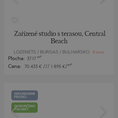
Zařízené studio s terasou, Central
Beach
LOZENETS / BURGAS / BULHARSKO
MAPA
m²
Plocha:
37.17
m²
Cena:
70 433
€ /// 1 895 €/
SEKUNDÁRNÍ
PRODEJ
DOKONČENO
PROJEKT