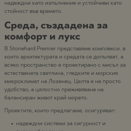
надеждни като изпълнение и устойчиви като
стойност във времето.
Среда, създадена за
комфорт и лукс
В Stonehard Premier представяме комплекси, в
които архитектурата и средата се допълват, а
всяко пространство е проектирано с мисъл за
естествената светлина, гледките и морския
микроклимат на Лозенец. Целта е не просто
удобство, а цялостно преживяване на
балансиран живот край морето.
Проектите, които предлагаме, осигуряват:
надеждни системи за сигурност и