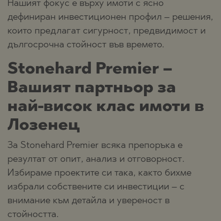
Нашият фокус е върху имоти с ясно
дефиниран инвестиционен профил – решения,
които предлагат сигурност, предвидимост и
дългосрочна стойност във времето.
Stonehard Premier –
Вашият партньор за
най-висок клас имоти в
Лозенец
За Stonehard Premier всяка препоръка е
резултат от опит, анализ и отговорност.
Избираме проектите си така, както бихме
избрали собствените си инвестиции – с
внимание към детайла и увереност в
стойността.