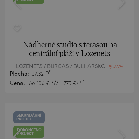
PROJEKT
Nádherné studio s terasou na
centrální pláži v Lozenets
LOZENETS / BURGAS / BULHARSKO
MAPA
m²
Plocha:
37.32
m²
Cena:
66 186
€ /// 1 773 €/
SEKUNDÁRNÍ
PRODEJ
DOKONČENO
PROJEKT