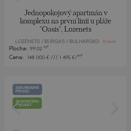
Jednopokojový apartmán v
komplexu na první linii u pláže
"Oasis", Lozenets
LOZENETS / BURGAS / BULHARSKO
MAPA
m²
Plocha:
99.02
m²
Cena:
148 000
€ /// 1 495 €/
SEKUNDÁRNÍ
PRODEJ
DOKONČENO
PROJEKT