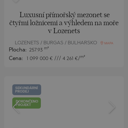
Luxusní přímořský mezonet se
čtyřmi ložnicemi a výhledem na moře
v Lozenets
LOZENETS / BURGAS / BULHARSKO
MAPA
m²
Plocha:
257.93
m²
Cena:
1 099 000
€ /// 4 261 €/
SEKUNDÁRNÍ
PRODEJ
DOKONČENO
PROJEKT