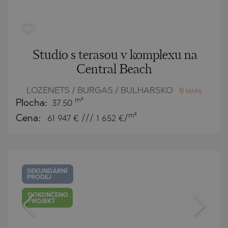
Studio s terasou v komplexu na
Central Beach
LOZENETS / BURGAS / BULHARSKO
MAPA
m²
Plocha:
37.50
m²
Cena:
61 947
€ /// 1 652 €/
SEKUNDÁRNÍ
PRODEJ
DOKONČENO
PROJEKT