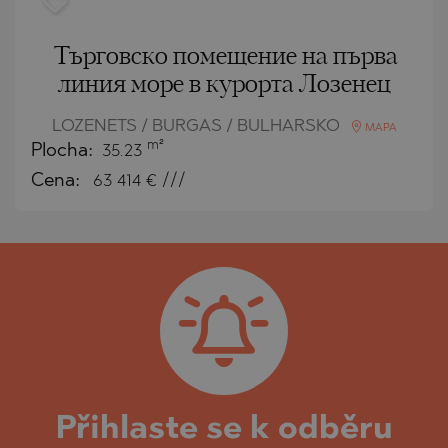
Търговско помещение на първа
линия море в курорта Лозенец
LOZENETS / BURGAS / BULHARSKO
MAPA
m²
Plocha:
35.23
Cena:
63 414
€ ///
Přihlaste se k odběru