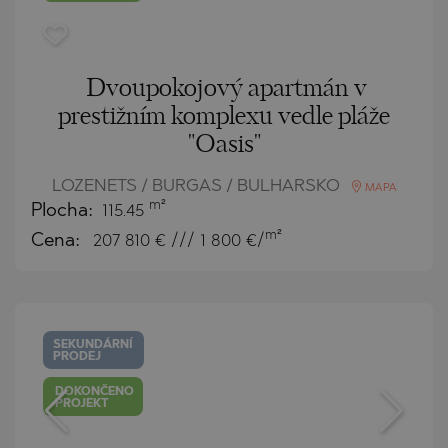
Dvoupokojový apartmán v
prestižním komplexu vedle pláže
"Oasis"
LOZENETS / BURGAS / BULHARSKO
MAPA
m²
Plocha:
115.45
m²
Cena:
207 810
€ /// 1 800 €/
SEKUNDÁRNÍ
PRODEJ
DOKONČENO
PROJEKT