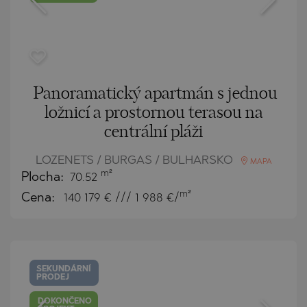
Panoramatický apartmán s jednou
ložnicí a prostornou terasou na
centrální pláži
LOZENETS / BURGAS / BULHARSKO
MAPA
m²
Plocha:
70.52
m²
Cena:
140 179
€ /// 1 988 €/
SEKUNDÁRNÍ
PRODEJ
DOKONČENO