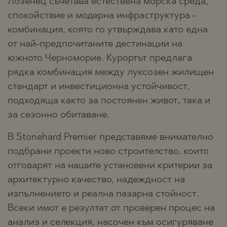
Лозенец съчетава естествена морска среда,
спокойствие и модерна инфраструктура -
комбинация, която го утвърждава като една
от най-предпочитаните дестинации на
южното Черноморие. Курортът предлага
рядка комбинация между луксозен жилищен
стандарт и инвестиционна устойчивост,
подходяща както за постоянен живот, така и
за сезонно обитаване.
В Stonehard Premier представяме внимателно
подбрани проекти ново строителство, които
отговарят на нашите установени критерии за
архитектурно качество, надеждност на
изпълнението и реална пазарна стойност.
Всеки имот е резултат от проверен процес на
анализ и селекция, насочен към осигуряване