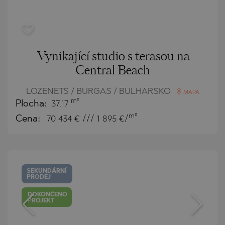
Vynikající studio s terasou na
Central Beach
LOZENETS / BURGAS / BULHARSKO
MAPA
m²
Plocha:
37.17
m²
Cena:
70 434
€ /// 1 895 €/
SEKUNDÁRNÍ
PRODEJ
DOKONČENO
PROJEKT