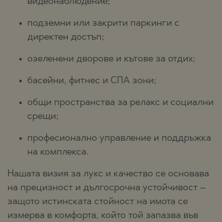
видеонаблюдение;
подземни или закрити паркинги с
директен достъп;
озеленени дворове и кътoве за отдих;
басейни, фитнес и СПА зони;
общи пространства за релакс и социални
срещи;
професионално управление и поддръжка
на комплекса.
Нашата визия за лукс и качество се основава
на прецизност и дългосрочна устойчивост –
защото истинската стойност на имота се
измерва в комфорта, който той запазва във