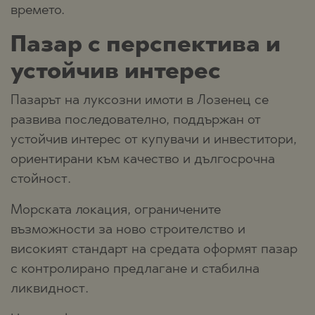
времето.
Пазар с перспектива и
устойчив интерес
Пазарът на луксозни имоти в Лозенец се
развива последователно, поддържан от
устойчив интерес от купувачи и инвеститори,
ориентирани към качество и дългосрочна
стойност.
Морската локация, ограничените
възможности за ново строителство и
високият стандарт на средата оформят пазар
с контролирано предлагане и стабилна
ликвидност.