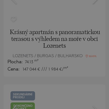
Krásný apartmán s panoramatickou
terasou s výhledem na moře v obci
Lozenets
LOZENETS / BURGAS / BULHARSKO
MAPA
m²
Plocha:
74.13
m²
Cena:
147 044
€ /// 1 984 €/
SEKUNDÁRNÍ
PRODEJ
DOKONČENO