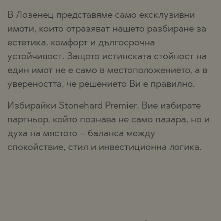
В Лозенец представяме само ексклузивни
имоти, които отразяват нашето разбиране за
естетика, комфорт и дългосрочна
устойчивост. Защото истинската стойност на
един имот не е само в местоположението, а в
увереността, че решението Ви е правилно.
Избирайки Stonehard Premier, Вие избирате
партньор, който познава не само пазара, но и
духа на мястото – баланса между
спокойствие, стил и инвестиционна логика.