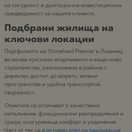
на сигурност и дългосрочна инвестиционна
предвидимост за нашите клиенти.
Подбрани жилища на
ключови локации
Портфолиото на Stonehard Premier в Лозенец
включва луксозни апартаменти и къщи ново
строителство, разположени в райони с
директен достъп до морето, зелени
пространства и удобна транспортна
свързаност.
Обектите се отличават с качествено
изпълнение, функционални разпределения и
среда, осигуряваща комфорт и уединение.
Част от тях са
в активен етап на реализация