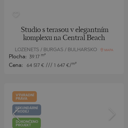
Studio s terasou v elegantním
komplexu na Central Beach
LOZENETS / BURGAS / BULHARSKO
MAPA
m²
Plocha:
39.17
m²
Cena:
64 517
€ /// 1 647 €/
VÝHRADNÍ
PRÁVA
SEKUNDÁRNÍ
PRODEJ
DOKONČENO
PROJEKT