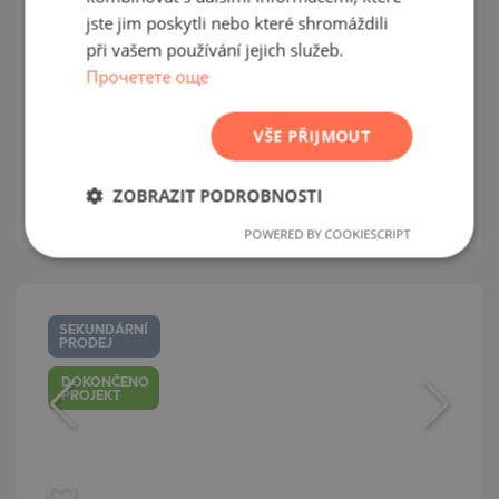
POLISH
jste jim poskytli nebo které shromáždili
při vašem používání jejich služeb.
ROMANIAN
Прочетете още
SERBIAN
CZECH
VŠE PŘIJMOUT
LOZENETS / BURGAS / BULHARSKO
MAPA
m²
Plocha:
82.31
ZOBRAZIT PODROBNOSTI
m²
Cena:
147 000
€ /// 1 786 €/
POWERED BY COOKIESCRIPT
SEKUNDÁRNÍ
PRODEJ
DOKONČENO
PROJEKT