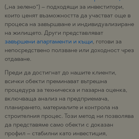
(„на зелено“) – подходящи за инвеститори,
които ценят възможността да участват още в
процеса на завършване и индивидуализиране
на жилището. Други представляват
завършени апартаменти и къщи
, готови за
непосредствено ползване или доходност чрез
отдаване.
Преди да достигнат до нашите клиенти,
всички обекти преминават вътрешна
процедура за техническа и пазарна оценка,
включваща анализ на предприемача,
планирането, материалите и контрола на
строителния процес. Този метод ни позволява
да представяме само обекти с доказан
профил – стабилни като инвестиция,