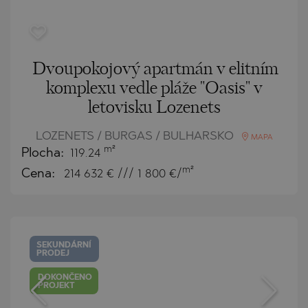
Dvoupokojový apartmán v elitním
komplexu vedle pláže "Oasis" v
letovisku Lozenets
LOZENETS / BURGAS / BULHARSKO
MAPA
m²
Plocha:
119.24
m²
Cena:
214 632
€ /// 1 800 €/
SEKUNDÁRNÍ
PRODEJ
DOKONČENO
PROJEKT